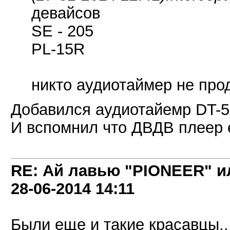
девайсов
SE - 205
PL-15R
никто аудиотаймер не про
Добавился аудиотайемр DT-
И вспомнил что ДВДВ плеер ес
RE: Ай лавью "PIONEER" и
28-06-2014
14:11
Были еще и такие красавцы...