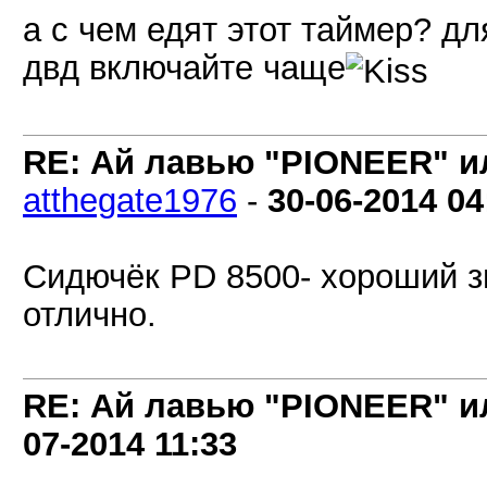
а с чем едят этот таймер? для
двд включайте чаще
RE: Ай лавью "PIONEER" и
atthegate1976
-
30-06-2014
04
Сидючёк PD 8500- хороший зв
отлично.
RE: Ай лавью "PIONEER" и
07-2014
11:33