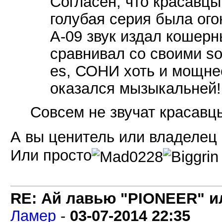
Согласен, что красавцы,
голубая серия была ог
A-09 звук издал кошерн
сравнивал со своими son
es, СОНИ хоть и мощне
оказался мызыкальней!
Совсем не звучат красав
А вы ценитель или владелец 
Или просто
RE: Ай лавью "PIONEER" и
Ламер
-
03-07-2014
22:35