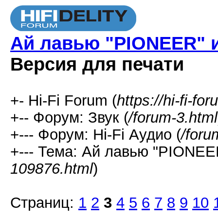
Ай лавью "PIONEER" 
Версия для печати
+- Hi-Fi Forum (
https://hi-fi-fo
+-- Форум: Звук (
/forum-3.html
+--- Форум: Hi-Fi Аудио (
/foru
+--- Тема: Ай лавью "PIONEE
109876.html
)
Страниц:
1
2
3
4
5
6
7
8
9
10