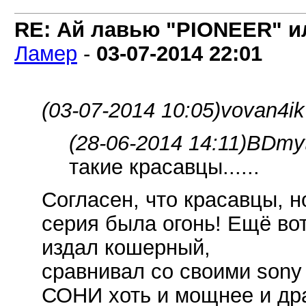
RE: Ай лавью "PIONEER" и
Ламер
-
03-07-2014
22:01
(03-07-2014 10:05)
vovan4ik
(28-06-2014 14:11)
BDmyt
такие красавцы......
Согласен, что красавцы, но
серия была огонь! Ещё во
издал кошерный,
сравнивал со своими sony t
СОНИ хоть и мощнее и дра