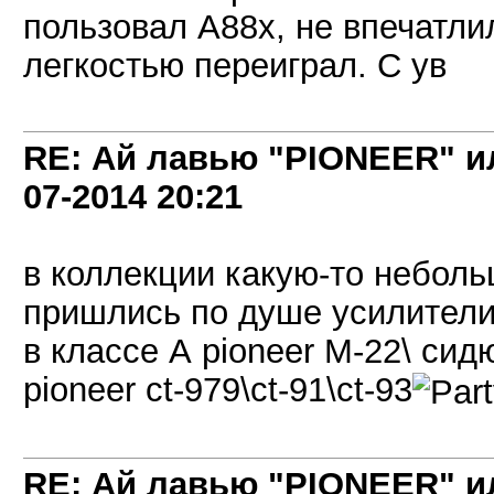
пользовал А88х, не впечатлил
легкостью переиграл. С ув
RE: Ай лавью "PIONEER" и
07-2014
20:21
в коллекции какую-то неболь
пришлись по душе усилители 
в классе А pioneer M-22\ сид
pioneer ct-979\ct-91\ct-93
RE: Ай лавью "PIONEER" и