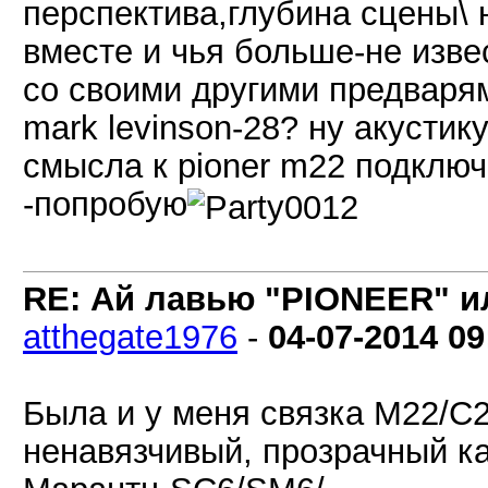
перспектива,глубина сцены\ н
вместе и чья больше-не изве
со своими другими предваря
mark levinson-28? ну акустик
смысла к pioner m22 подключа
-попробую
RE: Ай лавью "PIONEER" и
atthegate1976
-
04-07-2014
09
Была и у меня связка М22/С2
ненавязчивый, прозрачный ка