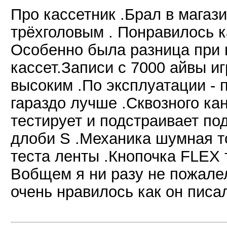
Про кассетник .Брал в мага
трёхголовым . Понравилось к
Особенно была разница при 
кассет.Записи с 7000 айвы и
высоким .По эксплуатации - 
гараздо лучше .Сквозного кан
тестирует и подстраивает под
длоби S .Механика шумная т
теста ленты .Кнопочка FLEX
Вобщем я ни разу не пожалел
очень нравилось как он писа