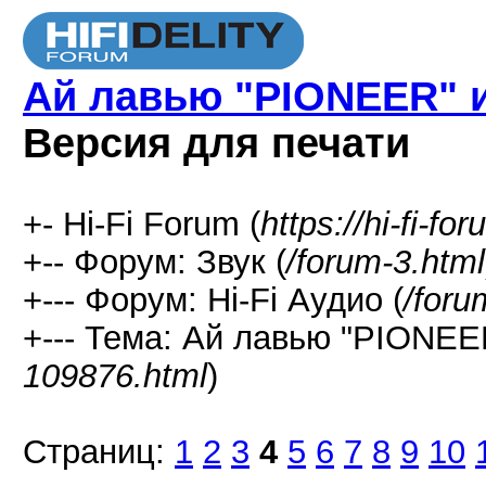
Ай лавью "PIONEER" 
Версия для печати
+- Hi-Fi Forum (
https://hi-fi-fo
+-- Форум: Звук (
/forum-3.html
+--- Форум: Hi-Fi Аудио (
/foru
+--- Тема: Ай лавью "PIONEE
109876.html
)
Страниц:
1
2
3
4
5
6
7
8
9
10