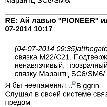
Марантц SC6/SM6/
RE: Ай лавью "PIONEER" и
07-2014
10:17
(04-07-2014 09:35)
atthegat
связка М22/С21. Подтверж
ненавязчивый, прозрачный 
связку Марантц SC6/SM6/
Я бы неепаменял...
Слушал в своей системе свя
предом