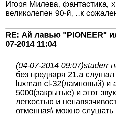
Игоря Милева, фантастика, х
великолепен 90-й, ..к сожал
RE: Ай лавью "PIONEER" и
07-2014
11:04
(04-07-2014 09:07)
studerr 
без предваря 21,а слушал 
luxman cl-32(ламповый) и а
5000(закрытые) и этот зву
легкостью и ненавязчивос
отменная\ можно слушать 