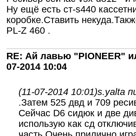
Ну ещё есть ст-s440 кассетн
коробке.Ставить некуда.Такж
PL-Z 460 .
RE: Ай лавью "PIONEER" и
07-2014
10:04
(11-07-2014 10:01)
s.yalta п
.Затем 525 двд и 709 реси
Сейчас D6 сидюк и две див
использую как сд отключи
часть.Очень прилично игра