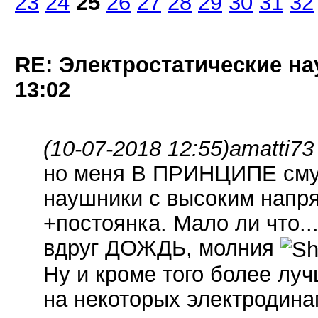
23
24
25
26
27
28
29
30
31
32
RE: Электростатические на
13:02
(10-07-2018 12:55)
amatti73
но меня В ПРИНЦИПЕ смущ
наушники с высоким напря
+постоянка. Мало ли что..
вдруг ДОЖДЬ, молния
Ну и кроме того более лу
на некоторых электродина