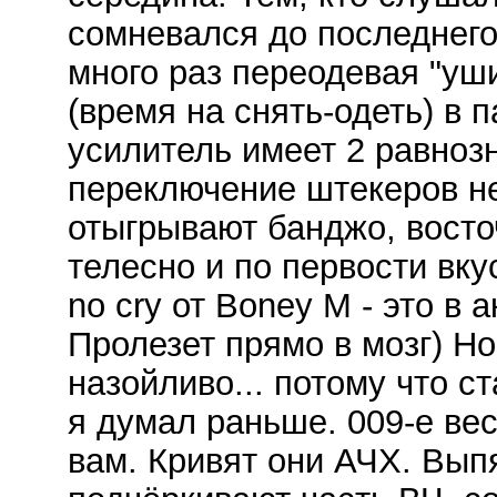
сомневался до последнего
много раз переодевая "уш
(время на снять-одеть) в п
усилитель имеет 2 равноз
переключение штекеров не
отыгрывают банджо, восто
телесно и по первости вку
no cry от Boney M - это в 
Пролезет прямо в мозг) Но.
назойливо... потому что с
я думал раньше. 009-е вес
вам. Кривят они АЧХ. Вып