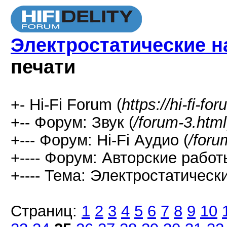
Электростатические н
печати
+- Hi-Fi Forum (
https://hi-fi-fo
+-- Форум: Звук (
/forum-3.html
+--- Форум: Hi-Fi Аудио (
/foru
+---- Форум: Авторские работ
+---- Тема: Электростатическ
Страниц:
1
2
3
4
5
6
7
8
9
10