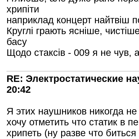
хрипіти
наприклад концерт найтвіш п
Круглі грають ясніше, чистіш
басу
Щодо стаксів - 009 я не чув, 
RE: Электростатические на
20:42
Я этих наушников никогда не
хочу отметить что статик в п
хрипеть (ну разве что биться