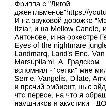
Фриппа с "Лигой
джентльменов"https://yout
И на звуковой дорожке "Мэ
Itziar, и на Mellow Candle
Антонове, и на оркестре Га
Eyes of the nightmare jungl
Landmarq, Land's End, Van 
Marsupilami, А. Градском..
вспомнил - "сетки" мне ми
Serrie, Vangelis, Dilate, A
и прочий эмбиент, нью эй
что первое, на что я обр
наушников и акустики -