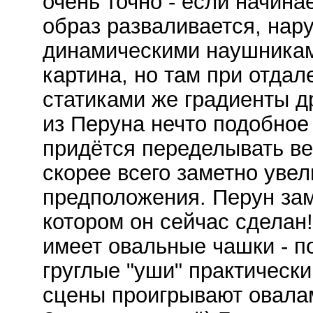
очень точно - если начина
образ разваливается, нар
динамическими наушникам
картина, но там при отдал
статиками же градиенты д
из Перуна нечто подобное 
придётся переделывать ве
скорее всего заметно увел
предположения. Перун зам
котором он сейчас сделан
имеет овальные чашки - по
груглые "уши" практически
сцены проигрывают овала