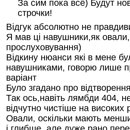
За сим пока всё) Будут но
строчки!
Відгук абсолютно не правдив
Я мав ці навушники,як овали, 
прослуховування)
Відкину нюанси які в мене бу
навушниками, говорю лише п
варіант
Було згадано про відтворення
Так ось,навіть лямбди 404, н
відчутно чистіше на високих р
Овали, оскільки мають менши
і глибше, але дуже рано пере