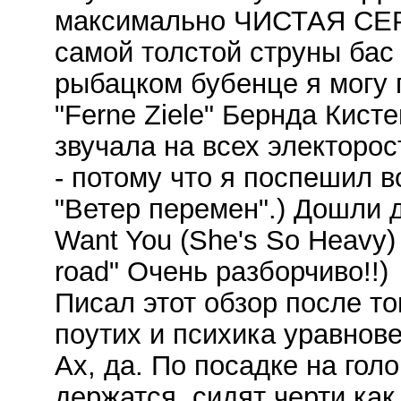
максимально ЧИСТАЯ СЕ
самой толстой струны бас
рыбацком бубенце я могу 
"Ferne Ziele" Бернда Кист
звучала на всех электорос
- потому что я поспешил в
"Ветер перемен".) Дошли д
Want You (She's So Heavy)
road" Очень разборчиво!!)
Писал этот обзор после то
поутих и психика уравнов
Ах, да. По посадке на голо
держатся, сидят черти ка