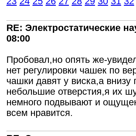
23
24
25
26
27
28
29
30
31
32
RE: Электростатические на
08:00
Пробовал,но опять же-увидел
нет регулировки чашек по вер
чашки давят у виска,а внизу
небольшие отверстия,я их ш
немного подвывают и ощущен
всем нравится.