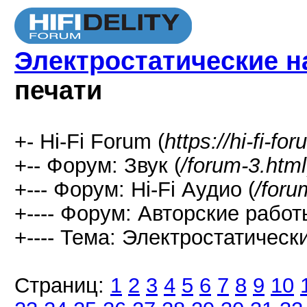
Электростатические н
печати
+- Hi-Fi Forum (
https://hi-fi-fo
+-- Форум: Звук (
/forum-3.html
+--- Форум: Hi-Fi Аудио (
/foru
+---- Форум: Авторские работ
+---- Тема: Электростатическ
Страниц:
1
2
3
4
5
6
7
8
9
10