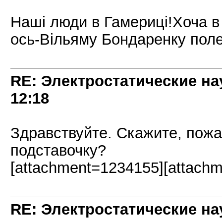
Нашi люди в Гамерицi!Хоча в 
ось-Вiльяму Бондаренку поле
RE: Электростатические на
12:18
Здравствуйте. Скажите, пожа
подставочку?
[attachment=1234155][attach
RE: Электростатические на