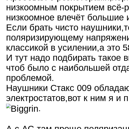
низкоомным покрытием всё-р
низкоомное влечёт большие 
Если брать чисто наушники,т
поляризирующему напряжен
классикой в усилении,а это 5
И тут надо подбирать такое
чтоб было с наибольшей отда
проблемой.
Наушники Стакс 009 обладаю
электростатов,вот к ним я и 
.
А с АС-там проще,поляриза