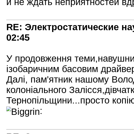
и не ждать неприятностей вдр
RE: Электростатические на
02:45
У продовження теми,навушник
iзобаричним басовим драйве
Далi, пам'ятник нашому Воло
колонiального Залiсся,дiвчат
Тернопiльщини...просто копiю
: