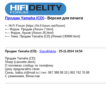
Продам Yamaha (CD)
- Версия для печати
+- Hi-Fi Forum (
https://hi-fi-forum.net/forum
)
+-- Форум: Продам (
/forum-7.html
)
+--- Форум: Архив (
/forum-35.html
)
+--- Тема: Продам Yamaha (CD) (
/thread-130999.html
)
Продам Yamaha (CD)
-
SlavaMaklai
-
25-11-2014
14:54
Продам Yamaha (CD)
Sharp (cassette deck)
О поломках сообщу по телефону.
Цену предлагайте свою.
Связь: balka.zt@mail.ru | тел: 067 388 08 10 | 063 742 76 88
С уважением, Вячеслав