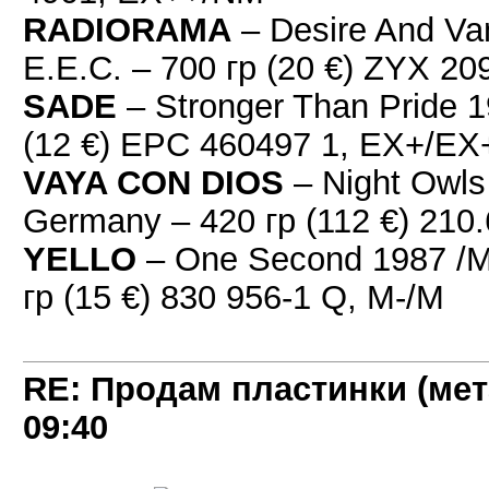
RADIORAMA
– Desire And Va
E.E.C. – 700 гр (20 €) ZYX
SADE
– Stronger Than Pride 1
(12 €) EPC 460497 1, EX+/EX
VAYA CON DIOS
– Night Owl
Germany – 420 гр (112 €) 210
YELLO
– One Second 1987 /
гр (15 €) 830 956-1 Q, M-/M
RE: Продам пластинки (мет
09:40