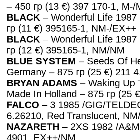
– 450 гр (13 €) 397 170-1, M-/
BLACK
– Wonderful Life 198
гр (11 €) 395165-1, NM-/EX++
BLACK
– Wonderful Life 198
гр (12 €) 395165-1, NM/NM
BLUE SYSTEM
– Seeds Of H
Germany – 875 гр (25 €) 211 
BRYAN ADAMS
– Waking Up 
Made In Holland – 875 гр (25
FALCO
– 3 1985 /GIG/TELDEC/
6.26210, Red Translucent, NM
NAZARETH
– 2XS 1982 /A&M/ 
4901, EX++/NM