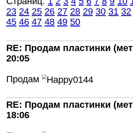
Страниц:
1
2
3
4
5
6
7
8
9
10
23
24
25
26
27
28
29
30
31
32
45
46
47
48
49
50
RE: Продам пластинки (мет
20:05
Продам
RE: Продам пластинки (мет
18:06