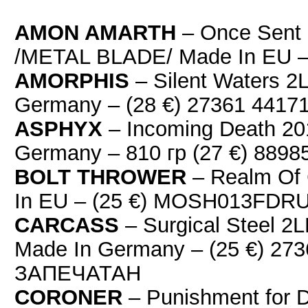
AMON AMARTH
– Once Sent 
/METAL BLADE/ Made In EU –
AMORPHIS
– Silent Waters 
Germany – (28 €) 27361 441
ASPHYX
– Incoming Death 2
Germany – 810 гр (27 €) 88
BOLT THROWER
– Realm Of
In EU – (25 €) MOSH013FD
CARCASS
– Surgical Steel 
Made In Germany – (25 €) 273
ЗАПЕЧАТАН
CORONER
– Punishment for