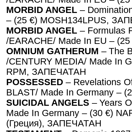
MORBID ANGEL
– Dominatio
– (25 €) MOSH134LPUS, ЗА
MORBID ANGEL
– Formulas F
/EARACHE/ Made In EU – (
OMNIUM GATHERUM
– The B
/CENTURY MEDIA/ Made In Ge
RPM, ЗАПЕЧАТАН
POSSESSED
– Revelations O
BLAST/ Made In Germany – (
SUICIDAL ANGELS
– Years O
Made In Germany – (30 €) N
(Греция), ЗАПЕЧАТАН