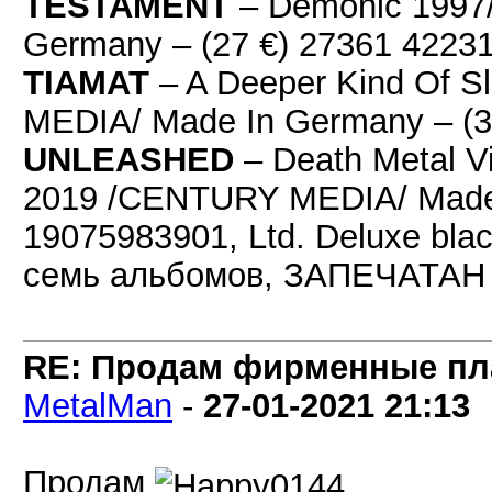
TESTAMENT
– Demonic 1997
Germany – (27 €) 27361 422
TIAMAT
– A Deeper Kind Of 
MEDIA/ Made In Germany – (
UNLEASHED
– Death Metal Vi
2019 /CENTURY MEDIA/ Made 
19075983901, Ltd. Deluxe bla
семь альбомов, ЗАПЕЧАТАН
RE: Продам фирменные пла
MetalMan
-
27-01-2021
21:13
Продам