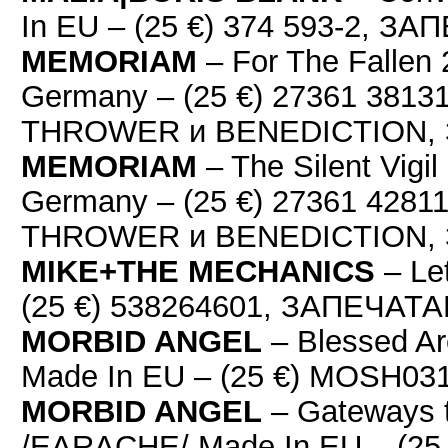
In EU – (25 €) 374 593-2, З
MEMORIAM
– For The Falle
Germany – (25 €) 27361 38131
THROWER и BENEDICTION,
MEMORIAM
– The Silent Vig
Germany – (25 €) 27361 42811
THROWER и BENEDICTION,
MIKE+THE MECHANICS
– Le
(25 €) 538264601, ЗАПЕЧАТ
MORBID ANGEL
– Blessed A
Made In EU – (25 €) MOSH
MORBID ANGEL
– Gateways t
/EARACHE/ Made In EU – (2