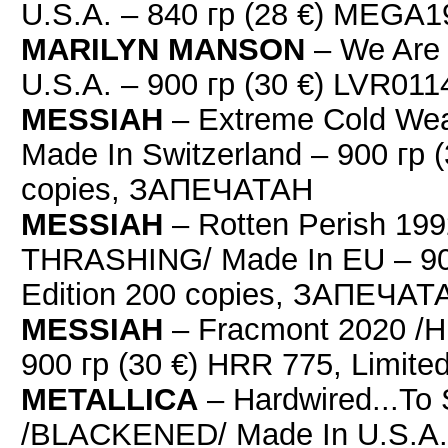
U.S.A. – 840 гр (28 €) MEG
MARILYN MANSON
– We Are
U.S.A. – 900 гр (30 €) LVR0
MESSIAH
– Extreme Cold We
Made In Switzerland – 900 гр (
copies, ЗАПЕЧАТАН
MESSIAH
– Rotten Perish 1
THRASHING/ Made In EU – 900
Edition 200 copies, ЗАПЕЧАТ
MESSIAH
– Fracmont 2020 /H
900 гр (30 €) HRR 775, Limit
METALLICA
– Hardwired...To 
/BLACKENED/ Made In U.S.A. 