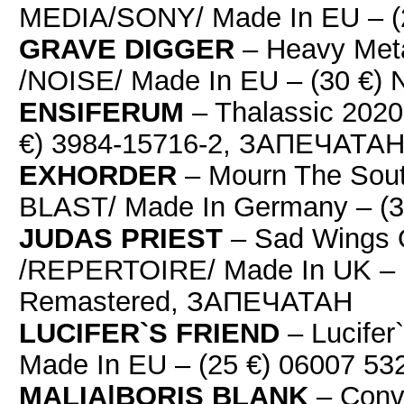
MEDIA/SONY/ Made In EU – 
GRAVE DIGGER
– Heavy Met
/NOISE/ Made In EU – (30 €
ENSIFERUM
– Thalassic 202
€) 3984-15716-2, ЗАПЕЧАТА
EXHORDER
– Mourn The Sou
BLAST/ Made In Germany – (
JUDAS PRIEST
– Sad Wings O
/REPERTOIRE/ Made In UK – (
Remastered, ЗАПЕЧАТАН
LUCIFER`S FRIEND
– Lucifer
Made In EU – (25 €) 06007 
MALIA|BORIS BLANK
– Conv