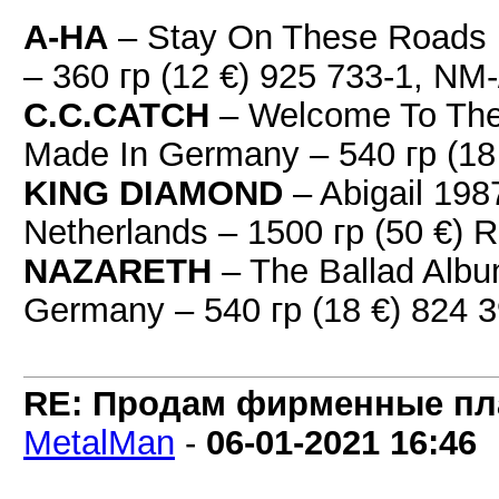
A-HA
– Stay On These Roads
– 360 гр (12 €) 925 733-1, NM
C.C.CATCH
– Welcome To The
Made In Germany – 540 гр (1
KING DIAMOND
– Abigail 1
Netherlands – 1500 гр (50 €) 
NAZARETH
– The Ballad Alb
Germany – 540 гр (18 €) 824
RE: Продам фирменные пла
MetalMan
-
06-01-2021
16:46