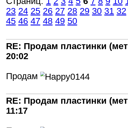
Страниц:
1
2
3
4
5
6
7
8
9
10
23
24
25
26
27
28
29
30
31
32
45
46
47
48
49
50
RE: Продам пластинки (мет
20:02
Продам
RE: Продам пластинки (мет
11:17