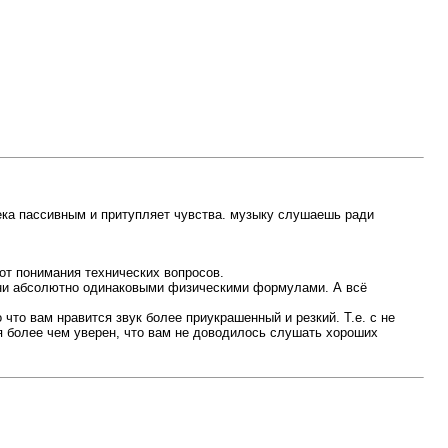
века пассивным и притупляет чувства. музыку слушаешь ради
от понимания технических вопросов.
они абсолютно одинаковыми физическими формулами. А всё
что вам нравится звук более приукрашенный и резкий. Т.е. с не
А я более чем уверен, что вам не доводилось слушать хороших