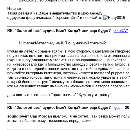
(20-11-2015 18:35)
gost писал(а):
а чего это вас потянуло счит
Извините.
Такая реакция на Ваше вмешательство в мою беседу
с другими форумчанами. "Перемотайте" и почитайте.
RE: "Золотой век" аудио. Был? Когда? или еще будет?
-
ZLoDAY
Цитата:
Металлику на ШП с бумажной тряпкой?
чтобы не летели сраные тряпки в мою сторону, к металлике (творче
но уж никак не стоит их принимать за качественные или эталонные з
грязные и обдолбанные металисты не заморачивались на качестве.
их интересовало как и большинство молодых ребят - тёлки, бухло, 
и где то в последней степени качество (ну чтоб продавались записи,
почитайте интервью инженера, который кажется master of puppets з
там столько гонора, идиотизма и невежества можно увидеть в этих "
(старый боян всех груп " почему это басиста громче меня записали,
что не отменяет талант именно как музыкантов и авторов своего нап
да и опять же важно как "приготовили" "бумажку и тряпку".
RE: "Золотой век" аудио. Был? Когда? или еще будет?
-
gost
-
20
soundloverr
Cap Morgan
вцелом,..я не хотел., так резко может полу
хотел разбавить тему.. извиняюсь перед всеми.