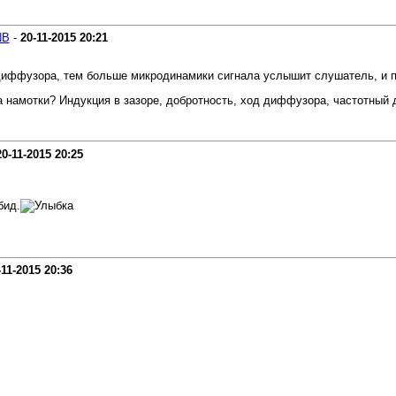
NB
-
20-11-2015
20:21
иффузора, тем больше микродинамики сигнала услышит слушатель, и по
 намотки? Индукция в зазоре, добротность, ход диффузора, частотный диа
20-11-2015
20:25
бид.
-11-2015
20:36