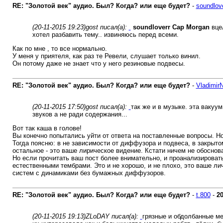
RE: "Золотой век" аудио. Был? Когда? или еще будет?
-
soundlov
(20-11-2015 19:23)
gost писал(а):
soundloverr
Cap Morgan
вцел
хотел разбавить тему.. извиняюсь перед всеми.
Как по мне , то все нормально.
У меня у приятеля, как раз те Ревели, слушает только винил.
Он потому даже не знает что у него резиновые подвесы.
RE: "Золотой век" аудио. Был? Когда? или еще будет?
-
Vladimir
(20-11-2015 17:50)
gost писал(а):
так же и в музыке. эта ваку
звуков а не ради содержания...
Вот так каша в голове!
Вы конечно попытались уйти от ответа на поставленные вопросы. Н
Тогда поясню: в не зависимости от диффузора и подвеса, в закры
остальное - это ваше лирическое видение. Кстати ничем не обоснов
Но если прочитать ваш пост более внимательно, и проанализировать 
естественными тембрами. Это и не хорошо, и не плохо, это ваше лич
систем с динамиками без бумажных диффузоров.
RE: "Золотой век" аудио. Был? Когда? или еще будет?
-
t.800
-
20
(20-11-2015 19:13)
ZLoDAY писал(а):
грязные и обдолбанные ме