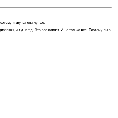
этому и звучат они лучше.
пазон, и т.д. и т.д. Это все влияет. А не только вес. Поэтому вы в