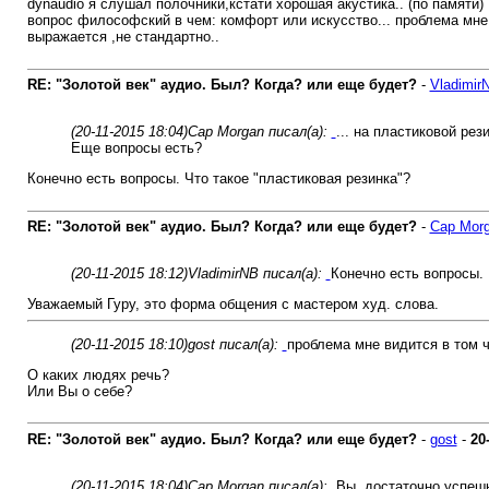
dynaudio я слушал полочники,кстати хорошая акустика.. (по памяти)
вопрос философский в чем: комфорт или искусство... проблема мне в
выражается ,не стандартно..
RE: "Золотой век" аудио. Был? Когда? или еще будет?
-
Vladimir
(20-11-2015 18:04)
Cap Morgan писал(а):
... на пластиковой рез
Еще вопросы есть?
Конечно есть вопросы. Что такое "пластиковая резинка"?
RE: "Золотой век" аудио. Был? Когда? или еще будет?
-
Cap Mor
(20-11-2015 18:12)
VladimirNB писал(а):
Конечно есть вопросы. 
Уважаемый Гуру, это форма общения с мастером худ. слова.
(20-11-2015 18:10)
gost писал(а):
проблема мне видится в том ч
О каких людях речь?
Или Вы о себе?
RE: "Золотой век" аудио. Был? Когда? или еще будет?
-
gost
-
20
(20-11-2015 18:04)
Cap Morgan писал(а):
Вы, достаточно успеш