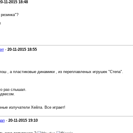
20-11-2015
18:48
 резинка"?
к
err
-
20-11-2015
18:55
лош , а пластиковые динамики , из переплавленых игрушек "Степа".
го раз слышал.
одвесом.
ные излучатели Хейла. Все играет!
gan
-
20-11-2015
19:10