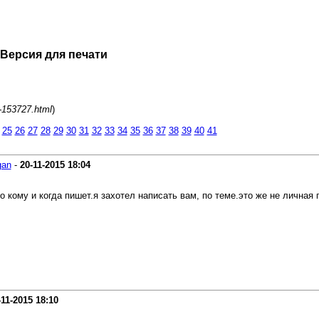
 Версия для печати
-153727.html
)
25
26
27
28
29
30
31
32
33
34
35
36
37
38
39
40
41
gan
-
20-11-2015
18:04
о кому и когда пишет.я захотел написать вам, по теме.это же не личная 
-11-2015
18:10