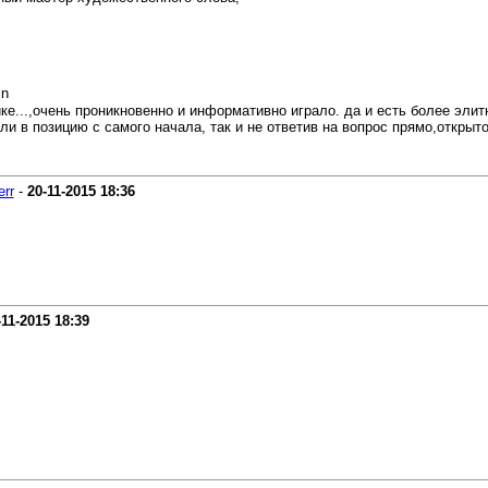
...,очень проникновенно и информативно играло. да и есть более элитн
али в позицию с самого начала, так и не ответив на вопрос прямо,открыто
err
-
20-11-2015
18:36
-11-2015
18:39