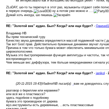
их интересовало как и большинство молодых ребят - тёлки, б
ZLoDAY, шо-то ты перегнул в этот раз, музыканты отдают себя пол
в первую очередь,
ну а потом уже можно и .....
Думай хоть иногда, шо пишешь.
RE: "Золотой век" аудио. Был? Когда? или еще будет?
-
Qawsed1
Владимир НВ
Вы прям технический гуру.
Качество звука динамика определяется массой подвижной части ( 
Так вот Gost прав. Действительно бумажные динамики звучат лучше
Причина в том что только бумага может обеспечить минимальное о
широкополоснике.
Музыка это быстропеременная функция амплитуды и частоты, так чт
воспроизведется.
Чем меньше вес диффузора, тем больше микродинамики сигнала ус
RE: "Золотой век" аудио. Был? Когда? или еще будет?
-
janikol
-
(20-11-2015 19:43)
VladimirNB писал(а):
вам не доводилось сл
разговор о бериллии или керамике?
или всё же о пластмассе?
здесь подобное к подобному
бумага это производное от дерева
муз.инструменты есть деревянные, ...есть пластмассовые
каждому своё