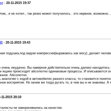
err
-
20-11-2015
19:37
ом,..я не хотел., так резко может получилось.. это нервное, возможно...
NB
-
20-11-2015
19:43
умная подушка,под видом компрессии(выражаюсь как могу).,делает чело
о очень неудачно. Вы наверное действительно очень далеко находитесь 
том ящике происходят абсолютно одинаковые процессы. И описываются 
анное. Абсолютно.
аналогию с ездой в автомобилях разного класса, то становится понятно 
ное восприятие. Но зачем же тогда ругать то, в чем вы и не знакомы. 
-11-2015
20:10
талисты не заморачивались на качестве.