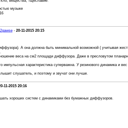
ухло, вещества, тщеславие.
ностью музыке
2qawse
-
20-11-2015
20:15
диффузора). А она должна быть минимальной возможной ( учитывая жест
.
тношение веса на см2 площади диффузора. Даже в пресловутом планар
о импульсная характеристика суперважна. У резинового динамика и вес
лышит слушатель, и поэтому и звучат они лучше.
20-11-2015
20:16
ушать хороших систем с динамиками без бумажных диффузоров.