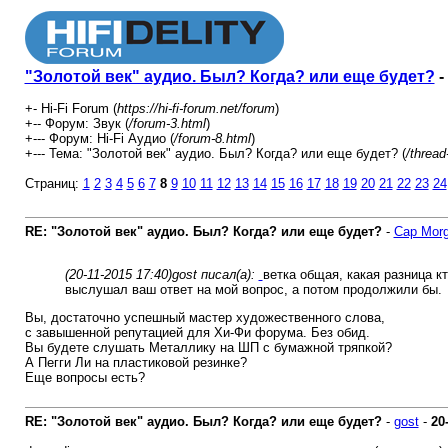
"Золотой век" аудио. Был? Когда? или еще будет?
-
+- Hi-Fi Forum (
https://hi-fi-forum.net/forum
)
+-- Форум: Звук (
/forum-3.html
)
+--- Форум: Hi-Fi Аудио (
/forum-8.html
)
+--- Тема: "Золотой век" аудио. Был? Когда? или еще будет? (
/thread
Страниц:
1
2
3
4
5
6
7
8
9
10
11
12
13
14
15
16
17
18
19
20
21
22
23
24
RE: "Золотой век" аудио. Был? Когда? или еще будет?
-
Cap Mor
(20-11-2015 17:40)
gost писал(а):
ветка общая, какая разница кт
выслушал ваш ответ на мой вопрос, а потом продолжили бы.
Вы, достаточно успешный мастер художественного слова,
с завышенной репутацией для Хи-Фи форума. Без обид.
Вы будете слушать Металлику на ШП с бумажной тряпкой?
А Пегги Ли на пластиковой резинке?
Еще вопросы есть?
RE: "Золотой век" аудио. Был? Когда? или еще будет?
-
gost
-
20