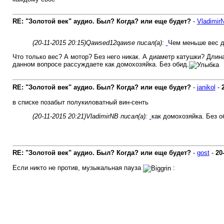
RE: "Золотой век" аудио. Был? Когда? или еще будет?
-
Vladimir
(20-11-2015 20:15)
Qawsed12qawse писал(а):
Чем меньше вес д
Что только вес? А мотор? Без него никак. А диаметр катушки? Длина
данном вопросе рассуждаете как домохозяйка. Без обид.
RE: "Золотой век" аудио. Был? Когда? или еще будет?
-
janikol
-
в списке позабыт полукиловатный вин-сенть
(20-11-2015 20:21)
VladimirNB писал(а):
как домохозяйка. Без о
RE: "Золотой век" аудио. Был? Когда? или еще будет?
-
gost
-
20
Если никто не против, музыкальная пауза
: