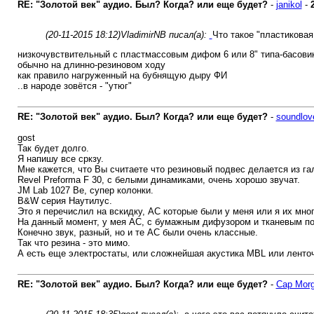
RE: "Золотой век" аудио. Был? Когда? или еще будет?
-
janikol
-
(20-11-2015 18:12)
VladimirNB писал(а):
Что такое "пластиковая
низкочувствительный с пластмассовым дифом 6 или 8" типа-басови
обычно на длинно-резиновом ходу
как правило нагруженный на бубнящую дыру ФИ
..в народе зовётся - "утюг"
RE: "Золотой век" аудио. Был? Когда? или еще будет?
-
soundlov
gost
Так будет долго.
Я напишу все сркзу.
Мне кажется, что Вы считаете что резиновый подвес делается из га
Revel Preforma F 30, с белыми динамиками, очень хорошо звучат.
JM Lab 1027 Be, супер колонки.
B&W серия Наутилус.
Это я перечислил на вскидку, АС которые были у меня или я их мно
На данный момент, у мея АС, с бумажным дифузором и тканевым п
Конечно звук, разный, но и те АС были очень классные.
Так что резина - это мимо.
А есть еще электростаты, или сложнейшая акустика MBL или ленточ
RE: "Золотой век" аудио. Был? Когда? или еще будет?
-
Cap Mor