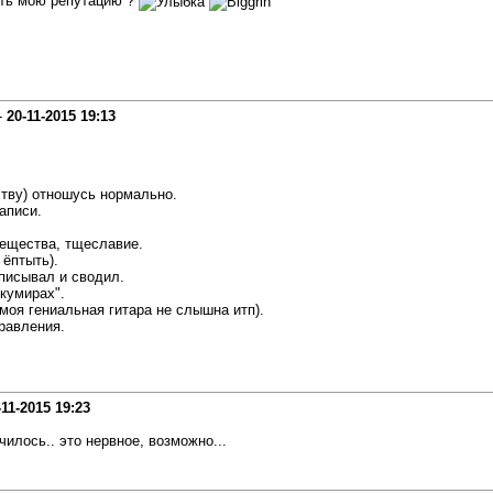
ать мою репутацию ?
-
20-11-2015
19:13
ству) отношусь нормально.
аписи.
вещества, тщеславие.
 ёптыть).
аписывал и сводил.
кумирах".
 моя гениальная гитара не слышна итп).
равления.
-11-2015
19:23
чилось.. это нервное, возможно...