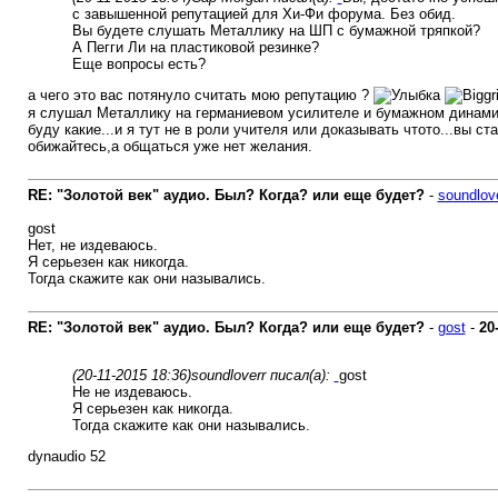
с завышенной репутацией для Хи-Фи форума. Без обид.
Вы будете слушать Металлику на ШП с бумажной тряпкой?
А Пегги Ли на пластиковой резинке?
Еще вопросы есть?
а чего это вас потянуло считать мою репутацию ?
я слушал Металлику на германиевом усилителе и бумажном динамике
буду какие...и я тут не в роли учителя или доказывать чтото...вы ст
обижайтесь,а общаться уже нет желания.
RE: "Золотой век" аудио. Был? Когда? или еще будет?
-
soundlov
gost
Нет, не издеваюсь.
Я серьезен как никогда.
Тогда скажите как они назывались.
RE: "Золотой век" аудио. Был? Когда? или еще будет?
-
gost
-
20
(20-11-2015 18:36)
soundloverr писал(а):
gost
Не не издеваюсь.
Я серьезен как никогда.
Тогда скажите как они назывались.
dynaudio 52