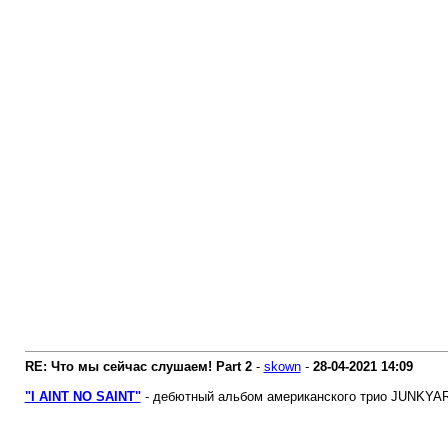
RE: Что мы сейчас слушаем! Part 2
-
skown
-
28-04-2021
14:09
"I AINT NO SAINT"
- дебютный альбом американского трио JUNKYARD