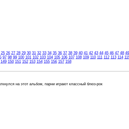
25
26
27
28
29
30
31
32
33
34
35
36
37
38
39
40
41
42
43
44
45
46
47
48
4
6
97
98
99
100
101
102
103
104
105
106
107
108
109
110
111
112
113
114
11
149
150
151
152
153
154
155
156
157
158
ткнулся на этот альбом, парни играют классный блюз-рок