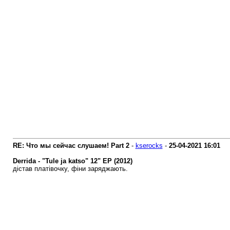
RE: Что мы сейчас слушаем! Part 2
-
kserocks
-
25-04-2021
16:01
Derrida - "Tule ja katso" 12" EP (2012)
дістав платівочку, фіни заряджають.