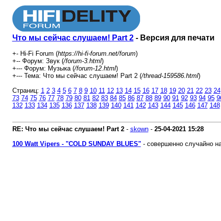
Что мы сейчас слушаем! Part 2
- Версия для печати
+- Hi-Fi Forum (
https://hi-fi-forum.net/forum
)
+-- Форум: Звук (
/forum-3.html
)
+--- Форум: Музыка (
/forum-12.html
)
+--- Тема: Что мы сейчас слушаем! Part 2 (
/thread-159586.html
)
Страниц:
1
2
3
4
5
6
7
8
9
10
11
12
13
14
15
16
17
18
19
20
21
22
23
24
73
74
75
76
77
78
79
80
81
82
83
84
85
86
87
88
89
90
91
92
93
94
95
9
132
133
134
135
136
137
138
139
140
141
142
143
144
145
146
147
148
RE: Что мы сейчас слушаем! Part 2
-
skown
-
25-04-2021
15:28
100 Watt Vipers - "COLD SUNDAY BLUES"
- совершенно случайно на