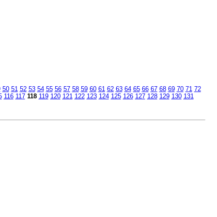
9
50
51
52
53
54
55
56
57
58
59
60
61
62
63
64
65
66
67
68
69
70
71
72
5
116
117
118
119
120
121
122
123
124
125
126
127
128
129
130
131