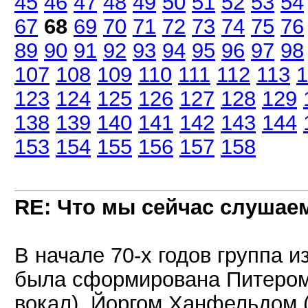
45
46
47
48
49
50
51
52
53
54
67
68
69
70
71
72
73
74
75
76
89
90
91
92
93
94
95
96
97
98
107
108
109
110
111
112
113
1
123
124
125
126
127
128
129
138
139
140
141
142
143
144
153
154
155
156
157
158
RE: Что мы сейчас слушаем!
В начале 70-х годов группа 
была сформирована Питером
вокал), Йоргом Ханфельдом 