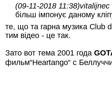
(09-11-2018 11:38)
vitalijne
більш імпонує даному кліп
те, що та гарна музика Club 
тим відео - це так.
Зато вот тема 2001 года
GOT
фильм“Heartango“ с Беллучч