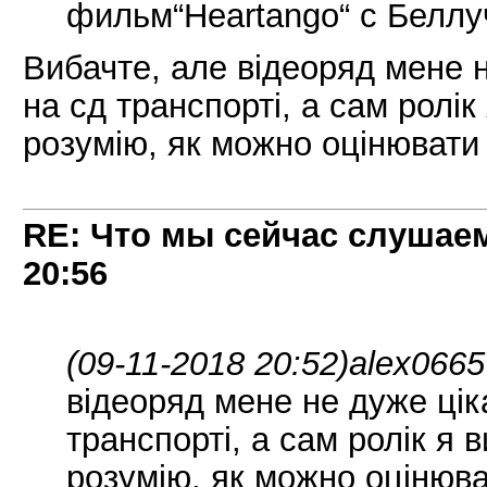
фильм“Heartango“ с Беллу
Вибачте, але відеоряд мене н
на сд транспорті, а сам ролі
розумію, як можно оцінювати 
RE: Что мы сейчас слушаем!
20:56
(09-11-2018 20:52)
alex0665
відеоряд мене не дуже цік
транспорті, а сам ролік я
розумію, як можно оцінюва