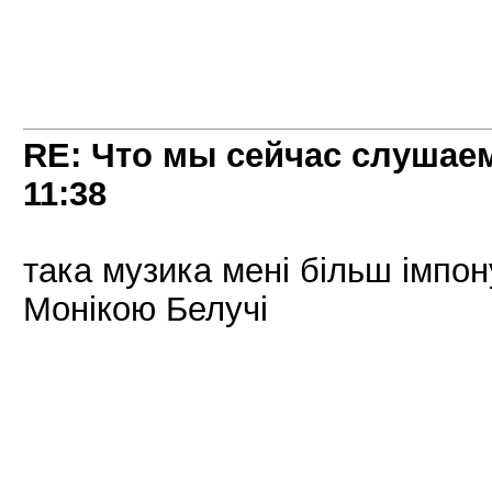
RE: Что мы сейчас слушаем!
11:38
така музика мені більш імпон
Монікою Белучі