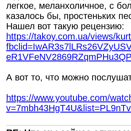
легкое, меланхоличное, с бо
казалось бы, простеньких пе
Нашел вот такую рецензию:
https://takoy.com.ua/views/kurt-
fbclid=IwAR3s7lLRs26VZyUS
eR1VFeNV2869RZqmPHu3QP
А вот то, что можно послуша
https://www.youtube.com/watc
v=7mbh43HgT4U&list=PL9nT