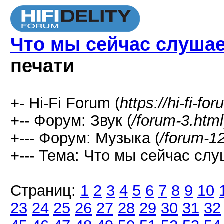
Что мы сейчас слушаем
печати
+- Hi-Fi Forum (
https://hi-fi-fo
+-- Форум: Звук (
/forum-3.html
+--- Форум: Музыка (
/forum-1
+--- Тема: Что мы сейчас слуш
Страниц:
1
2
3
4
5
6
7
8
9
10
23
24
25
26
27
28
29
30
31
32