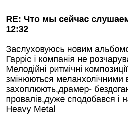
RE: Что мы сейчас слушаем!
12:32
Заслуховуюсь новим альбомом 
Гарріс і компанія не розчарув
Мелодійні ритмічні композиц
змінюються меланхолічними в
захоплюють,драмер- бездоган
провалів,дуже сподобався і н
Heavy Metal