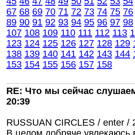
45
46
47
48
49
50
51
52
53
54
67
68
69
70
71
72
73
74
75
76
89
90
91
92
93
94
95
96
97
98
107
108
109
110
111
112
113
1
123
124
125
126
127
128
129
138
139
140
141
142
143
144
153
154
155
156
157
158
RE: Что мы сейчас слушаем!
20:39
RUSSUAN CIRCLES / enter / 
В целом добряче увлекаюсь