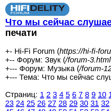
Что мы сейчас слушаем
печати
+- Hi-Fi Forum (
https://hi-fi-fo
+-- Форум: Звук (
/forum-3.html
+--- Форум: Музыка (
/forum-1
+--- Тема: Что мы сейчас слуш
Страниц:
1
2
3
4
5
6
7
8
9
10
23
24
25
26
27
28
29
30
31
32