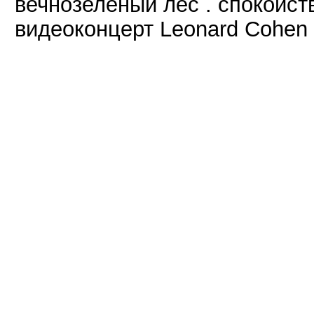
вечнозеленый леc . спокойств
видеоконцерт Leonard Cohen –