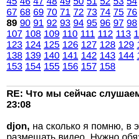
45
46
47
48
49
50
51
52
53
54
67
68
69
70
71
72
73
74
75
76
89
90
91
92
93
94
95
96
97
98
107
108
109
110
111
112
113
1
123
124
125
126
127
128
129
138
139
140
141
142
143
144
153
154
155
156
157
158
RE: Что мы сейчас слушаем!
23:08
djon,
на сколько я помню, в 
размещать видео. Нужно об