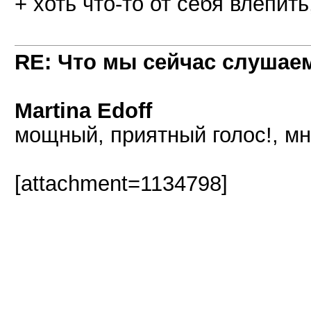
+ хоть что-то от себя влепить
RE: Что мы сейчас слушаем!
Martina Edoff
мощный, приятный голос!, мн
[attachment=1134798]