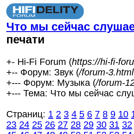
Что мы сейчас слушаем
печати
+- Hi-Fi Forum (
https://hi-fi-fo
+-- Форум: Звук (
/forum-3.html
+--- Форум: Музыка (
/forum-1
+--- Тема: Что мы сейчас слуш
Страниц:
1
2
3
4
5
6
7
8
9
10
23
24
25
26
27
28
29
30
31
32