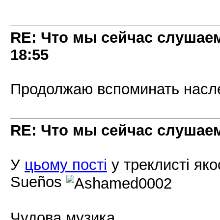
RE: Что мы сейчас слушаем!
18:55
Продолжаю вспоминать наслед
RE: Что мы сейчас слушаем!
У
цьому пості
у треклисті яко
Sueños
Чудова музика..