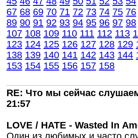
45
46
47
48
49
50
51
52
53
54
67
68
69
70
71
72
73
74
75
76
89
90
91
92
93
94
95
96
97
98
107
108
109
110
111
112
113
1
123
124
125
126
127
128
129
138
139
140
141
142
143
144
153
154
155
156
157
158
RE: Что мы сейчас слушаем!
21:57
LOVE / HATE - Wasted In Ame
Один из любимых и часто сл