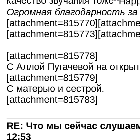
качество звучания тоже
Огромная благодарность за дис
[attachment=815770][attachm
[attachment=815773][attachm
[attachment=815778]
С Аллой Пугачевой на открыт
[attachment=815779]
С матерью и сестрой.
[attachment=815783]
RE: Что мы сейчас слушаем!
12:53