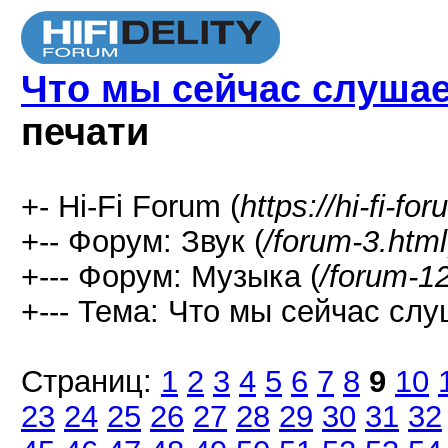
Что мы сейчас слушаем
печати
+- Hi-Fi Forum (
https://hi-fi-fo
+-- Форум: Звук (
/forum-3.html
+--- Форум: Музыка (
/forum-1
+--- Тема: Что мы сейчас слуш
Страниц:
1
2
3
4
5
6
7
8
9
10
23
24
25
26
27
28
29
30
31
32