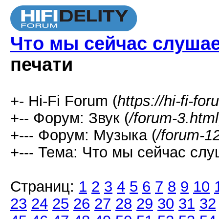
Что мы сейчас слушаем
печати
+- Hi-Fi Forum (
https://hi-fi-fo
+-- Форум: Звук (
/forum-3.html
+--- Форум: Музыка (
/forum-1
+--- Тема: Что мы сейчас слуш
Страниц:
1
2
3
4
5
6
7
8
9
10
23
24
25
26
27
28
29
30
31
32