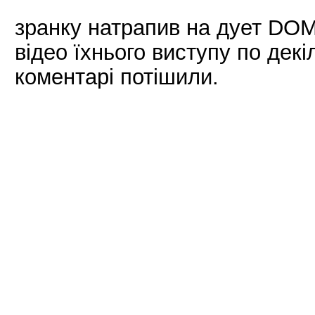
зранку натрапив на дует DOMi
відео їхнього виступу по декі
коментарі потішили.