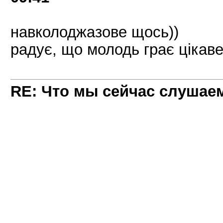
навколоджазове щось))
радує, що молодь грає цікаве 
RE: Что мы сейчас слушаем!