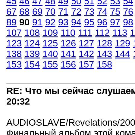
45
46
47
48
49
50
51
52
53
54
67
68
69
70
71
72
73
74
75
76
89
90
91
92
93
94
95
96
97
98
107
108
109
110
111
112
113
1
123
124
125
126
127
128
129
138
139
140
141
142
143
144
153
154
155
156
157
158
RE: Что мы сейчас слушаем!
20:32
AUDIOSLAVE/Revelations/20
Финальный альбом этой кома