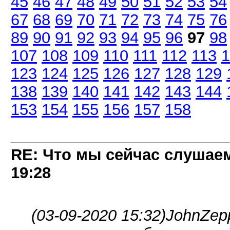
45
46
47
48
49
50
51
52
53
54
67
68
69
70
71
72
73
74
75
76
89
90
91
92
93
94
95
96
97
98
107
108
109
110
111
112
113
1
123
124
125
126
127
128
129
138
139
140
141
142
143
144
153
154
155
156
157
158
RE: Что мы сейчас слушаем!
19:28
(03-09-2020 15:32)
JohnZep