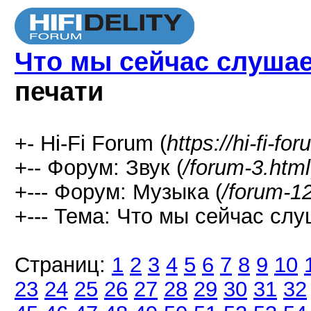
Что мы сейчас слушаем
печати
+- Hi-Fi Forum (
https://hi-fi-fo
+-- Форум: Звук (
/forum-3.html
+--- Форум: Музыка (
/forum-1
+--- Тема: Что мы сейчас слуш
Страниц:
1
2
3
4
5
6
7
8
9
10
23
24
25
26
27
28
29
30
31
32