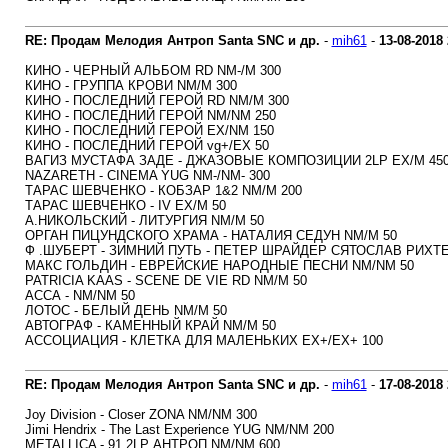
RE: Продам Мелодия Антроп Santa SNC и др.
-
mih61
-
13-08-2018
КИНО - ЧЕРНЫЙ АЛЬБОМ RD NM-/M 300
КИНО - ГРУППА КРОВИ NM/M 300
КИНО - ПОСЛЕДНИЙ ГЕРОЙ RD NM/M 300
КИНО - ПОСЛЕДНИЙ ГЕРОЙ NM/NM 250
КИНО - ПОСЛЕДНИЙ ГЕРОЙ EX/NM 150
КИНО - ПОСЛЕДНИЙ ГЕРОЙ vg+/EX 50
ВАГИЗ МУСТАФА ЗАДЕ - ДЖАЗОВЫЕ КОМПОЗИЦИИ 2LP EX/M 45
NAZARETH - CINEMA YUG NM-/NM- 300
ТАРАС ШЕВЧЕНКО - КОБЗАР 1&2 NM/M 200
ТАРАС ШЕВЧЕНКО - IV EX/M 50
А.НИКОЛЬСКИЙ - ЛИТУРГИЯ NM/M 50
ОРГАН ПИЦУНДСКОГО ХРАМА - НАТАЛИЯ СЕДУН NM/M 50
Ф .ШУБЕРТ - ЗИМНИЙ ПУТЬ - ПЕТЕР ШРАЙДЕР СЯТОСЛАВ РИХТЕ
МАКС ГОЛЬДИН - ЕВРЕЙСКИЕ НАРОДНЫЕ ПЕСНИ NM/NM 50
PATRICIA KAAS - SCENE DE VIE RD NM/M 50
АССА - NM/NM 50
ЛОТОС - БЕЛЫЙ ДЕНЬ NM/M 50
АВТОГРАФ - КАМЕННЫЙ КРАЙ NM/M 50
АССОЦИАЦИЯ - КЛЕТКА ДЛЯ МАЛЕНЬКИХ EX+/EX+ 100
RE: Продам Мелодия Антроп Santa SNC и др.
-
mih61
-
17-08-2018
Joy Division - Closer ZONA NM/NM 300
Jimi Hendrix - The Last Experience YUG NM/NM 200
METALLICA - 91 2LP АНТРОП NM/NM 600