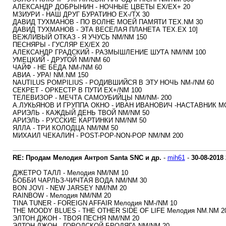
АЛЕКСАНДР ДОБРЫНИН - НОЧНЫЕ ЦВЕТЫ EX/EX+ 20
МЗИУРИ - НАШ ДРУГ БУРАТИНО EX-/TX 30
ДАВИД ТУХМАНОВ - ПО ВОЛНЕ МОЕЙ ПАМЯТИ ТЕХ.NM 30
ДАВИД ТУХМАНОВ - ЭТА ВЕСЕЛАЯ ПЛАНЕТА ТЕХ.EX 10]
ВЕЖЛИВЫЙ ОТКАЗ - Я УЧУСЬ NM/NM 150
ПЕСНЯРЫ - ГУСЛЯР EX/EX 20
АЛЕКСАНДР ГРАДСКИЙ - РАЗМЫШЛЕНИЕ ШУТА NM/NM 100
УМЕЦКИЙ - ДРУГОЙ NM/NM 60
ЧАЙФ - НЕ БЕДА NM-/NM 60
АВИА - УРА! NM.NM 150
NAUTILUS POMPILIUS - РОДИВШИЙСЯ В ЭТУ НОЧЬ NM-/NM 60
СЕКРЕТ - ОРКЕСТР В ПУТИ EX+/NM 100
ТЕЛЕВИЗОР - МЕЧТА САМОУБИЙЦЫ NM/NM- 200
А.ЛУКЬЯНОВ И ГРУППА ОКНО - ИВАН ИВАНОВИЧ -НАСТАВНИК М
АРИЭЛЬ - КАЖДЫЙ ДЕНЬ ТВОЙ NM/NM 50
АРИЭЛЬ - РУССКИЕ КАРТИНКИ NM/NM 50
ЯЛЛА - ТРИ КОЛОДЦА NM/NM 50
МИХАИЛ ЧЕКАЛИН - POST-POP-NON-POP NM/NM 200
RE: Продам Мелодия Антроп Santa SNC и др.
-
mih61
-
30-08-2018
ДЖЕТРО ТАЛЛ - Мелодия NM/NM 10
БОББИ ЧАРЛЬЗ-ЧИЧТАЯ ВОДА NM/NM 30
BON JOVI - NEW JARSEY NM/NM 20
RAINBOW - Мелодия NM/NM 20
TINA TUNER - FOREIGN AFFAIR Мелодия NM-/NM 10
THE MOODY BLUES - THE OTHER SIDE OF LIFE Мелодия NM.NM 2
ЭЛТОН ДЖОН - ТВОЯ ПЕСНЯ NM/NM 20
ЭЛТОН ДЖОН - ГОРОДСКОЙ БРОДЯГА NM/NM 20