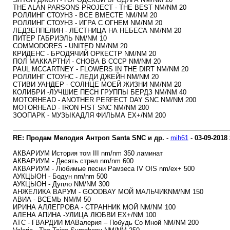
THE ALAN PARSONS PROJECT - THE BEST NM/NM 20
РОЛЛИНГ СТОУНЗ - ВСЕ ВМЕСТЕ NM/NM 20
РОЛЛИНГ СТОУНЗ - ИГРА С ОГНЕМ NM/NM 20
ЛЕДЗЕППЕЛИН - ЛЕСТНИЦА НА НЕБЕСА NM/NM 20
ПИТЕР ГАБРИЭЛЬ NM/NM 10
COMMODORES - UNITED NM/NM 20
КРИДЕНС - БРОДЯЧИЙ ОРКЕСТР NM/NM 20
ПОЛ МАККАРТНИ - СНОВА В СССР NM/NM 20
PAUL MCCARTNEY - FLOWERS IN THE DIRT NM/NM 20
РОЛЛИНГ СТОУНС - ЛЕДИ ДЖЕЙН NM/NM 20
СТИВИ УАНДЕР - СОЛНЦЕ МОЕЙ ЖИЗНИ NM/NM 20
КОЛИБРИ -ЛУЧШИЕ ПЕСН ГРУППЫ БЕРДЗ NM/NM 40
MOTORHEAD - ANOTHER PERFECT DAY SNC NM/NM 200
MOTORHEAD - IRON FIST SNC NM/NM 200
ЗООПАРК - МУЗЫКАДЛЯ ФИЛЬМА EX+/NM 200
RE: Продам Мелодия Антроп Santa SNC и др.
-
mih61
-
03-09-2018
АКВАРИУМ История том III nm/nm 350 ламинат
АКВАРИУМ - Десять стрел nm/nm 600
АКВАРИУМ - Любимые песни Рамзеса IV OIS nm/ex+ 500
АУКЦЫОН - Бодун nm/nm 500
АУКЦЫОН - Дупло NM/NM 300
АНЖЕЛИКА ВАРУМ - GOODBAY МОЙ МАЛЬЧИКNM/NM 150
АВИА - ВСЕМЬ NM/M 50
ИРИНА АЛЛЕГРОВА - СТРАННИК МОЙ NM/NM 100
АЛЕНА АПИНА -УЛИЦА ЛЮБВИ EX+/NM 100
АТС - ГВАРДИИ МАВалерия ‎– Побудь Со Мной NM/NM 200