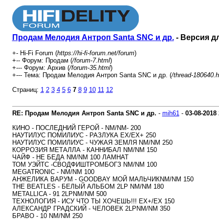
Продам Мелодия Антроп Santa SNC и др.
- Версия д
+- Hi-Fi Forum (
https://hi-fi-forum.net/forum
)
+-- Форум: Продам (
/forum-7.html
)
+--- Форум: Архив (
/forum-35.html
)
+--- Тема: Продам Мелодия Антроп Santa SNC и др. (
/thread-180640.h
Страниц:
1
2
3
4
5
6
7
8
9
10
11
12
RE: Продам Мелодия Антроп Santa SNC и др.
-
mih61
-
03-08-2018
КИНО - ПОСЛЕДНИЙ ГЕРОЙ - NM/NM- 200
НАУТИЛУС ПОМИЛИУС - РАЗЛУКА EX/EX+ 250
НАУТИЛУС ПОМИЛИУС - ЧУЖАЯ ЗЕМЛЯ NM/NM 250
КОРРОЗИЯ МЕТАЛЛА - КАННИБАЛ NM/NM 150
ЧАЙФ - НЕ БЕДА NM/NM 100 ЛАМНАТ
ТОМ УЭЙТС -СВОДФИШТРОМБОГЗ NM/NM 100
MEGATRONIC - NM/NM 100
АНЖЕЛИКА ВАРУМ - GOODBAY МОЙ МАЛЬЧИКNM/NM 150
THE BEATLES - БЕЛЫЙ АЛЬБОМ 2LP NM/NM 180
METALLICA - 91 2LPNM/NM 500
ТЕХНОЛОГИЯ - ИСУ ЧТО ТЫ ХОЧЕШЬ!!! EX+/EX 150
АЛЕКСАНДР ГРАДСКИЙ - ЧЕЛОВЕК 2LPNM/NM 350
БРАВО - 10 NM/NM 250