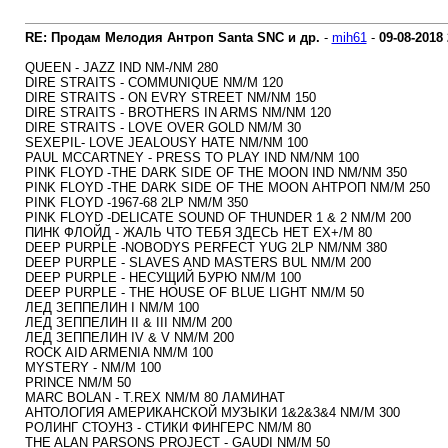
RE: Продам Мелодия Антроп Santa SNC и др.
-
mih61
-
09-08-2018
QUEEN - JAZZ IND NM-/NM 280
DIRE STRAITS - COMMUNIQUE NM/M 120
DIRE STRAITS - ON EVRY STREET NM/NM 150
DIRE STRAITS - BROTHERS IN ARMS NM/NM 120
DIRE STRAITS - LOVE OVER GOLD NM/M 30
SEXEPIL- LOVE JEALOUSY HATE NM/NM 100
PAUL MCCARTNEY - PRESS TO PLAY IND NM/NM 100
PINK FLOYD -THE DARK SIDE OF THE MOON IND NM/NM 350
PINK FLOYD -THE DARK SIDE OF THE MOON АНТРОП NM/M 250
PINK FLOYD -1967-68 2LP NM/M 350
PINK FLOYD -DELICATE SOUND OF THUNDER 1 & 2 NM/M 200
ПИНК ФЛОЙД - ЖАЛЬ ЧТО ТЕБЯ ЗДЕСЬ НЕТ EX+/M 80
DEEP PURPLE -NOBODYS PERFECT YUG 2LP NM/NM 380
DEEP PURPLE - SLAVES AND MASTERS BUL NM/M 200
DEEP PURPLE - НЕСУЩИЙ БУРЮ NM/M 100
DEEP PURPLE - THE HOUSE OF BLUE LIGHT NM/M 50
ЛЕД ЗЕППЕЛИН I NM/M 100
ЛЕД ЗЕППЕЛИН II & III NM/M 200
ЛЕД ЗЕППЕЛИН IV & V NM/M 200
ROCK AID ARMENIA NM/M 100
MYSTERY - NM/M 100
PRINCE NM/M 50
MARC BOLAN - T.REX NM/M 80 ЛАМИНАТ
АНТОЛОГИЯ АМЕРИКАНСКОЙ МУЗЫКИ 1&2&3&4 NM/M 300
РОЛИНГ СТОУНЗ - СТИКИ ФИНГЕРС NM/M 80
THE ALAN PARSONS PROJECT - GAUDI NM/M 50