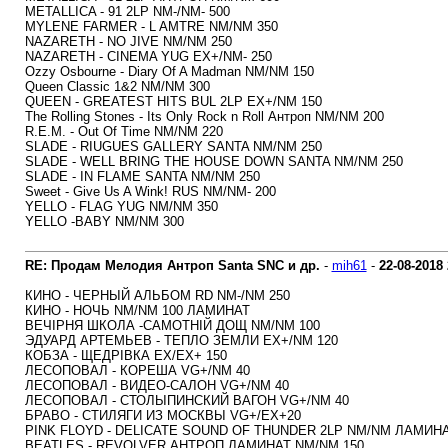
METALLICA - 91 2LP NM-/NM- 500
MYLENE FARMER - L AMTRE NM/NM 350
NAZARETH - NO JIVE NM/NM 250
NAZARETH - CINEMA YUG EX+/NM- 250
Ozzy Osbourne - Diary Of A Madman NM/NM 150
Queen Classic 1&2 NM/NM 300
QUEEN - GREATEST HITS BUL 2LP EX+/NM 150
The Rolling Stones - Its Only Rock n Roll Антроп NM/NM 200
R.E.M. - Out Of Time NM/NM 220
SLADE - RIUGUES GALLERY SANTA NM/NM 250
SLADE - WELL BRING THE HOUSE DOWN SANTA NM/NM 250
SLADE - IN FLAME SANTA NM/NM 250
Sweet - Give Us A Wink! RUS NM/NM- 200
YELLO - FLAG YUG NM/NM 350
YELLO -BABY NM/NM 300
RE: Продам Мелодия Антроп Santa SNC и др.
-
mih61
-
22-08-2018
КИНО - ЧЕРНЫЙ АЛЬБОМ RD NM-/NM 250
КИНО - НОЧЬ NM/NM 100 ЛАМИНАТ
ВЕЧIРНЯ ШКОЛА -САМОТНIЙ ДОЩ NM/NM 100
ЭДУАРД АРТЕМЬЕВ - ТЕПЛО ЗЕМЛИ EX+/NM 120
КОБЗА - ЩЕДРIВКА EX/EX+ 150
ЛЕСОПОВАЛ - КОРЕША VG+/NM 40
ЛЕСОПОВАЛ - ВИДЕО-САЛОН VG+/NM 40
ЛЕСОПОВАЛ - СТОЛЫПИНСКИЙ ВАГОН VG+/NM 40
БРАВО - СТИЛЯГИ ИЗ МОСКВЫ VG+/EX+20
PINK FLOYD - DELICATE SOUND OF THUNDER 2LP NM/NM ЛАМИНА
BEATLES - REVOLVER АНТРОП ЛАМИНАТ NM/NM 150