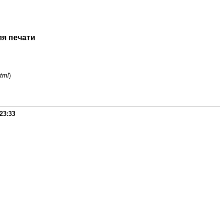
ля печати
tml
)
23:33