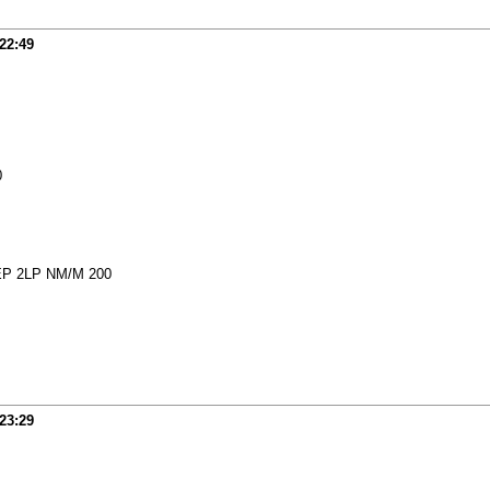
22:49
0
Р 2LP NM/M 200
23:29