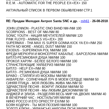
R.E.M. - AUTOMATIC FOR THE PEOPLE EX+/EX+ 150
АКТУАЛЬНЫЙ СПИСОК В ПЕРВОМ ОБЬЯВЛЕНИИ СТР.1
RE: Продам Мелодия Антроп Santa SNC и др.
-
mih61
-
26-08-2018
JOHN LENNON - PLASTIC ONO BAND NM-/NM 100
SCORPIONS - BEST OF NM-/NM 80
SONIC YOUTH - НАЦИЯ МЕЧТАТЕЛЕЙ NM/NM 120
PINK FLOYD - ANIMALS VG+/EX+ 200
SUPERMAX - THA MAX IS SUPER GONNA KICK YA EX+/NM 250
FAITH NO MORE - ANGEL DUST NM/NM 150
EXODUS - SUPERNOVA POL NM/NM 100
ФРЕДИ МЕРКУРИ И МОНСЕРРАТ КАБАЛЬЕ - БАРСЕЛОНА NM/NM 
БИТЛЗ-РЕЗИНОВАЯ ДУША NM/NM 100
ПРОКОЛ ХАРУМ - БЕЛЕЕ БЕЛОГО NM/NM 100
СТРАНСТВУЮЩИЕ УИЛБЕРИЗ NM/NM 150
БИТЛЗ - HELP EX+/NM 80
БИТЛЗ - РЕЗИНОВАЯ ДУША NM/NM 100
БРАВО - СТИЛЯГИ ИЗ МОСКВЫ NM/NM 80
АКВАРЕЛИ - СОЛНЕЧНЫЙ ЛУЧ В МОЕМ СЕРДЦЕ NM/NM 50
СИНЯЯ ПТИЦА - МОЯ ЛЮБОВЬ ЖИВА NM-/NM 50
ЗДРАВСТВУЙ ПЕСНЯ - ВОКРУГ ЛЮБВИ NM/NM 50
ЗДРАВСТВУЙ ПЕСНЯ - МЫ ЛЮБИМ ДИСКОNM/NM 50
АНДЖЕЙ И ЭЛИЗА - РАЗДЕЛЯЯ ВЕСЬ МИР НА ДВОИХ NM/NM 40
В ВЕЧЕРНИЙ ЧАС - НОСТАЛЬГИЯ NM/NM 40
НИНО РОССО И ЕГО ОРКЕСТР EX/NM 50
БОЯН КОДРИЧ - ТЫ МОЯ ПОЭЗИЯ NM/NM 100
ЗОЛОТI КЛЮЧI - УКРАIНСЬКI НАРОДНI ПIСНI NM/NM 300