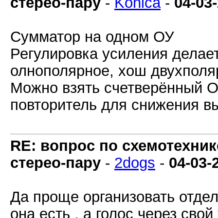
стерео-пару
-
Konica
-
04-03
Сумматор на одном ОУ
Регулировка усиления делае
олнополярное, хош двухполя
Можно взять счетверённый О
повторитель для снижения в
RE: вопрос по схемотехник
стерео-пару
-
2dogs
-
04-03-
Да проще организовать отдел
она есть , а голос через сво