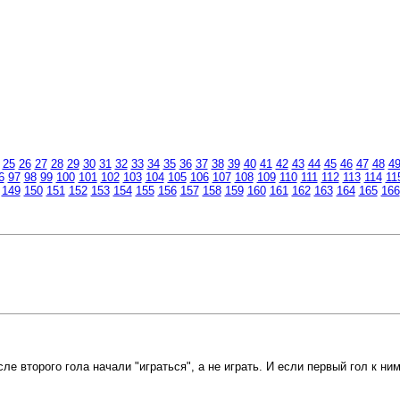
25
26
27
28
29
30
31
32
33
34
35
36
37
38
39
40
41
42
43
44
45
46
47
48
4
6
97
98
99
100
101
102
103
104
105
106
107
108
109
110
111
112
113
114
11
149
150
151
152
153
154
155
156
157
158
159
160
161
162
163
164
165
166
е второго гола начали "играться", а не играть. И если первый гол к ни