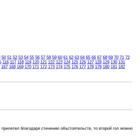
9
50
51
52
53
54
55
56
57
58
59
60
61
62
63
64
65
66
67
68
69
70
71
72
5
116
117
118
119
120
121
122
123
124
125
126
127
128
129
130
131
167
168
169
170
171
172
173
174
175
176
177
178
179
180
181
182
м прилетел благодаря стечению объстоятельств, то второй гол можно