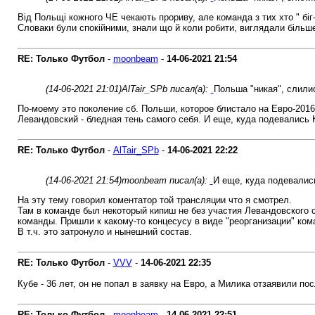
Від Польщі кожного ЧЕ чекають прориву, але команда з тих хто " біг-б
Словаки були спокійними, знали що й коли робити, виглядали більше
RE: Только Футбол
-
moonbeam
-
14-06-2021
21:54
(14-06-2021 21:01)
AlTair_SPb писал(а):
Польша "никая", слили
По-моему это поколение сб. Польши, которое блистало на Евро-2016 
Левандовский - бледная тень самого себя. И еще, куда подевались
RE: Только Футбол
-
AlTair_SPb
-
14-06-2021
22:22
(14-06-2021 21:54)
moonbeam писал(а):
И еще, куда подевалис
На эту тему говорил коментатор той трансляции что я смотрел.
Там в команде был некоторый кипиш не без участия Левандовского 
команды. Пришли к какому-то концесусу в виде "реорганизации" ком
В т.ч. это затронуло и нынешний состав.
RE: Только Футбол
-
VVV
-
14-06-2021
22:35
Кубе - 36 лет, он не попал в заявку на Евро, а Милика отзаявили п
RE: Только Футбол
-
moonbeam
-
14-06-2021
22:51