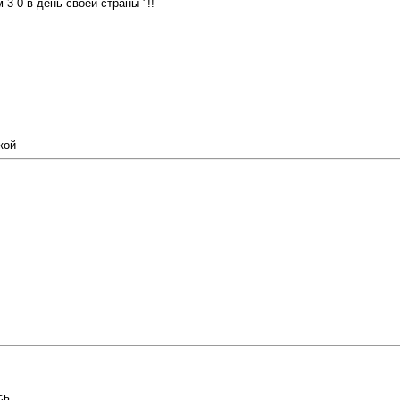
 3-0 в день своей страны "!!
кой
сь.