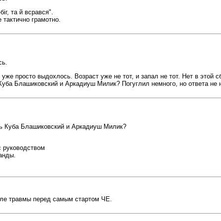
іг, та й всрався".
 тактично грамотно.
сь.
уже просто выдохлось. Возраст уже не тот, и запал не тот. Нет в этой 
 Куба Блашиковский и Аркадиуш Милик? Погуглил немного, но ответа не
ь Куба Блашиковский и Аркадиуш Милик?
с руководством
анды.
осле травмы перед самым стартом ЧЕ.