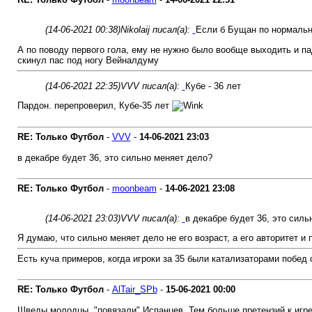
(14-06-2021 00:38)
Nikolaij писал(а):
Если б Бущан по нормально
А по поводу первого гола, ему не нужно было вообще выходить и пад
скинул пас под ногу Вейналдуму
(14-06-2021 22:35)
VVV писал(а):
Кубе - 36 лет
Пардон. перепроверил, Кубе-35 лет
RE: Только Футбол
-
VVV
-
14-06-2021
23:03
в декабре будет 36, это сильно меняет дело?
RE: Только Футбол
-
moonbeam
-
14-06-2021
23:08
(14-06-2021 23:03)
VVV писал(а):
в декабре будет 36, это силь
Я думаю, что сильно меняет дело не его возраст, а его авторитет и
Есть куча примеров, когда игроки за 35 были катализаторами побед
RE: Только Футбол
-
AlTair_SPb
-
15-06-2021
00:00
Шведы молодцы, "повязали" Испанцев. Тем больше претензий к игре