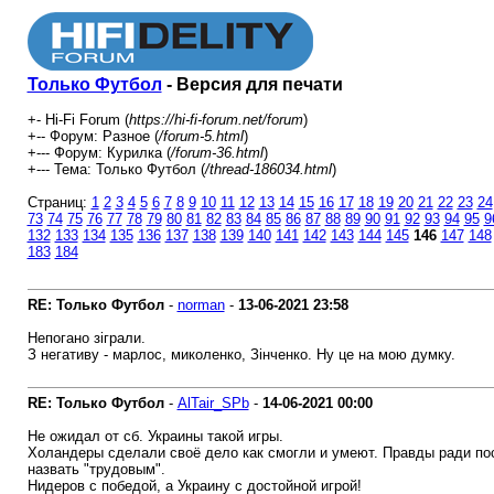
Только Футбол
- Версия для печати
+- Hi-Fi Forum (
https://hi-fi-forum.net/forum
)
+-- Форум: Разное (
/forum-5.html
)
+--- Форум: Курилка (
/forum-36.html
)
+--- Тема: Только Футбол (
/thread-186034.html
)
Страниц:
1
2
3
4
5
6
7
8
9
10
11
12
13
14
15
16
17
18
19
20
21
22
23
24
73
74
75
76
77
78
79
80
81
82
83
84
85
86
87
88
89
90
91
92
93
94
95
9
132
133
134
135
136
137
138
139
140
141
142
143
144
145
146
147
148
183
184
RE: Только Футбол
-
norman
-
13-06-2021
23:58
Непогано зіграли.
З негативу - марлос, миколенко, Зінченко. Ну це на мою думку.
RE: Только Футбол
-
AlTair_SPb
-
14-06-2021
00:00
Не ожидал от сб. Украины такой игры.
Холандеры сделали своё дело как смогли и умеют. Правды ради посл
назвать "трудовым".
Нидеров с победой, а Украину с достойной игрой!