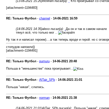
(13-06-2021 15:26)
WoWaN писал(а):
"Кто проигрывал со счетом
[attachment=1194483]
RE: Только Футбол
-
channel
-
14-06-2021
16:59
(14-06-2021 14:35)
alexo писал(а):
Да он и так в самом начале
тянул всё, что только мог ..
Ну так я и написал героем)....а так теперь вроде и герой. но с оговор
стопудов напоили))
[attachment=1194491]
RE: Только Футбол
-
pumuru
-
14-06-2021
20:48
Польша в "меньшинстве" пока проигрывает...
RE: Только Футбол
-
AlTair_SPb
-
14-06-2021
21:01
Польша "никая", слились.
RE: Только Футбол
-
norman
-
14-06-2021
21:38
(14-06-2021 21:01)
AlTair_SPb писал(а):
Польша "никая", слили