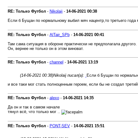
RE: Только Футбол
-
Nikolaij
-
14-06-2021
00:38
Если б Бущан по нормальному выбил мяч нацентр,то третьего года м
RE: Только Футбол
-
AlTair_SPb
-
14-06-2021
00:41
Там сама ситуация в обороне практически не предполагала другого.
Он, вернее не только он в этом виноват.
RE: Только Футбол
-
channel
-
14-06-2021
13:19
(14-06-2021 00:38)
Nikolaij писал(а):
Если б Бущан по нормально
и все таки мог стать полноценным героем, если бы не создал третий
RE: Только Футбол
-
alexo
-
14-06-2021
14:35
Да он и так в самом начале
тянул всё, что только мог ..
RE: Только Футбол
-
PONT-SEV
-
14-06-2021
15:51