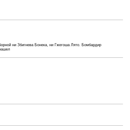
сборной ни Збигнева Бонека, ни Гжегоша Лято. Бомбардир
 нашел