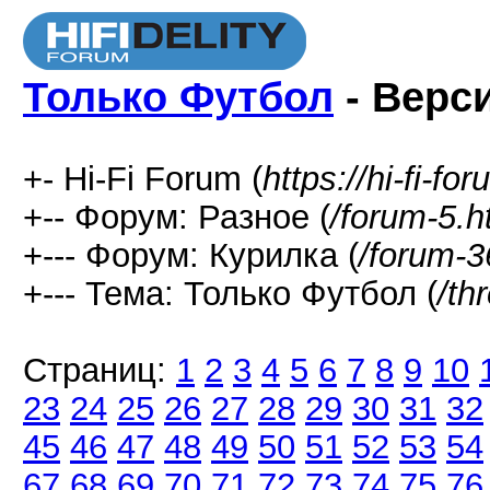
Только Футбол
- Верс
+- Hi-Fi Forum (
https://hi-fi-fo
+-- Форум: Разное (
/forum-5.h
+--- Форум: Курилка (
/forum-3
+--- Тема: Только Футбол (
/th
Страниц:
1
2
3
4
5
6
7
8
9
10
23
24
25
26
27
28
29
30
31
32
45
46
47
48
49
50
51
52
53
54
67
68
69
70
71
72
73
74
75
76