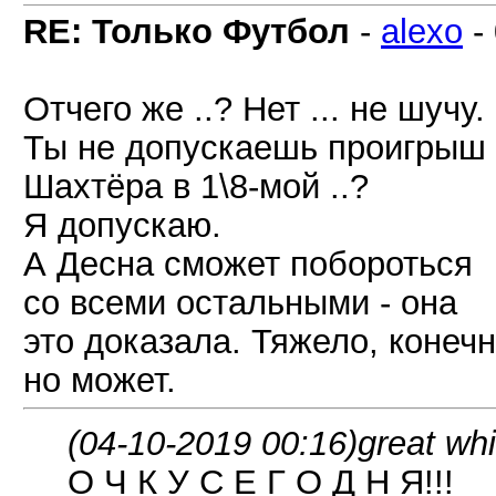
RE: Только Футбол
-
alexo
-
Отчего же ..? Нет ... не шучу.
Ты не допускаешь проигрыш
Шахтёра в 1\8-мой ..?
Я допускаю.
А Десна сможет побороться
со всеми остальными - она
это доказала. Тяжело, конечн
но может.
(04-10-2019 00:16)
great wh
О Ч К У С Е Г О Д Н Я!!!