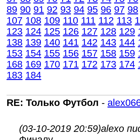
89
90
91
92
93
94
95
96
97
98
107
108
109
110
111
112
113
1
123
124
125
126
127
128
129
138
139
140
141
142
143
144
153
154
155
156
157
158
159
168
169
170
171
172
173
174
183
184
RE: Только Футбол
-
alex06
(03-10-2019 20:59)
alexo пи
Финалу ..