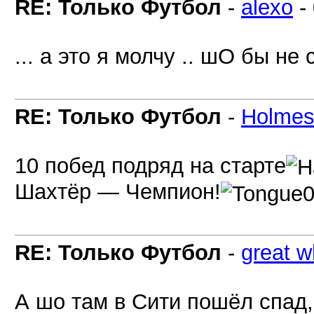
RE: Только Футбол
-
alexo
-
... а это я молчу .. шО бы не 
RE: Только Футбол
-
Holme
10 побед подряд на старте
Шахтёр — Чемпион!
RE: Только Футбол
-
great w
А шо там в Сити пошёл спад,