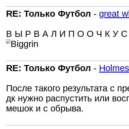
RE: Только Футбол
-
great w
В Ы Р В А Л И П О О Ч К У С 
RE: Только Футбол
-
Holme
После такого результата с 
дк нужно распустить или вос
мешок и с обрыва.