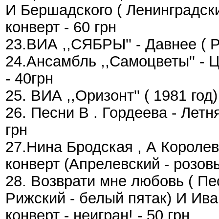
И Бершадского ( Ленинградски
конверт - 60 грн
23.ВИА ,,СЯБРЫ'' - Давнее ( Р
24.Ансамбль ,,Самоцветы'' - 
- 40грн
25. ВИА ,,Оризонт'' ( 1981 год
26. Песни В . Гордеева - Летн
грн
27.Нина Бродская , А Королев
конверт (Апрелевский - розовы
28. Возврати мне любовь ( Пе
Рижский - белый пятак) И Ива
конверт - неигран! - 50 грн