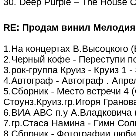
30. Deep Purple – The House O
RE: Продам винил Мелодия
1.На концертах В.Высоцкого (В
2.Черный кофе - Переступи по
3.рок-группа Круиз - Круиз 1 -
4.Автограф - Автограф . Апрел
5.Сборник - Место встречи 4
Стоунз.Круиз.гр.Игоря Гранова
6.ВИА АВС п.у А.Владковича (
7.гр.Стаса Намина - Гимн Солн
8.Сборник - Фотографии люби