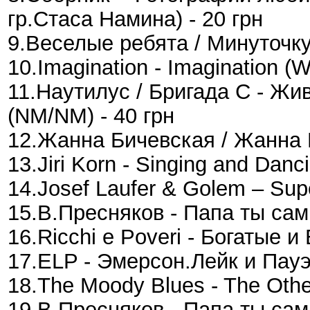
гр.Стаса Намина) - 20 грн
9.Веселые ребята / Минуточку 
10.Imagination - Imagination (W
11.Наутилус / Бригада С - Жи
(NM/NM) - 40 грн
12.Жанна Бичевская / Жанна 
13.Jiri Korn - Singing and Dan
14.Josef Laufer & Golem – Supe
15.В.Пресняков - Папа ты сам
16.Ricchi e Poveri - Богатые 
17.ELP - Эмерсон.Лейк и Пауэ
18.The Moody Blues - The Other
19.В.Пресняков - Папа ты сам