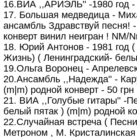
16.ВИА ,,АРИЭЛЬ'' -1980 год -
17. Большая медведица - Мих
ансамбль Здравствуй песня! -
конверт винил неигран ! NM/N
18. Юрий Антонов - 1981 год (
Жизнь) ( Ленинградский- белый
19.Ольга Воронец - Апрелевски
20.Ансамбль ,,Надежда'' - Кар
(m|m) родной конверт - 50 грн
21. ВИА ,,Голубые гитары'' -П
белый пятак ) (m|m) родной ко
22.Случайная встреча ( Песни
Метроном , М. Кристалинская