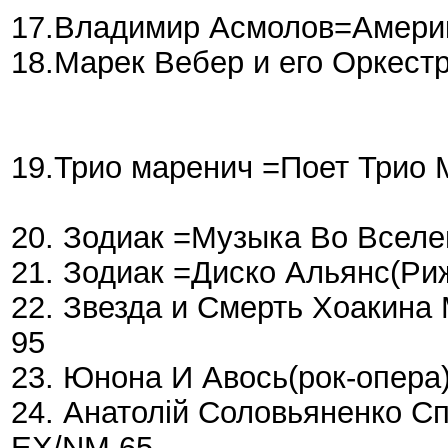
17.Владимир Асмолов=Америк
18.Марек Вебер и его Оркест
19.Трио маренич =Поет Трио
20. Зодиак =Музыка Во Всел
21. Зодиак =Диско Альянс(Р
22. Звезда и Смерть Хоакина
95
23. Юнона И Авось(рок-опера
24. Анатолій Соловьяненко С
EX/NM 65