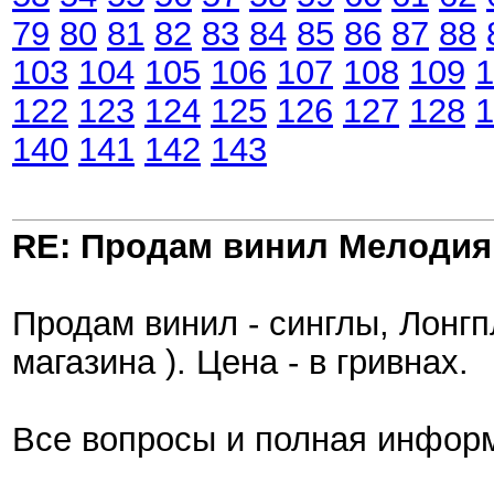
79
80
81
82
83
84
85
86
87
88
103
104
105
106
107
108
109
1
122
123
124
125
126
127
128
1
140
141
142
143
RE: Продам винил Мелодия
Продам винил - синглы, Лонгп
магазина ). Цена - в гривнах.
Все вопросы и полная информ