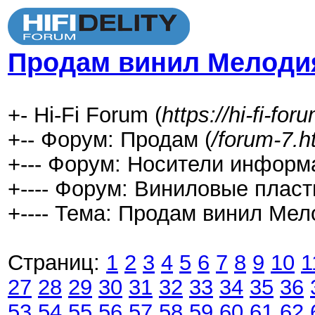
Продам винил Мелоди
+- Hi-Fi Forum (
https://hi-fi-fo
+-- Форум: Продам (
/forum-7.h
+--- Форум: Носители информ
+---- Форум: Виниловые пласт
+---- Тема: Продам винил Мел
Страниц:
1
2
3
4
5
6
7
8
9
10
1
27
28
29
30
31
32
33
34
35
36
53
54
55
56
57
58
59
60
61
62