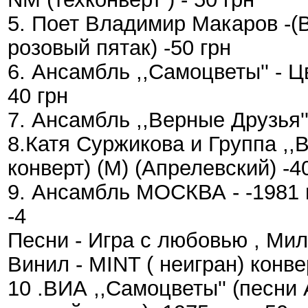
5. Поет Владимир Макаров -(В
розовый пятак) -50 грн
6. Ансамбль ,,Самоцветы'' - Ц
40 грн
7. Ансамбль ,,Верные Друзья''
8.Катя Суржикова и Группа ,,Ве
конверт) (M) (Апрелевский) -4
9. Ансамбль МОСКВА - -1981 г
-4
Песни - Игра с любовью , Ми
Винил - MINT ( неигран) конвер
10 .ВИА ,,Самоцветы'' (песни