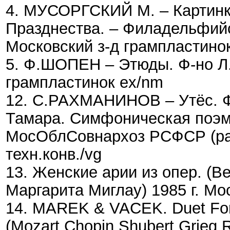
4. МУСОРГСКИЙ М. – Картинк
Празднества. – Филадельфий
Московский з-д грампластино
5. Ф.ШОПЕН – Этюды. Ф-но Л
грампластинок ex/nm
12. С.РАХМАНИНОВ – Утёс. Ф
Тамара. Симфоническая поэм
МосОблСовнархоз РСФСР (рар
техн.конв./vg
13. Женские арии из опер. (В
Маргарита Миглау) 1985 г. Мо
14. MAREK & VACEK. Duet For
(Mozart,Chopin,Shubert,Grieg,R