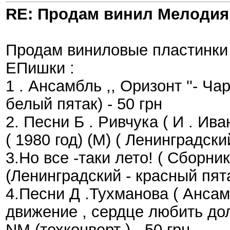
RE: Продам винил Мелодия
Продам виниловые пластинки 
ЕПишки :
1 . Ансамбль ,, Оризонт ''- Ч
белый пятак) - 50 грн
2. Песни Б . Ривчука ( И . Ива
( 1980 год) (M) ( Ленинградский
3.Но все -таки лето! ( Сборни
(Ленинградский - красный пята
4.Песни Д .Тухманова ( Ансамб
движение , сердце любить дол
NM (техконверт ) - 50 грн