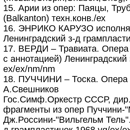
15. Арии из опер: Паяцы, Тру
(Balkanton) техн.конв./ех
16. ЭНРИКО КАРУЗО исполняет 
Ленинградский з-д грампласти
17. ВЕРДИ – Травиата. Опера
с аннотацией) Ленинградский 
ex/ex/nm/nm
18. ПУЧЧИНИ – Тоска. Опера 
А.Свешников
Гос.Симф.Оркестр СССР, дир. 
фрагменты из опер Пуччини-"
Дж.Россини-"Вильгельм Тель".
д грампластинок 1968 vg/ex/ex