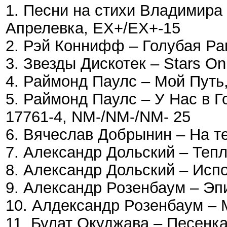
1. Песни на стихи Владимира
Апрелевка, EX+/EX+-15
2. Рэй Коннифф – Голубая Ра
3. Звезды Дискотек – Stars On
4. Раймонд Паулс – Мой Путь,
5. Раймонд Паулс – У Нас в Го
17761-4, NM-/NM-/NM- 25
6. Вячеслав Добрынин – На те
7. Александр Дольский – Теп
8. Александр Дольский – Исп
9. Александр Розенбаум – Эп
10. Алдександр Розенбаум – 
11. Булат Окуджава – Песенк