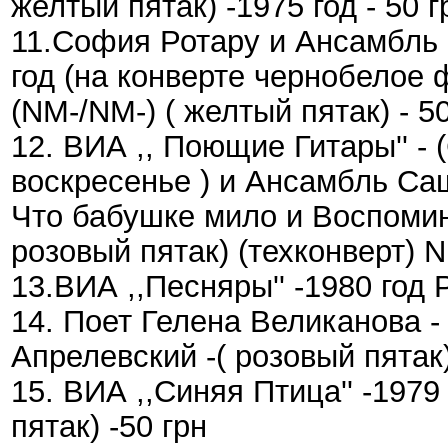
желтый пятак) -1975 год - 50 г
11.София Ротару и Ансамбль ,
год (на конверте чернобелое 
(NM-/NM-) ( желтый пятак) - 50
12. ВИА ,, Поющие Гитары'' - 
воскресенье ) и Ансамбль Саш
Что бабушке мило и Воспомина
розовый пятак) (техконверт) N
13.ВИА ,,Песняры'' -1980 год 
14. Поет Гелена Великанова -
Апрелевский -( розовый пятак)
15. ВИА ,,Синяя Птица'' -1979
пятак) -50 грн