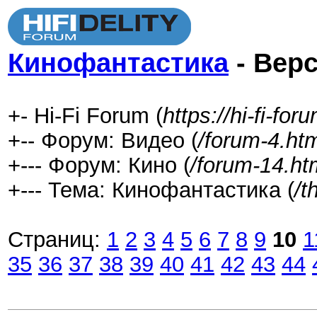
Кинофантастика
- Верс
+- Hi-Fi Forum (
https://hi-fi-fo
+-- Форум: Видео (
/forum-4.ht
+--- Форум: Кино (
/forum-14.ht
+--- Тема: Кинофантастика (
/t
Страниц:
1
2
3
4
5
6
7
8
9
10
1
35
36
37
38
39
40
41
42
43
44