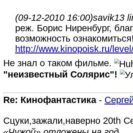
(09-12-2010 16:00)
savik13 l
реж. Борис Ниренбург, бла
возможность ознакомиться
http://www.kinopoisk.ru/level
Не знал о таком фильме.
"неизвестный Солярис"!
Re: Кинофантастика
-
Сергей
Сцуки,зажали,наверно 20th Ce
«Чужой» отложены на год