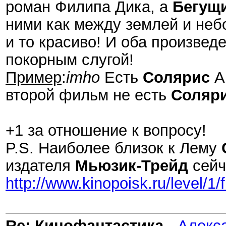
роман Филипа Дика, а
Бегущ
ними как между землей и небо
и то красиво! И оба произве
покорным слугой!
Пример
:
imho
Есть
Солярис
А
второй фильм не есть
Соляр
+1 за отношение к вопросу!
P.S. Наиболее близок к Лему
издателя
Мьюзик-Трейд
сейч
http://www.kinopoisk.ru/level/1/
Re: Кинофантастика
-
Алекс