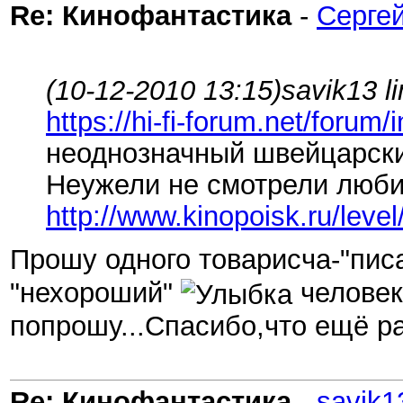
Re: Кинофантастика
-
Сергей
(10-12-2010 13:15)
savik13 l
https://hi-fi-forum.net/foru
неоднозначный швейцарс
Неужели не смотрели люби
http://www.kinopoisk.ru/level
Прошу одного товарисча-"пис
"нехороший"
человек
попрошу...Спасибо,что ещё р
Re: Кинофантастика
-
savik1