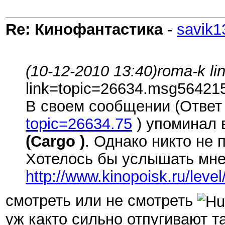
Re: Кинофантастика
-
savik1
(10-12-2010 13:40)
roma-k li
link=topic=26634.msg5642
В своем сообщении (Ответ #
topic=26634.75
) упоминал
(Cargo )
. Однако никто не
Хотелось бы услышать мне
http://www.kinopoisk.ru/level
смотреть или не смотреть
уж както сильно отпугивают т