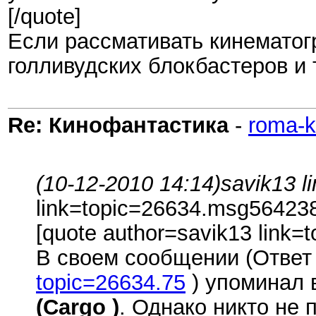
[/quote]
Если рассмативать кинематогр
голливудских блокбастеров и
Re: Кинофантастика
-
roma-k
(10-12-2010 14:14)
savik13 l
link=topic=26634.msg5642
[quote author=savik13 lin
В своем сообщении (Ответ #
topic=26634.75
) упоминал
(Cargo )
. Однако никто не