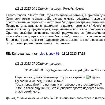
(11-11-2013 00:16)
windir писал(а):
Ремейк Нечто,
Строго говоря, "Нечто" 2011 года это вовсе не ремейк, а приквел од
Хотя, если этого не знать, действительно может создаться такое в
просто банально переснят - настолько бездарно растрачен потенциа
Прошу истолковать меня правильно - в целом, претензий к "Нечто" обр
какая это к черту предыстория, ведь ничего нового - все практическ
Оригинальный фильм поражал своей продуманностью (событийно вс
и способностью держать зрителя "за горло", своей потрясающе мра
В приквеле все это как-то подрастерялось, выцвело, стало несколь
отсутствие оригинальных поворотов сюжета.
RE: Кинофантастика
-
oleg-ivanov-62
-
11-11-2013
17:18
(11-11-2013 07:09)
windir писал(а):
(11-11-2013 00:17)
oleg-ivanov-62 писал(а):
Фильм "Послед
Еще посоветуйте в кинотеатр сходить за деньги.
Ну говницо же ведь? Или не так?
Тогда поведайте что вы нашли интересного в этом фильме?
У меня такое ощущение, что сценарист просто надергал мини
знает зомби чего.
Да нет, фильм конечно не бомба. Но я например посмотрел с интере