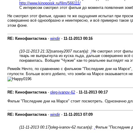
http://www.kinopoisk.ru/film/566111/
С интересом смотрел этот фильм до момента появления зомби
Не смотрел этот фильм, однако те же ощущения испытал при просмот
совершенно всё однообразно и неинтересно, и всё примерно такое г
этом фоне.
RE: Кинофантастика
-
windir
-
11-11-2013
00:16
(10-11-2013 21:32)
sansey2007 писал(а):
Не смотрел этот фильм
тварь не выпрыгнула из куска льда, дальше совершенно всё о
понравилась. Вобщем "Чужие" как-то реальнее выглядят на э
Ремейк Нечто, по сравнению с фильмом "Последние дни на Марсе"
глупости. Больше всего добило, что зомби на Марсе оказывается не 
RE: Кинофантастика
-
oleg-ivanov-62
-
11-11-2013
00:17
Фильм "Последние дни на Марсе" стоит посмотреть. Однозначно для
RE: Кинофантастика
-
windir
-
11-11-2013
07:09
(11-11-2013 00:17)
oleg-ivanov-62 писал(а):
Фильм "Последние дн