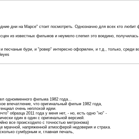
ние дни на Марсе" стоит посмотреть. Однозначно для всех кто любит ф
 сцен из известных фильмов и неумело слепил это воедино, получилась 
и песчаные бури, и "ровер" интересно оформлен, и т.д., только, среди в
квел одноименного фильма 1982 года...
акое впечатление, что оригинальный фильм 1982 года,
тенциал очень неплохой идеи.
о" образца 2011 года у меня нет, - но, есть одно "но" -
тически один в один с оригинальной версией.
йно все происходило с точностью метронома)
ще мрачной, напряженной атмосферой недоверия и страха.
есколько сумбурным и, главная печаль,