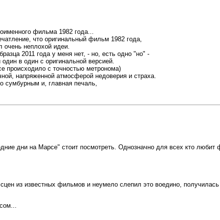
ноименного фильма 1982 года...
печатление, что оригинальный фильм 1982 года,
л очень неплохой идеи.
азца 2011 года у меня нет, - но, есть одно "но" -
и один в один с оригинальной версией.
е происходило с точностью метронома)
чной, напряженной атмосферой недоверия и страха.
ко сумбурным и, главная печаль,
ние дни на Марсе" стоит посмотреть. Однозначно для всех кто любит ф
 сцен из известных фильмов и неумело слепил это воедино, получилась 
сом...