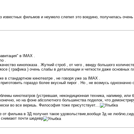
из известных фильмов и неумело слепил это воедино, получилась очень 
авитация" в IMAX .
ло .
ачество кинопоказа . Жуткий строб , от чего , ввиду большого количест
осе ( графика ) очень слабы в детализации и четкости даже основных пла
е в стандартном кинотеатре , не говоря уже за IMAX .
риготовить гораздо более вкусный пирог . Но , не возмусь однозначно оц
роблемы кинотеатров (устревшая, некондиционная техника, напимер, или 
 конечно, но на фоне абсолютного большинства поделок, что демонстриру
ески во все веришь. Философия тоже присутствует....
е от фильма в 3Д получил такое удовольствие,вообще 3д не люблю,сид
с снимают почти шедевр