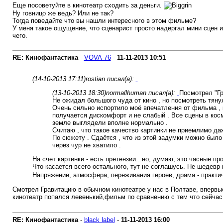
Еще посоветуйте в кинотеатр сходить за деньги.
Ну говницо же ведь? Или не так?
Тогда поведайте что вы нашли интересного в этом фильме?
У меня такое ощущение, что сценарист просто надергал мини сцен 
чего.
RE: Кинофантастика
-
VOVA-76
-
11-11-2013
10:51
(14-10-2013 17:11)
rostian писал(а):
(13-10-2013 18:30)
normallhuman писал(а):
Посмотрел "Гр
Не ожидал большого чуда от кино , но посмотреть тяну
Очень сильно испортило моё впечатления от фильма , к
получается дискомфорт и не слабый . Все сцены в косм
земле выглядели вполне нормально .
Считаю , что такое качество картинки не приемлимо даж
По сюжету . Сдаётся , что из этой задумки можно было п
через чур не хватило .
На счет картинки - есть претензии...но, думаю, это часные п
Что касается всего остального, тут не соглашусь. Не шедевр
Напряжение, атмосфера, переживания героев, драма - практич
Смотрел Гравитацию в обычном кинотеатре у нас в Полтаве, впервы
кинотеатр попался левенький,фильм по сравнению с тем что сейча
RE: Кинофантастика
-
black label
-
11-11-2013
16:00