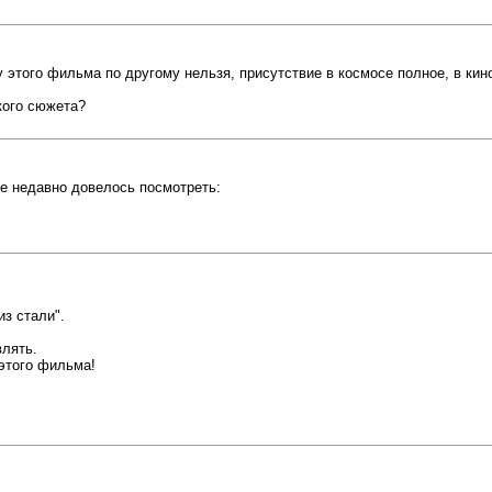
этого фильма по другому нельзя, присутствие в космосе полное, в кинош
кого сюжета?
е недавно довелось посмотреть:
з стали".
влять.
этого фильма!