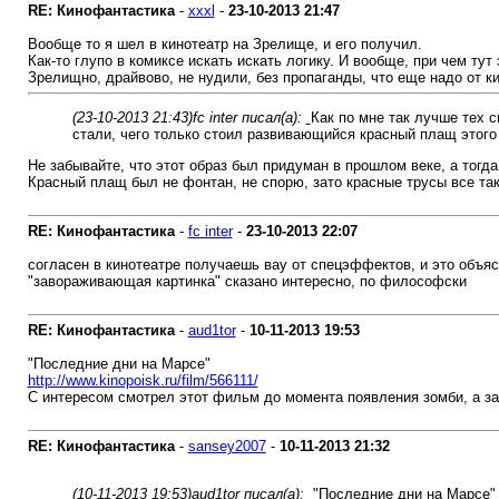
RE: Кинофантастика
-
xxxl
-
23-10-2013
21:47
Вообще то я шел в кинотеатр на Зрелище, и его получил.
Как-то глупо в комиксе искать искать логику. И вообще, при чем тут 
Зрелищно, драйвово, не нудили, без пропаганды, что еще надо от к
(23-10-2013 21:43)
fc inter писал(а):
Как по мне так лучше тех 
стали, чего только стоил развивающийся красный плащ этого
Не забывайте, что этот образ был придуман в прошлом веке, а тогда
Красный плащ был не фонтан, не спорю, зато красные трусы все так
RE: Кинофантастика
-
fc inter
-
23-10-2013
22:07
согласен в кинотеатре получаешь вау от спецэффектов, и это объя
"завораживающая картинка" сказано интересно, по философски
RE: Кинофантастика
-
aud1tor
-
10-11-2013
19:53
"Последние дни на Марсе"
http://www.kinopoisk.ru/film/566111/
С интересом смотрел этот фильм до момента появления зомби, а за
RE: Кинофантастика
-
sansey2007
-
10-11-2013
21:32
(10-11-2013 19:53)
aud1tor писал(а):
"Последние дни на Марсе"