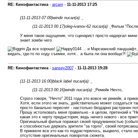
RE: Кинофантастика
-
arcam
-
11-11-2013
17:25
(11-11-2013 07:09)
windir писал(а):
(11-11-2013 00:17)
oleg-ivanov-62 писал(а):
Фильм "Послед
У меня такое ощущение, что сценарист просто надергал мини
знает зомби чего.
Да все хорошо!
... и Марсианский ландшафт, 
видать, где-то по ходу съемки, хотя... а была ли она вообще?!
RE: Кинофантастика
-
sansey2007
-
11-11-2013
19:28
(11-11-2013 16:00)
black label писал(а):
(11-11-2013 00:16)
windir писал(а):
Ремейк Нечто,
Строго говоря, "Нечто" 2011 года это вовсе не ремейк, а при
Хотя, если этого не знать, действительно может создаться т
просто банально переснят - настолько бездарно растрачен по
Прошу истолковать меня правильно - в целом, претензий к "Нечт
какая это к черту предыстория, ведь ничего нового - все прак
Оригинальный фильм поражал своей продуманностью (событи
и способностью держать зрителя "за горло", своей потрясаю
В приквеле все это как-то подрастерялось, выцвело, стало н
отсутствие оригинальных поворотов сюжета.