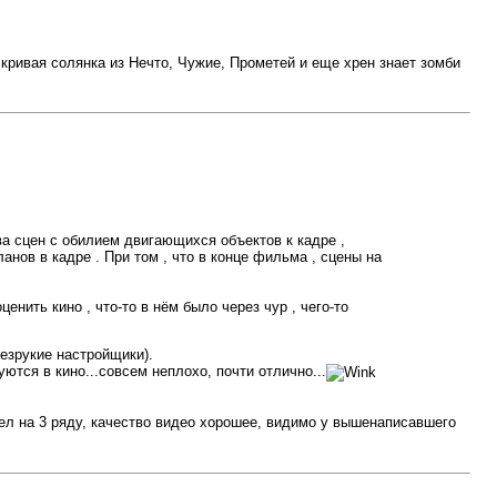
кривая солянка из Нечто, Чужие, Прометей и еще хрен знает зомби
ва сцен с обилием двигающихся объектов к кадре ,
нов в кадре . При том , что в конце фильма , сцены на
енить кино , что-то в нём было через чур , чего-то
безрукие настройщики).
ются в кино...совсем неплохо, почти отлично...
ел на 3 ряду, качество видео хорошее, видимо у вышенаписавшего