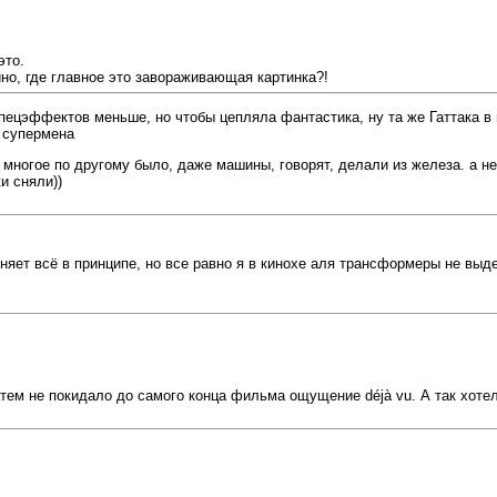
это.
ино, где главное это завораживающая картинка?!
спецэффектов меньше, но чтобы цепляла фантастика, ну та же Гаттака в
 супермена
 многое по другому было, даже машины, говорят, делали из железа. а не
и сняли))
сняет всё в принципе, но все равно я в кинохе аля трансформеры не вы
тем не покидало до самого конца фильма ощущение déjà vu. А так хотел