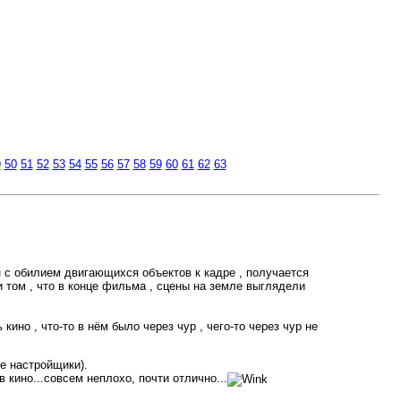
9
50
51
52
53
54
55
56
57
58
59
60
61
62
63
н с обилием двигающихся объектов к кадре , получается
и том , что в конце фильма , сцены на земле выглядели
ино , что-то в нём было через чур , чего-то через чур не
ие настройщики).
кино...совсем неплохо, почти отлично...