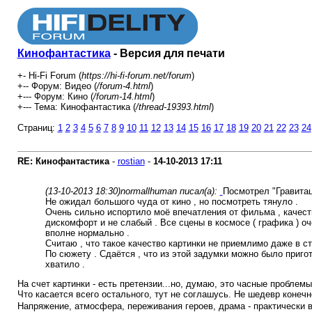
Кинофантастика
- Версия для печати
+- Hi-Fi Forum (
https://hi-fi-forum.net/forum
)
+-- Форум: Видео (
/forum-4.html
)
+--- Форум: Кино (
/forum-14.html
)
+--- Тема: Кинофантастика (
/thread-19393.html
)
Страниц:
1
2
3
4
5
6
7
8
9
10
11
12
13
14
15
16
17
18
19
20
21
22
23
24
RE: Кинофантастика
-
rostian
-
14-10-2013
17:11
(13-10-2013 18:30)
normallhuman писал(а):
Посмотрел "Гравитац
Не ожидал большого чуда от кино , но посмотреть тянуло .
Очень сильно испортило моё впечатления от фильма , качеств
дискомфорт и не слабый . Все сцены в космосе ( графика ) о
вполне нормально .
Считаю , что такое качество картинки не приемлимо даже в ст
По сюжету . Сдаётся , что из этой задумки можно было пригото
хватило .
На счет картинки - есть претензии...но, думаю, это часные проблем
Что касается всего остального, тут не соглашусь. Не шедевр конечн
Напряжение, атмосфера, переживания героев, драма - практически в