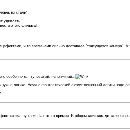
овек из стали".
ет удивлять.
ности этого фильма!
цэфектами, и то временами сильно доставала "трясущаяся камера". А та
его особенного....туповатый, нелогичный...
о нужна логика. Научно фантастический сюжет лишенный логики надо р
антастика, ну та же Гаттака в пример. В общем слишком детское кино 