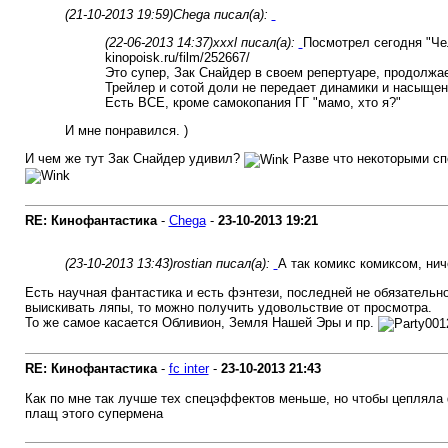
(21-10-2013 19:59)
Chega писал(а):
(22-06-2013 14:37)
xxxl писал(а):
Посмотрел сегодня "Чел
kinopoisk.ru/film/252667/
Это супер, Зак Снайдер в своем репертуаре, продолжа
Трейлер и сотой доли не передает динамики и насыщен
Есть ВСЕ, кроме самокопания ГГ "мамо, хто я?"
И мне понравился. )
И чем же тут Зак Снайдер удивил?
Разве что некоторыми спе
RE: Кинофантастика
-
Chega
-
23-10-2013
19:21
(23-10-2013 13:43)
rostian писал(а):
А так комикс комиксом, нич
Есть научная фантастика и есть фэнтези, последней не обязательн
выискивать ляпы, то можно получить удовольствие от просмотра.
То же самое касается Обливион, Земля Нашей Эры и пр.
RE: Кинофантастика
-
fc inter
-
23-10-2013
21:43
Как по мне так лучше тех спецэффектов меньше, но чтобы цепляла ф
плащ этого супермена