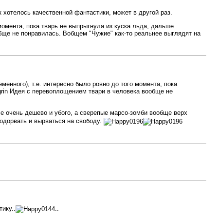
 хотелось качественной фантастики, может в другой раз.
омента, пока тварь не выпрыгнула из куска льда, дальше
ще не понравилась. Вобщем "Чужие" как-то реальнее выглядят на
нного), т.е. интересно было ровно до того момента, пока
Идея с перевоплощением твари в человека вообще не
е очень дешево и убого, а сверепые марсо-зомби вообще верх
подорвать и вырваться на свободу.
ику..
..