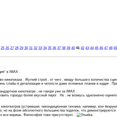
25
26
27
28
29
30
31
32
33
34
35
36
37
38
39
40
41
42
43
44
45
46
47
48
4
ия" в IMAX .
о кинопоказа . Жуткий строб , от чего , ввиду большого количества сце
чень слабы в детализации и четкости даже основных планов в кадре . Пр
андартном кинотеатре , не говоря уже за IMAX .
вить гораздо более вкусный пирог . Но , не возмусь однозначно оценить к
ы кинотеатров (устревшая, некондиционная техника, напимер, или безрук
о, но на фоне абсолютного большинства поделок, что демонстрируются в 
о все веришь. Философия тоже присутствует....