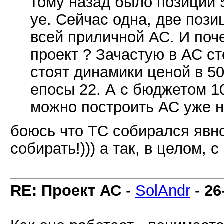
тому назад было позиций 
уе. Сейчас одна, две пози
всей приличной АС. И поч
проект ? Зачастую в АС ст
стоят динамики ценой в 5
епосы 22. А с бюджетом 1
можно построить АС уже н
боюсь что ТС собирался явно
собирать!))) а так, в целом, 
RE: Проект АС
-
SolAndr
-
26