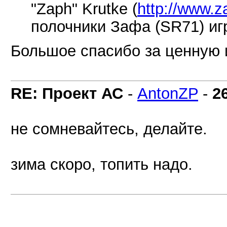
"Zaph" Krutke (
http://www.z
полочники Зафа (SR71) иг
Большое спасибо за ценную
RE: Проект АС
-
AntonZP
-
2
не сомневайтесь, делайте.
зима скоро, топить надо.