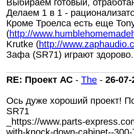
Выбираем готовый, отработа
Делаем 1 в 1 - рационализато
Кроме Троелса есть еще Ton
(
http://www.humblehomemadehif
Krutke (
http://www.zaphaudio.
Зафа (SR71) играют здорово.
RE: Проект АС
-
The
-
26-07-
Ось дуже хороший проект! П
SR71
_https://www.parts-express.co
with-knock-down-cabinet--300