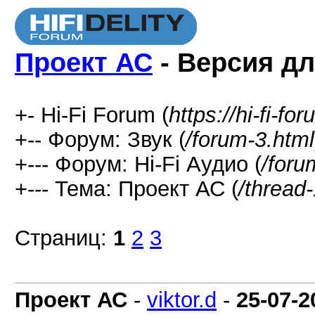
Проект АС
- Версия дл
+- Hi-Fi Forum (
https://hi-fi-fo
+-- Форум: Звук (
/forum-3.html
+--- Форум: Hi-Fi Аудио (
/foru
+--- Тема: Проект АС (
/thread
Страниц:
1
2
3
Проект АС
-
viktor.d
-
25-07-2