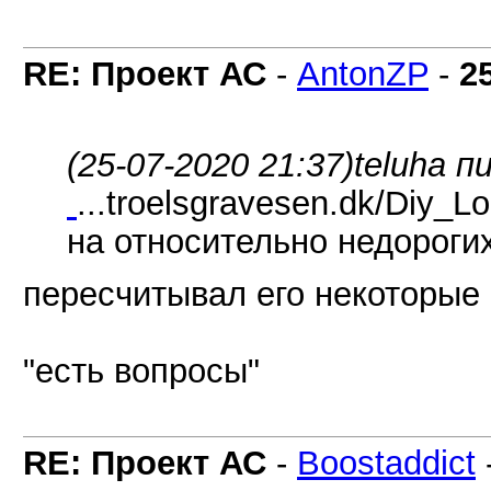
RE: Проект АС
-
AntonZP
-
2
(25-07-2020 21:37)
teluha п
...troelsgravesen.dk/Diy_L
на относительно недорогих
пересчитывал его некоторые 
"есть вопросы"
RE: Проект АС
-
Boostaddict