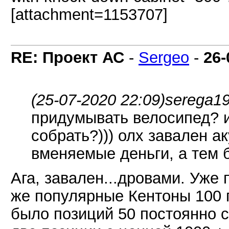
[attachment=1153707]
RE: Проект АС
-
Sergeo
-
26-
(25-07-2020 22:09)
serega1
придумывать велосипед? и
собрать?))) олх завален а
вменяемые деньги, а тем 
Ага, завален...дровами. Уже
же популярные Кентоны 100 п
было позиций 50 постоянно с