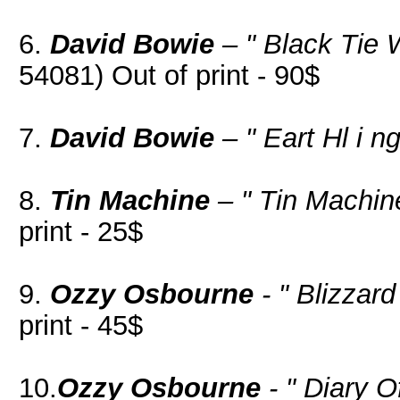
6.
David Bowie
– " Black Tie 
54081) Out of print - 90$
7.
David Bowie
– " Eart Hl i ng
8.
Tin Machine
– " Tin Machin
print - 25$
9.
Ozzy Osbourne
- " Blizzard
print - 45$
10.
Ozzy Osbourne
- " Diary 