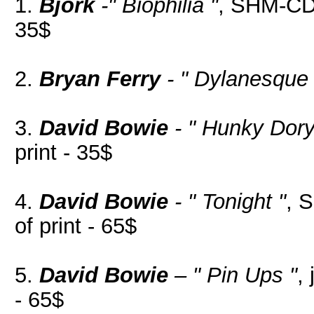
1.
Bjork
-" Biophilia "
, SHM-CD,
35$
2.
Bryan Ferry
- " Dylanesque 
3.
David Bowie
- " Hunky Dory
print - 35$
4.
David Bowie
- " Tonight "
, 
of print - 65$
5.
David Bowie
– " Pin Ups "
,
- 65$