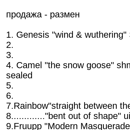
продажа - размен
1. Genesis "wind & wuthering
2.
3.
4. Camel "the snow goose" sh
sealed
5.
6.
7.Rainbow"straight between th
8............."bent out of shape"
9.Fruupp "Modern Masquerad