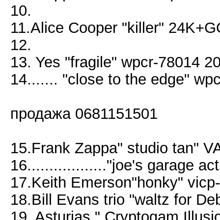
10.
11.Alice Cooper "killer" 24K+
12.
13. Yes "fragile" wpcr-78014 2
14....... "close to the edge" w
продажа 0681151501
15.Frank Zappa" studio tan" 
16.................."joe's garage
17.Keith Emerson"honky" vicp
18.Bill Evans trio "waltz for D
19. Asturias " Cryptogam Illus