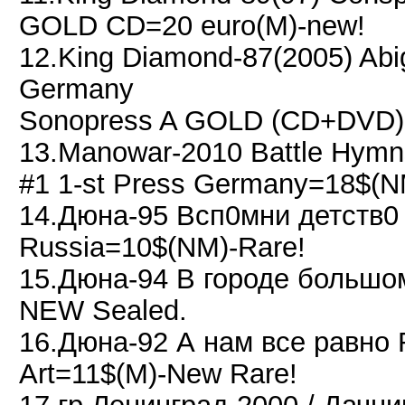
GOLD CD=20 euro(M)-new!
12.King Diamond-87(2005) Abig
Germany
Sonopress A GOLD (CD+DVD)=
13.Manowar-2010 Battle Hym
#1 1-st Press Germany=18$(NM
14.Дюна-95 Всп0мни детств
Russia=10$(NM)-Rare!
15.Дюна-94 В городе больш
NEW Sealed.
16.Дюна-92 А нам все равно
Art=11$(M)-New Rare!