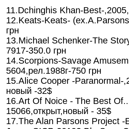
11.Dchinghis Khan-Best-,2005,
12.Keats-Keats- (ex.A.Parso
грн
13.Michael Schenker-The Stor
7917-350.0 грн
14.Scorpions-Savage Amusem
5604,рел.1988г-750 грн
15.Alice Cooper -Paranormal
новый -32$
16.Art Of Noice - The Best O
15066,открыт,новый - 35$
17.The Alan Parsons Project -