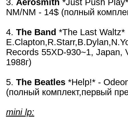
3.
Aerosmith
*Just Push Play
NM/NM - 14$ (полный комплек
4.
The Band
*The Last Waltz*
E.Clapton,R.Starr,B.Dylan,N.Y
Records ‎55XD-930~1, Japan, 
1988г)
5.
The Beatles
*Help!* - Odeo
(полный комплект,первый пре
mini lp: