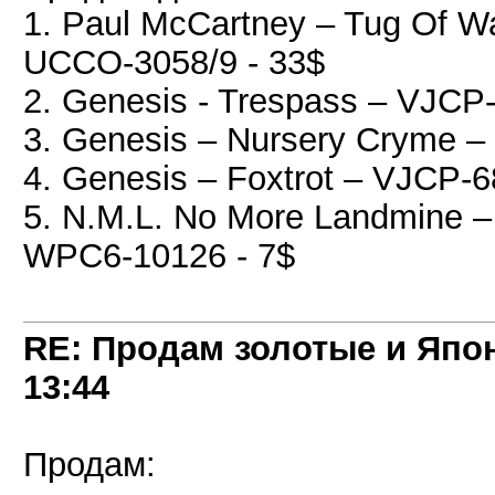
1. Paul McCartney ‎– Tug Of W
UCCO-3058/9 - 33$
2. Genesis - Trespass – VJCP
3. Genesis – Nursery Cryme –
4. Genesis ‎– Foxtrot – VJCP-
5. N.M.L. No More Landmine ‎
WPC6-10126 - 7$
RE: Продам золотые и Япо
13:44
Продам: