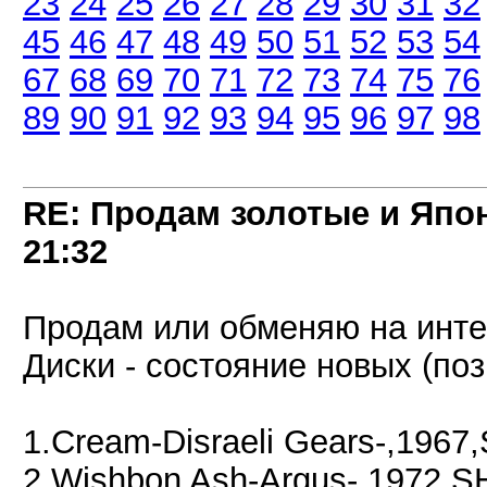
23
24
25
26
27
28
29
30
31
32
45
46
47
48
49
50
51
52
53
54
67
68
69
70
71
72
73
74
75
76
89
90
91
92
93
94
95
96
97
98
RE: Продам золотые и Япо
21:32
Продам или обменяю на инт
Диски - состояние новых (поз.
1.Cream-Disraeli Gears-,19
2.Wishbon Ash-Argus-,1972,