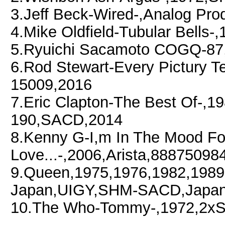
3.Jeff Beck-Wired-,Analog 
4.Mike Oldfield-Tubular Bell
5.Ryuichi Sacamoto COGQ-8
6.Rod Stewart-Every Pictury 
15009,2016
7.Eric Clapton-The Best Of-,19
190,SACD,2014
8.Kenny G-I,m In The Mood Fo
Love...-,2006,Arista,8887509
9.Queen,1975,1976,1982,1989
Japan,UIGY,SHM-SACD,Japan,
10.The Who-Tommy-,1972,2xS