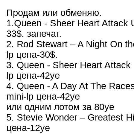
Продам или обменяю.
1.Queen - Sheer Heart Attack
33$. запечат.
2. Rod Stewart – A Night On
lp цена-30$.
3. Queen - Sheer Heart Attac
lp цена-42уе
4. Queen - A Day At The Rac
mini-lp цена-42уе
или одним лотом за 80уе
5. Stevie Wonder ‎– Greatest 
цена-12уе