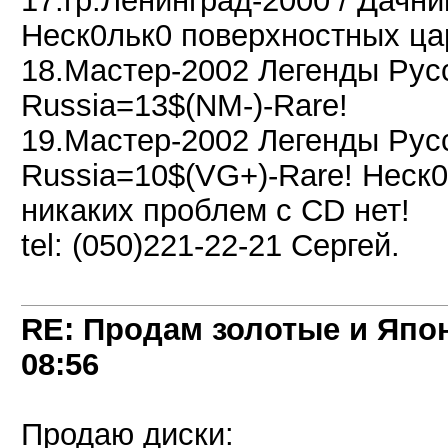
17.гр.Ленинград-2000 / Дачн
Неск0льк0 поверхностных ца
18.Мастер-2002 Легенды Рус
Russia=13$(NM-)-Rare!
19.Мастер-2002 Легенды Рус
Russia=10$(VG+)-Rare! Неск
никаких проблем с CD нет!
tel: (050)221-22-21 Сергей.
RE: Продам золотые и Япо
08:56
Продаю диски: