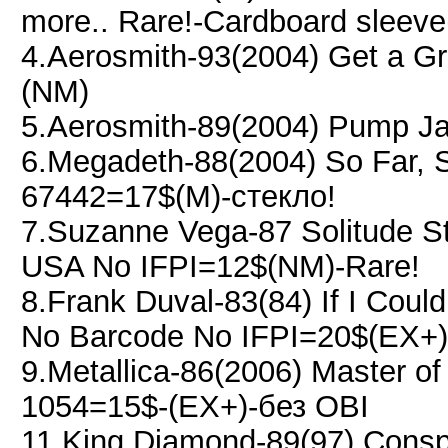
more.. Rare!-Cardboard sleeve
4.Aerosmith-93(2004) Get a G
(NM)
5.Aerosmith-89(2004) Pump J
6.Megadeth-88(2004) So Far, 
67442=17$(M)-стекло!
7.Suzanne Vega-87 Solitude St
USA No IFPI=12$(NM)-Rare!
8.Frank Duval-83(84) If I Cou
No Barcode No IFPI=20$(EX+)
9.Metallica-86(2006) Master o
1054=15$-(EX+)-без OBI
11.King Diamond-89(97) Cons