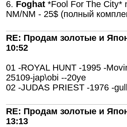
6.
Foghat
*Fool For The City* 
NM/NM - 25$ (полный комплек
RE: Продам золотые и Япо
10:52
01 -ROYAL HUNT -1995 -Moving
25109-jap\obi --20уе
02 -JUDAS PRIEST -1976 -gull
RE: Продам золотые и Япо
13:13