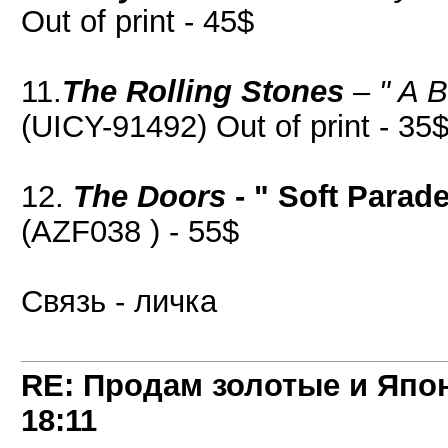
Out of print - 45$
11.
The Rolling Stones
– " A B
(UICY-91492) Out of print - 35
12.
The Doors
- " Soft Parade
(AZF038 ) - 55$
Связь - личка
RE: Продам золотые и Япо
18:11