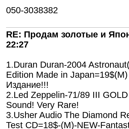
050-3038382
RE: Продам золотые и Япо
22:27
1.Duran Duran-2004 Astronaut
Edition Made in Japan=19$(M
Издание!!!
2.Led Zeppelin-71/89 III GO
Sound! Very Rare!
3.Usher Audio The Diamond 
Test CD=18$-(M)-NEW-Fantasti