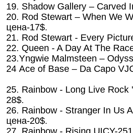
19. Shadow Gallery ‎– Carved 
20. Rod Stewart – When We 
цена-17$.
21. Rod Stewart - Every Pictur
22. Queen - A Day At The Ra
23.Yngwie Malmsteen – Odys
24 Ace of Base – Da Capo VJ
25. Rainbow - Long Live Rock 
28$.
26. Rainbow - Stranger In Us
цена-20$.
27. Rainbow - Rising UICY-2