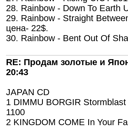
28. Rainbow - Down To Earth
29. Rainbow - Straight Betw
цена- 22$.
30. Rainbow - Bent Out Of S
RE: Продам золотые и Япо
20:43
JAPAN CD
1 DIMMU BORGIR Stormblast
1100
2 KINGDOM COME In Your Fac