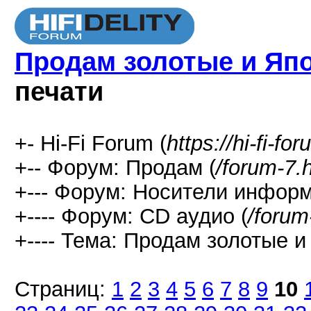
Продам золотые и Яп
печати
+- Hi-Fi Forum (
https://hi-fi-fo
+-- Форум: Продам (
/forum-7.
+--- Форум: Носители информ
+---- Форум: СD аудио (
/forum
+---- Тема: Продам золотые и
Страниц:
1
2
3
4
5
6
7
8
9
10