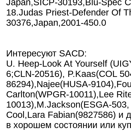
Japan,SICP-30193,Blu-Spec C
18.Judas Priest-Defender Of T
30376,Japan,2001-450.0
Интересуют SACD:
U. Heep-Look At Yourself (UI
6;CLN-20516), P.Kaas(COL 504
86294),Najee(HUSA-9104),Fou
Carlton(WPGR-10011),Lee Ri
10013),M.Jackson(ESGA-503, 
Cool,Lara Fabian(9827586) и д
в хорошем состоянии или ку