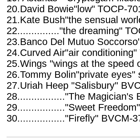
20.David Bowie"low" TOCP-70
21.Kate Bush"the sensual worl
22..............."the dreaming"
23.Banco Del Mutuo Soccors
24.Curved Air"air conditionin
25.Wings "wings at the speed 
26.Tommy Bolin"private eyes" 
27.Uriah Heep "Salisbury" B
28................."The Magicia
29................."Sweet Free
30................."Firefly" BVCM