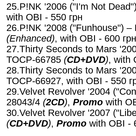
25.P!NK '2006 ("I'm Not Dead
with OBI - 550 грн
26.P!NK '2008 ("Funhouse") 
(Enhanced)
, with OBI - 600 гр
27.Thirty Seconds to Mars '2005
TOCP-66785
(
CD+DVD
)
, with
28.Thirty Seconds to Mars '2009
TOCP-66927, with OBI - 550 г
29.Velvet Revolver '2004 ("Co
28043/4
(
2CD
)
,
Promo
with OB
30.Velvet Revolver '2007 ("Li
(
CD+DVD
)
,
Promo
with OBI - 