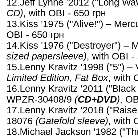
12.Jeff Lynne '2012 ("Long W
CD)
, with OBI - 650 грн
13.Kiss '1975 ("Alive!") – Mer
OBI - 650 грн
14.Kiss '1976 ("Destroyer") 
sized papersleeve)
, with OBI -
15.Lenny Kravitz '1998 ("5") 
Limited Edition, Fat Box
, with 
16.Lenny Kravitz '2011 ("Blac
WPZR-30408/9
(
CD+DVD
)
, OB
17.Lenny Kravitz '2018 ("Rais
18076
(Gatefold sleeve)
, with 
18.Michael Jackson '1982 ("Thr