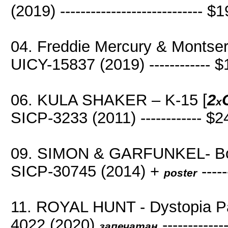
(2019) ---------------------------- $
04. Freddie Mercury & Montser
UICY-15837 (2019) ------------ 
06. KULA SHAKER – K-15 [
2
x
SICP-3233 (2011) ------------ $2
09. SIMON & GARFUNKEL- Boo
SICP-30745 (2014) +
----
poster
11. ROYAL HUNT - Dystopia Pa
4022 (2020)
-----------
запечатан