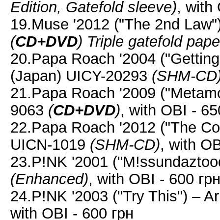
Edition, Gatefold sleeve)
, with
19.Muse '2012 ("The 2nd Law
(
CD+DVD
)
Triple gatefold pap
20.Papa Roach '2004 ("Getting
(Japan) UICY-20293
(SHM-CD
21.Papa Roach '2009 ("Metamo
9063
(
CD+DVD
)
, with OBI - 65
22.Papa Roach '2012 ("The Co
UICN-1019
(SHM-CD)
, with OB
23.P!NK '2001 ("M!ssundaztoo
(Enhanced)
, with OBI - 600 гр
24.P!NK '2003 ("Try This") – 
with OBI - 600 грн