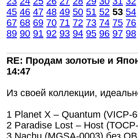
23
24
25
26
27
28
29
30
31
32
45
46
47
48
49
50
51
52
53
54
67
68
69
70
71
72
73
74
75
76
89
90
91
92
93
94
95
96
97
98
RE: Продам золотые и Япо
14:47
Из своей коллекции, идеальн
1 Planet X ‎– Quantum (VICP-
2 Paradise Lost ‎– Host (TOCP
3 Nachu (MGSA-0003) без OB