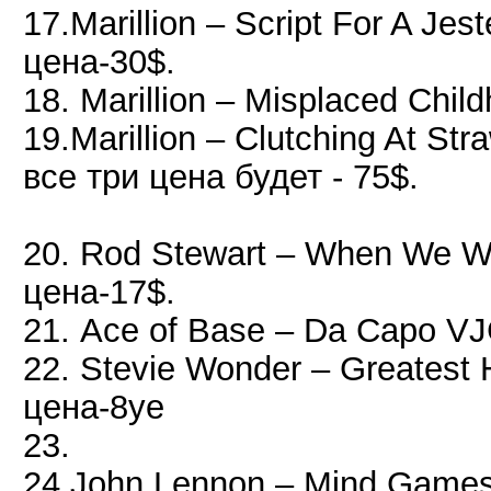
17.Marillion – Script For A Jes
цена-30$.
18. Marillion – Misplaced Chi
19.Marillion – Clutching At S
все три цена будет - 75$.
20. Rod Stewart – When We 
цена-17$.
21. Ace of Base – Da Capo V
22. Stevie Wonder ‎– Greatest
цена-8уе
23.
24 John Lennon – Mind Games