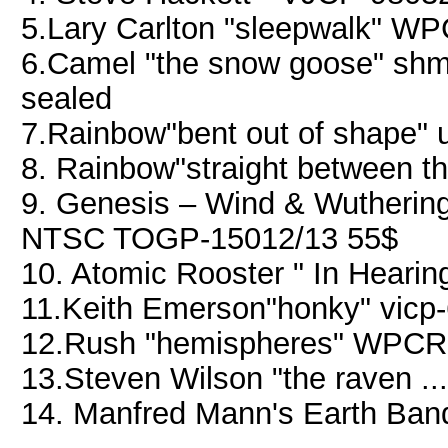
5.Lary Carlton "sleepwalk" 
6.Camel "the snow goose" shm
sealed
7.Rainbow"bent out of shape" 
8. Rainbow"straight between t
9. Genesis ‎– Wind & Wutheri
NTSC TOGP-15012/13 55$
10. Atomic Rooster ‎" In Heari
11.Keith Emerson"honky" vicp
12.Rush "hemispheres" WPCR
13.Steven Wilson "the raven ..
14. Manfred Mann's Earth Band