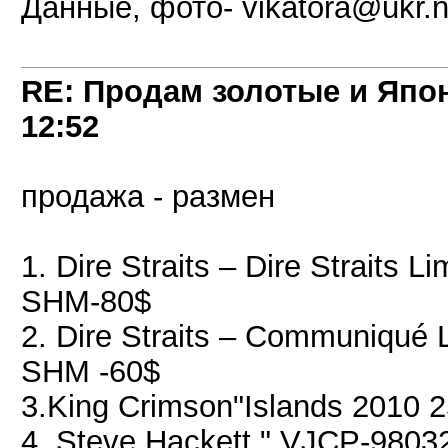
Данные, фото- vikatora@ukr.n
RE: Продам золотые и Япо
12:52
продажа - размен
1. Dire Straits ‎– Dire Straits 
SHM-80$
2. Dire Straits ‎– Communiqué 
SHM -60$
3.King Crimson"Islands 2010 
4. Steve Hackett " VJCP-9803