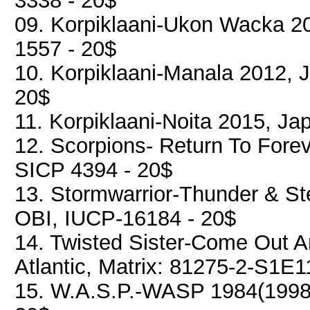
3338 - 20$
09. Korpiklaani-Ukon Wacka 20
1557 - 20$
10. Korpiklaani-Manala 2012, 
20$
11. Korpiklaani-Noita 2015, Ja
12. Scorpions- Return To Fore
SICP 4394 - 20$
13. Stormwarrior-Thunder & Ste
OBI, IUCP-16184 - 20$
14. Twisted Sister-Come Out 
Atlantic, Matrix: 81275-2-S1E1
15. W.A.S.P.-WASP 1984(1998)