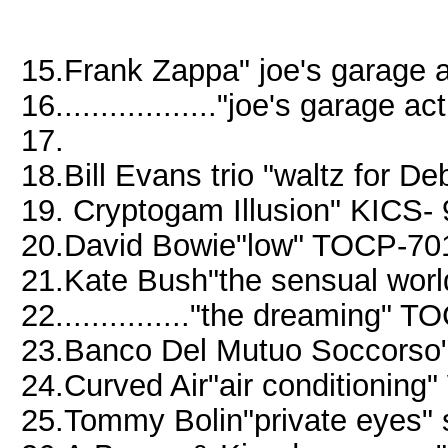
15.Frank Zappa" joe's garage
16.................."joe's garage
17.
18.Bill Evans trio "waltz for D
19. Cryptogam Illusion" KICS-
20.David Bowie"low" TOCP-70
21.Kate Bush"the sensual worl
22..............."the dreaming"
23.Banco Del Mutuo Soccors
24.Curved Air"air conditionin
25.Tommy Bolin"private eyes" 