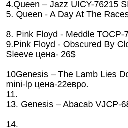
4.Queen – Jazz UICY-76215 S
5. Queen - A Day At The Rac
8. Pink Floyd - Meddle TOCP-
9.Pink Floyd - Obscured By 
Sleeve цена- 26$
10Genesis ‎– The Lamb Lies 
mini-lp цена-22евро.
11.
13. Genesis – Abacab VJCP-68
14.