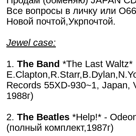
Продам (обменяю) JAPAN CD.
Все вопросы в личку или О6
Новой почтой,Укрпочтой.
Jewel case:
1.
The Band
*The Last Waltz*
E.Clapton,R.Starr,B.Dylan,N.Y
Records ‎55XD-930~1, Japan, 
1988г)
2.
The Beatles
*Help!* - Odeo
(полный комплект,1987г)