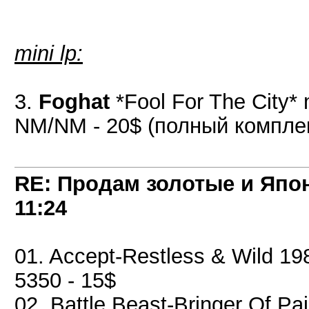
mini lp:
3.
Foghat
*Fool For The City* 
NM/NM - 20$ (полный комплек
RE: Продам золотые и Япо
11:24
01. Accept-Restless & Wild 19
5350 - 15$
02. Battle Beast-Bringer Of P