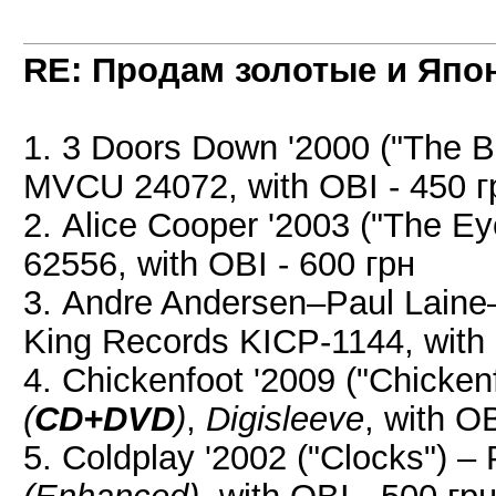
RE: Продам золотые и Япо
1. 3 Doors Down '2000 ("The Be
MVCU 24072, with OBI - 450 г
2. Alice Cooper '2003 ("The Ey
62556, with OBI - 600 грн
3. Andre Andersen–Paul Laine
King Records KICP-1144, with 
4. Chickenfoot '2009 ("Chicke
(
CD+DVD
)
,
Digisleeve
, with O
5. Coldplay '2002 ("Clocks") 