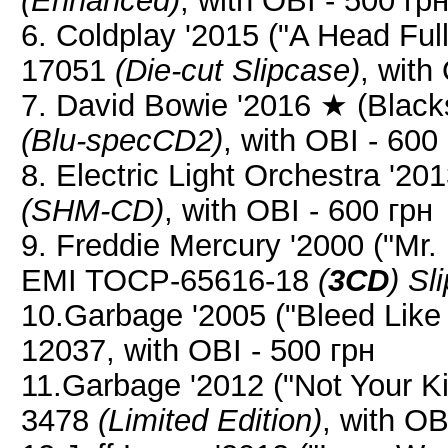
(Enhanced)
, with OBI - 500 гр
6. Coldplay '2015 ("A Head F
17051
(Die-cut Slipcase)
, with
7. David Bowie '2016 ★ (Blac
(Blu-specCD2)
, with OBI - 600
8. Electric Light Orchestra '2
(SHM-CD)
, with OBI - 600 грн
9. Freddie Mercury '2000 ("M
EMI TOCP-65616-18
(
3CD
)
Sl
10.Garbage '2005 ("Bleed Lik
12037, with OBI - 500 грн
11.Garbage '2012 ("Not Your K
3478
(Limited Edition)
, with OB