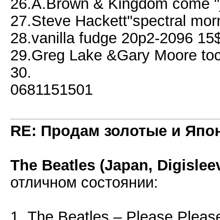
26.A.Brown & Kingdom come "
27.Steve Hackett"spectral mor
28.vanilla fudge 20p2-2096 15
29.Greg Lake &Gary Moore to
30.
0681151501
RE: Продам золотые и Япо
The Beatles (Japan, Digisleev
отличном состоянии:
1. The Beatles – Please Plea