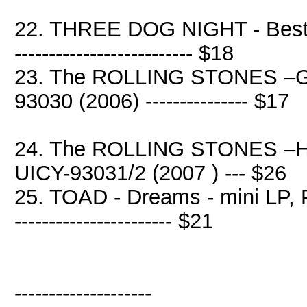
22. THREE DOG NIGHT - Best O
-------------------------- $18
23. The ROLLING STONES –Get
93030 (2006) --------------- $17
24. The ROLLING STONES –H
UICY-93031/2 (2007 ) --- $26
25. TOAD - Dreams - mini LP, POC
----------------------- $21
--------------------