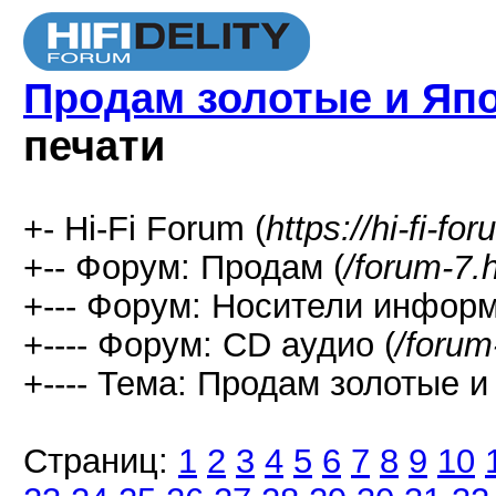
Продам золотые и Яп
печати
+- Hi-Fi Forum (
https://hi-fi-fo
+-- Форум: Продам (
/forum-7.
+--- Форум: Носители информ
+---- Форум: СD аудио (
/forum
+---- Тема: Продам золотые и
Страниц:
1
2
3
4
5
6
7
8
9
10