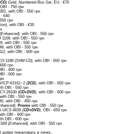
4CD
)
Gold, Numbered Box-Set
, EU - €70
 OBI - 750 грн
301, with OBI - 550 грн
 - €40
 550 грн
ion)
, with OBI - €30
рн
(Enhanced)
, with OBI - 550 грн
1109, with OBI - 550 грн
8, with OBI - 550 грн
49, with OBI - 550 грн
12, with OBI - 500 грн
ICO-1198
(SHM-CD)
, with OBI - 650 грн
 600 грн
BI - 600 грн
BI - 600 грн
грн
r VICP-63161~2
(
2CD
)
, with OBI - 650 грн
th OBI - 550 грн
RRCY-29100
(
CD+DVD
)
, with OBI - 600 грн
with OBI - 550 грн
, with OBI - 450 грн
nhanced)
,
Promo
with OBI - 550 грн
ope UICS-9035
(
CD+DVD
)
, OBI - 650 грн
ith OBI - 600 грн
ith OBI - 600 грн
21569
(Enhanced)
, with OBI - 550 грн
) добро пожаловать в личку..