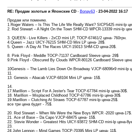
RE: Продам золотые и Японские CD
-
Bonay63
-
23-04-2022
16:17
Продам или поменяю.
1.Roger Waters – Is This The Life We Really Want? SICP5425 mini-lp це
2. Rod Stewart – A Night On the Town SHM-CD WPCR-13339 mini-lp цен
3. QUEEN - Live Killers - 2xCD mini LP, TOCP-67461/2 цена- 760грн.
4.Queen – Jazz UICY-76215 SHM-CD Mini LP цена- 28$.
5. Queen - A Day At The Races UICY-15013 SHM-CD цена-20$.
8. Pink Floyd - Meddle TOCP-71137 Cardboard Sleeve цена- 29$
9.Pink Floyd - Obscured By Clouds WPCR-80126 Cardboard Sleeve цена
10Genesis ‎– The Lamb Lies Down On Broadway VJCP-68096•9 mini-lp ц
11.
13. Genesis – Abacab VJCP-68104 Mini LP цена- 15$.
14.
17.Marillion – Script For A Jester's Tear TOCP-67784 mini-lp цена-30$.
18. Marillion – Misplaced Childhood TOCP-67786 mini-lp цена-30$.
19.Marillion – Clutching At Straws TOCP-67787 mini-lp цена-25$.
все три цена будет - 75$.
20. Rod Stewart – When We Were the New Boys WPCR -2020 цена-17$.
21. Ace of Base – Da Capo VJCP-68475 цена- 15$.
22. Stevie Wonder ‎– Greatest Hits UICY-93872 SHM-CD mini-lp цена-8у
23.
24 John Lennon – Mind Games TOCP-70395 Mini LP цена- 11$.