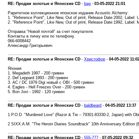
RE: Продам золотые и Японские CD
-
bag
-
03-05-2022
21:01
Раритетное коллекционное японское издание Acoustic Alchemy:
1. "Reference Point", Like New, Out of print, Release Date:2002, Label
2. "Reference Point", Like New, Out of print, Release Date:1992, Lab
Отправка "Новой почтой" за счет покупателя.
Контакты в личку или по телефону.
066-6008442
Александр Григорьевич
RE: Продам золотые и Японские CD
-
Христофор
-
04-05-2022
11:0
Япония
1. Megadeth 1997 - 200 гривен
2. Def Leppard 1993 - 200 гривен
3. AC / DC 1979 Digi новый с OBI - 500 гривен
4. Eagles - Hell Freezes Over - 200 гривен
5. Bon Jovi - 1992 - 120 гривен
RE: Продам золотые и Японские CD
-
baldbeard
-
04-05-2022
13:37
1 P.O.D. "Murdered Love" (Razor & Tie – 79301-83330-2, Japan) with Obi
2 SIXX:A.M. "The Heroin Diaries Soundtrack" 10th Anniversary Edition
RE: Продам золотые и Японские CD
-
555-777
-
07-05-2022
09:32