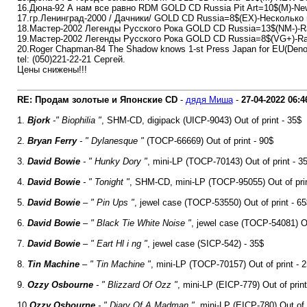
16.Дюна-92 А нам все равно RDM GOLD CD Russia Pit Art=10$(M)-Ne
17.гр.Ленинград-2000 / Дачники/ GOLD CD Russia=8$(EX)-Нескoлькo 
18.Мастер-2002 Легенды Русского Рока GOLD CD Russia=13$(NM-)-R
19.Мастер-2002 Легенды Русского Рока GOLD CD Russia=8$(VG+)-Rar
20.Roger Chapman-84 The Shadow knows 1-st Press Japan for EU(Deno
tel: (050)221-22-21 Сергей.
Цены снижены!!!
RE: Продам золотые и Японские CD
-
дядя Миша
-
27-04-2022
06:4
1.
Bjork
-" Biophilia "
, SHM-CD, digipack (UICP-9043) Out of print - 35$
2.
Bryan Ferry
- " Dylanesque "
(TOCP-66669) Out of print - 90$
3.
David Bowie
- " Hunky Dory "
, mini-LP (TOCP-70143) Out of print - 3
4.
David Bowie
- " Tonight "
, SHM-CD, mini-LP (TOCP-95055) Out of prin
5.
David Bowie
– " Pin Ups "
, jewel case (TOCP-53550) Out of print - 65
6.
David Bowie
– " Black Tie White Noise "
, jewel case (TOCP-54081) Ou
7.
David Bowie
– " Eart Hl i ng "
, jewel case (SICP-542) - 35$
8.
Tin Machine
– " Tin Machine "
, mini-LP (TOCP-70157) Out of print - 
9.
Ozzy Osbourne
- " Blizzard Of Ozz "
, mini-LP (EICP-779) Out of print
10.
Ozzy Osbourne
- " Diary Of A Madman "
, mini-LP (EICP-780) Out of 