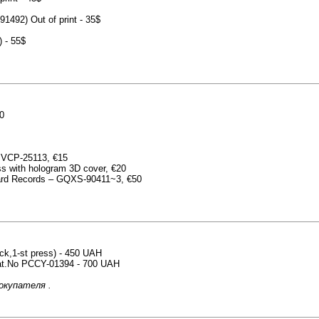
1492) Out of print - 35$
 - 55$
0
 BVCP-25113, €15
ss with hologram 3D cover, €20
Ward Records – GQXS-90411~3, €50
ck,1-st press) - 450 UAH
Cat.No PCCY-01394 - 700 UAH
окупателя .