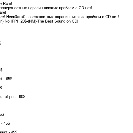
w Rare!
поверхностных царапин-никаких проблем с CD нет!
are!
e! Неск0льк0 поверхностных царапин-никаких проблем с CD нет!
n) No IFPI=20$-(NM)-The Best Sound on CD!
6
5$
t - 65$
$
t of print -90$
25$
 - 45$
print - 45$