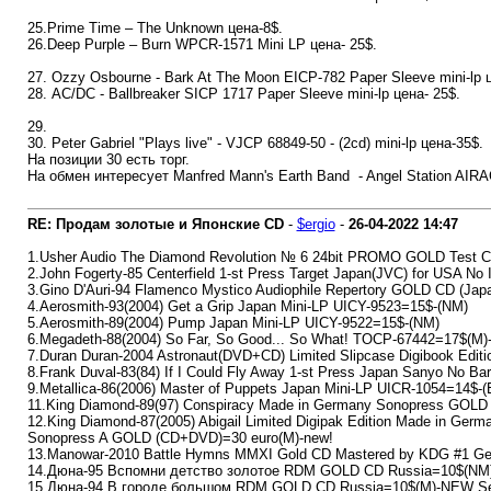
25.Prime Time – The Unknown цена-8$.
26.Deep Purple – Burn WPCR-1571 Mini LP цена- 25$.
27. Ozzy Osbourne - Bark At The Moon EICP-782 Paper Sleeve mini-lp ц
28. AC/DC - Ballbreaker SICP 1717 Paper Sleeve mini-lp цена- 25$.
29.
30. Peter Gabriel "Plays live" - VJCP 68849-50 - (2cd) mini-lp цена-35$.
На позиции 30 есть торг.
На обмен интересует Manfred Mann's Earth Band ‎ - Angel Station AIR
RE: Продам золотые и Японские CD
-
$ergio
-
26-04-2022
14:47
1.Usher Audio The Diamond Revolution № 6 24bit PROMO GOLD Test CD=
2.John Fogerty-85 Centerfield 1-st Press Target Japan(JVC) for USA No
3.Gino D'Auri-94 Flamenco Mystico Audiophile Repertory GOLD CD (Ja
4.Aerosmith-93(2004) Get a Grip Japan Mini-LP UICY-9523=15$-(NM)
5.Aerosmith-89(2004) Pump Japan Mini-LP UICY-9522=15$-(NM)
6.Megadeth-88(2004) So Far, So Good... So What! TOCP-67442=17$(M)
7.Duran Duran-2004 Astronaut(DVD+CD) Limited Slipcase Digibook Edit
8.Frank Duval-83(84) If I Could Fly Away 1-st Press Japan Sanyo No 
9.Metallica-86(2006) Master of Puppets Japan Mini-LP UICR-1054=14$-
11.King Diamond-89(97) Conspiracy Made in Germany Sonopress GOLD
12.King Diamond-87(2005) Abigail Limited Digipak Edition Made in Germ
Sonopress A GOLD (CD+DVD)=30 euro(M)-new!
13.Manowar-2010 Battle Hymns MMXI Gold CD Mastered by KDG #1 Ge
14.Дюна-95 Вспомни детство золотое RDM GOLD CD Russia=10$(NM)
15.Дюна-94 В городе большом RDM GOLD CD Russia=10$(M)-NEW Se