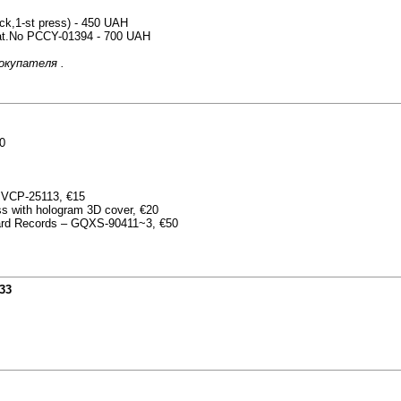
ck,1-st press) - 450 UAH
Cat.No PCCY-01394 - 700 UAH
окупателя .
0
 BVCP-25113, €15
ss with hologram 3D cover, €20
Ward Records – GQXS-90411~3, €50
:33