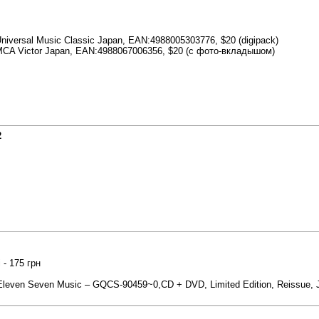
: Universal Music Classic Japan, EAN:4988005303776, $20 (digipack)
el: MCA Victor Japan, EAN:4988067006356, $20 (c фото-вкладышом)
2
 - 175 грн
 (Eleven Seven Music – GQCS-90459~0,CD + DVD, Limited Edition, Reissue, J