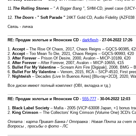
11.
The Rolling Stones
– " A Bigger Bang "
, SHM-CD, jewel case (UICY-9
12.
The Doors
- " Soft Parade "
24KT Gold CD, Audio Fidelity (AZF038 )
Связь - личка
RE: Продам золотые и Японские CD
-
darkflesh
-
27-04-2022
17:26
1.
Accept
‎– The Rise Of Chaos, 2017, Chaos Reigns – GQCS-90385, €2
2.
Accept
– Too Mean To Die, 2021, Chaos Reigns – GQCS-90993, €20
3.
After Forever
‎– Prison Of Desire, 2000, Avalon ‎– MICP-10189, €20
4.
After Forever
‎– After Forever, 2007, Avalon ‎– MICP-10655, €15
5.
Bullet For My Valentine
‎– Scream Aim Fire [Digipak], 2008, BMG ‎–
6.
Bullet For My Valentine
‎– Venom, 2015, RCA ‎– SICP-4510, First pre
7.
Nightwish
– Decades (Live In Buenos Aires) [Blu-ray+2CD], 2020, 
Все диски имеют полный комплект (OBI, вкладка и тд.)
RE: Продам золотые и Японские CD
-
555-777
-
30-04-2022
12:03
1.
Black Label Society
‎– Mafia - 2005 (VICP-63008 Japan, +1 bonus tra
2.
King Crimson
‎– The Collectors' King Crimson (Volume One) 3CD's 
Оплата : карта Приват Банка / Отправка : Новая Почта за счет п
Вопросы , просьбы о фото - ЛС