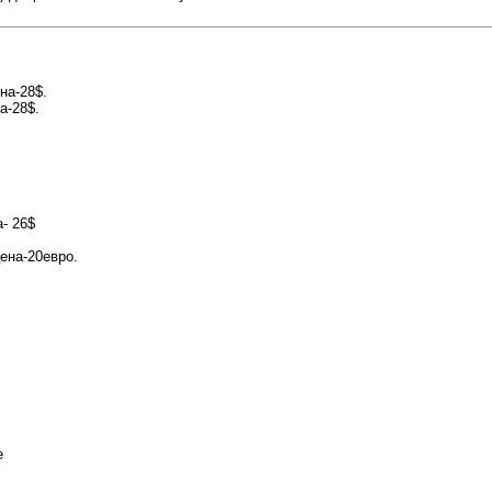
на-28$.
а-28$.
- 26$
ена-20евро.
е