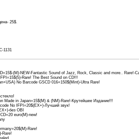
ена- 25$.
AC-1131
15$-(M)-NEW-Fantastic Sound of Jazz, Rock, Classic and more.. Rare!-Car
 IFPI=15$(5)-Rare! The Best Sound on CD!!!
pan+USA) No Barcode GSCD 016=150$(Mint)-Ultra Rare!
-стекло!
ion Made in Japan=15$(M) & (NM)-Rare!-Крутейшее Издание!!!
Barcode No IFPI=20$(EX+)-Лучший звук!
(EX+)-без OBI
 CD=20 euro(M)-new!
any
rmany=20$(M)-Rare!
-Rare!
aled.