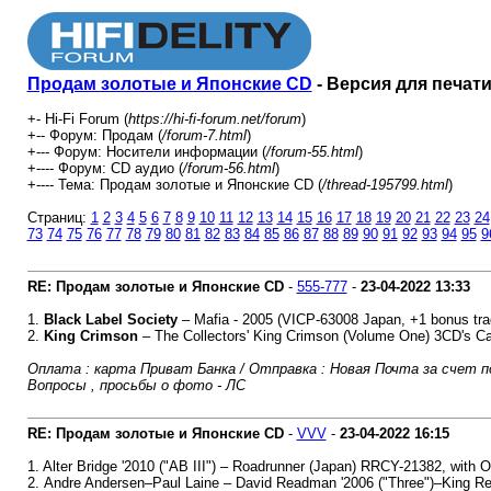
Продам золотые и Японские CD
- Версия для печат
+- Hi-Fi Forum (
https://hi-fi-forum.net/forum
)
+-- Форум: Продам (
/forum-7.html
)
+--- Форум: Носители информации (
/forum-55.html
)
+---- Форум: СD аудио (
/forum-56.html
)
+---- Тема: Продам золотые и Японские CD (
/thread-195799.html
)
Страниц:
1
2
3
4
5
6
7
8
9
10
11
12
13
14
15
16
17
18
19
20
21
22
23
24
73
74
75
76
77
78
79
80
81
82
83
84
85
86
87
88
89
90
91
92
93
94
95
9
RE: Продам золотые и Японские CD
-
555-777
-
23-04-2022
13:33
1.
Black Label Society
‎– Mafia - 2005 (VICP-63008 Japan, +1 bonus tra
2.
King Crimson
‎– The Collectors' King Crimson (Volume One) 3CD's 
Оплата : карта Приват Банка / Отправка : Новая Почта за счет п
Вопросы , просьбы о фото - ЛС
RE: Продам золотые и Японские CD
-
VVV
-
23-04-2022
16:15
1. Alter Bridge '2010 ("AB III") – Roadrunner (Japan) RRCY-21382, with O
2. Andre Andersen–Paul Laine – David Readman '2006 ("Three")–King Re