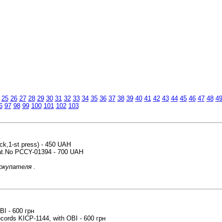
и
25
26
27
28
29
30
31
32
33
34
35
36
37
38
39
40
41
42
43
44
45
46
47
48
4
6
97
98
99
100
101
102
103
ck,1-st press) - 450 UAH
Cat.No PCCY-01394 - 700 UAH
окупателя .
BI - 600 грн
cords KICP-1144, with OBI - 600 грн