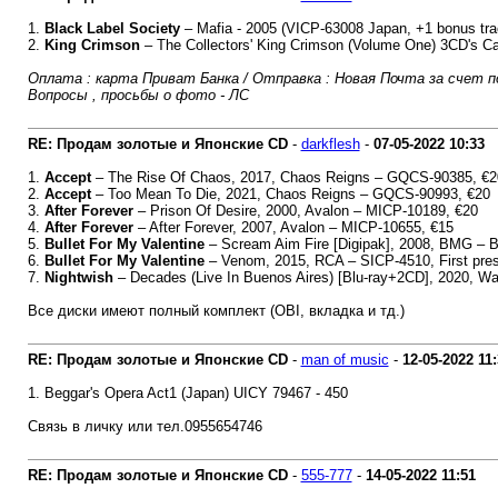
1.
Black Label Society
‎– Mafia - 2005 (VICP-63008 Japan, +1 bonus tra
2.
King Crimson
‎– The Collectors' King Crimson (Volume One) 3CD's 
Оплата : карта Приват Банка / Отправка : Новая Почта за счет п
Вопросы , просьбы о фото - ЛС
RE: Продам золотые и Японские CD
-
darkflesh
-
07-05-2022
10:33
1.
Accept
‎– The Rise Of Chaos, 2017, Chaos Reigns – GQCS-90385, €2
2.
Accept
– Too Mean To Die, 2021, Chaos Reigns – GQCS-90993, €20
3.
After Forever
‎– Prison Of Desire, 2000, Avalon ‎– MICP-10189, €20
4.
After Forever
‎– After Forever, 2007, Avalon ‎– MICP-10655, €15
5.
Bullet For My Valentine
‎– Scream Aim Fire [Digipak], 2008, BMG ‎–
6.
Bullet For My Valentine
‎– Venom, 2015, RCA ‎– SICP-4510, First pre
7.
Nightwish
– Decades (Live In Buenos Aires) [Blu-ray+2CD], 2020, 
Все диски имеют полный комплект (OBI, вкладка и тд.)
RE: Продам золотые и Японские CD
-
man of music
-
12-05-2022
11
1. Beggar's Opera Act1 (Japan) UICY 79467 - 450
Связь в личку или тел.0955654746
RE: Продам золотые и Японские CD
-
555-777
-
14-05-2022
11:51