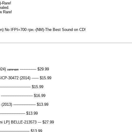
-Rare!
aled.
w Rare!
n) No IFPI=700 грн.-(NM)-The Best Sound on CD!
024)
-------------- $29.99
запечат
CP-30472 (2014) ------ $15.99
 -------------------------- $15.99
-------------------- $16.99
) ------------------- $13.99
----------------------- $13.99
ni LP] BELLE-213573 --- $27.99
------------------ $13.99