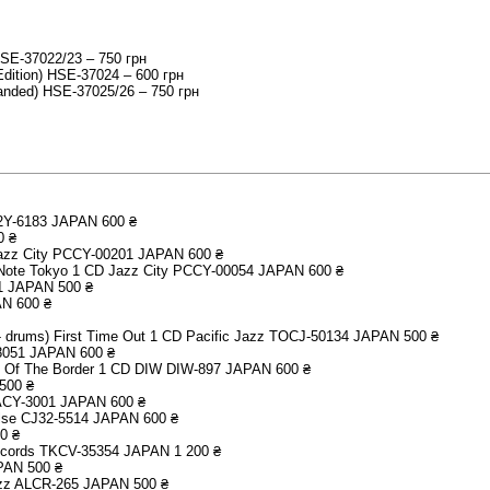
HSE-37022/23 – 750 грн
dition) HSE-37024 – 600 грн
anded) HSE-37025/26 – 750 грн
32Y-6183 JAPAN 600 ₴
0 ₴
 Jazz City PCCY-00201 JAPAN 600 ₴
ue Note Tokyo 1 CD Jazz City PCCY-00054 JAPAN 600 ₴
1 JAPAN 500 ₴
AN 600 ₴
e - drums) First Time Out 1 CD Pacific Jazz TOCJ-50134 JAPAN 500 ₴
-8051 JAPAN 600 ₴
th Of The Border 1 CD DIW DIW-897 JAPAN 600 ₴
500 ₴
VACY-3001 JAPAN 600 ₴
 Else CJ32-5514 JAPAN 600 ₴
0 ₴
Records TKCV-35354 JAPAN 1 200 ₴
PAN 500 ₴
Jazz ALCR-265 JAPAN 500 ₴