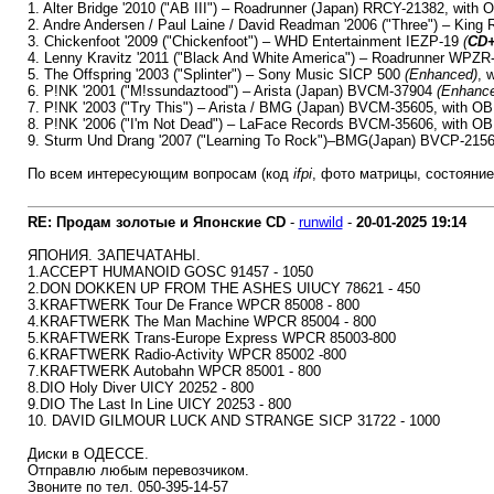
1. Alter Bridge '2010 ("AB III") – Roadrunner (Japan) RRCY-21382, with O
2. Andre Andersen / Paul Laine / David Readman '2006 ("Three") – King 
3. Chickenfoot '2009 ("Chickenfoot") – WHD Entertainment IEZP-19
(
CD
4. Lenny Kravitz '2011 ("Black And White America") – Roadrunner WPZ
5. The Offspring '2003 ("Splinter") – Sony Music SICP 500
(Enhanced)
, 
6. P!NK '2001 ("M!ssundaztood") – Arista (Japan) BVCM-37904
(Enhanc
7. P!NK '2003 ("Try This") – Arista / BMG (Japan) BVCM-35605, with OBI
8. P!NK '2006 ("I'm Not Dead") – LaFace Records BVCM-35606, with OBI
9. Sturm Und Drang '2007 ("Learning To Rock")–BMG(Japan) BVCP-215
По всем интересующим вопросам (код
ifpi
, фото матрицы, состояние
RE: Продам золотые и Японские CD
-
runwild
-
20-01-2025
19:14
ЯПОНИЯ. ЗАПЕЧАТАНЫ.
1.ACCEPT HUMANOID GOSC 91457 - 1050
2.DON DOKKEN UP FROM THE ASHES UIUCY 78621 - 450
3.KRAFTWERK Tour De France WPCR 85008 - 800
4.KRAFTWERK The Man Machine WPCR 85004 - 800
5.KRAFTWERK Trans-Europe Express WPCR 85003-800
6.KRAFTWERK Radio-Activity WPCR 85002 -800
7.KRAFTWERK Autobahn WPCR 85001 - 800
8.DIO Holy Diver UICY 20252 - 800
9.DIO The Last In Line UICY 20253 - 800
10. DAVID GILMOUR LUCK AND STRANGE SICP 31722 - 1000
Диски в ОДЕССЕ.
Отправлю любым перевозчиком.
Звоните по тел. 050-395-14-57