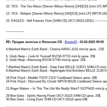
10. YES - The Yes Album [Steven Wilson Remix] [UHQCD] (mini LP) WPCR
13. YES - Relayer [Steven Wilson Remix] [UHQCD] (mini LP) WPCR-18161 (2
15. EAGLES - Hell Freezes Over [SHM-CD] UICY-25013 (2011) ------------------
-------------------
RE: Продам золотые и Японские CD
-
Bonay63
-
03-02-2025
09:59
4.Manfred Mann's Earth Band - Chance AIRAC-1132 mini-lp цена - 21$.
5. Uriah Heep – Look At Yourself BVCM-37715 mini-lp цена- 25$
6. Uriah Heep –Abominog BVCM-37740 mini-lp цена- 25$
7.Manfred Mann's Earth Band - Solar Fare BELLE 213571 SHM-CD mini-l
8.Manfred Mann's Earth Band - Nightingale And Bombers BELLE 213573
18.Pink Floyd - Meddle TOCP-71137 Cardboard Sleeve цена- 29$
19.Pink Floyd - Obscured By Clouds WPCR-80126 Cardboard Sleeve цен
21.Roger Waters – Is This The Life We Really Want? SICP5425 mini-lp 
29.Bee Gees - Spirits Having Flown UICY-16115 SHM-CD цена- 20$.
30.Bee Gees - Living Eyes SHM-CD UICY-16116 цена-19$.