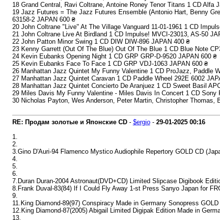
18 Grand Central, Ravi Coltrane, Antoine Roney Tenor Titans 1 CD Alf
19 Jazz Futures = The Jazz Futures Ensemble (Antonio Hart, Benny Gree
63158-2 JAPAN 600 ₴
20 John Coltrane "Live" At The Village Vanguard 11-01-1961 1 CD Impu
21 John Coltrane Live At Birdland 1 CD Impulse! MVCI-23013, AS-50 J
22 John Patton Minor Swing 1 CD DIW DIW-896 JAPAN 400 ₴
23 Kenny Garrett (Out Of The Blue) Out Of The Blue 1 CD Blue Note C
24 Kevin Eubanks Opening Night 1 CD GRP GRP-D-9520 JAPAN 600 ₴
25 Kevin Eubanks Face To Face 1 CD GRP VDJ-1063 JAPAN 600 ₴
26 Manhattan Jazz Quintet My Funny Valentine 1 CD ProJazz, Paddle
27 Manhattan Jazz Quintet Caravan 1 CD Paddle Wheel 292E 6002 JAP
28 Manhattan Jazz Quintet Concierto De Aranjuez 1 CD Sweet Basil A
29 Miles Davis My Funny Valentine - Miles Davis In Concert 1 CD Sony
30 Nicholas Payton, Wes Anderson, Peter Martin, Christopher Thomas,
RE: Продам золотые и Японские CD
-
$ergio
-
29-01-2025
00:16
1.
2.
3.Gino D'Auri-94 Flamenco Mystico Audiophile Repertory GOLD CD (Ja
4.
5.
6.
7.Duran Duran-2004 Astronaut(DVD+CD) Limited Slipcase Digibook Edit
8.Frank Duval-83(84) If I Could Fly Away 1-st Press Sanyo Japan for 
9.
11.King Diamond-89(97) Conspiracy Made in Germany Sonopress GOLD
12.King Diamond-87(2005) Abigail Limited Digipak Edition Made in G
13.