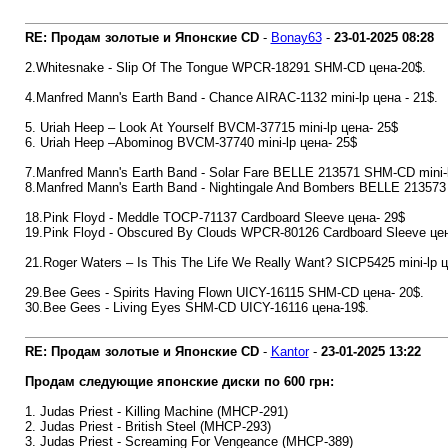
RE: Продам золотые и Японские CD
-
Bonay63
-
23-01-2025
08:28
2.Whitesnake - Slip Of The Tongue WPCR-18291 SHM-CD цена-20$.
4.Manfred Mann's Earth Band - Chance AIRAC-1132 mini-lp цена - 21$.
5. Uriah Heep – Look At Yourself BVCM-37715 mini-lp цена- 25$
6. Uriah Heep –Abominog BVCM-37740 mini-lp цена- 25$
7.Manfred Mann's Earth Band - Solar Fare BELLE 213571 SHM-CD mini-l
8.Manfred Mann's Earth Band - Nightingale And Bombers BELLE 213573
18.Pink Floyd - Meddle TOCP-71137 Cardboard Sleeve цена- 29$
19.Pink Floyd - Obscured By Clouds WPCR-80126 Cardboard Sleeve цен
21.Roger Waters – Is This The Life We Really Want? SICP5425 mini-lp 
29.Bee Gees - Spirits Having Flown UICY-16115 SHM-CD цена- 20$.
30.Bee Gees - Living Eyes SHM-CD UICY-16116 цена-19$.
RE: Продам золотые и Японские CD
-
Kantor
-
23-01-2025
13:22
Продам следующие японские диски по 600 грн:
1. Judas Priest - Killing Machine (MHCP-291)
2. Judas Priest - British Steel (MHCP-293)
3. Judas Priest - Screaming For Vengeance (MHCP-389)