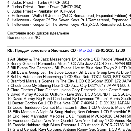
4. Judas Priest – Turbo (MHCP-391)
5. Judas Priest – Ram It Down (MHCP-394)
6. Judas Priest – Painkiller (MHCP-395)
7. Helloween - Walls Of Jericho (2xCD Remastered, Expanded Edition) 
8. Helloween - Keeper Of The Seven Keys Pt.1(Remastered, Expanded E
9. Helloween - Keeper Of The Seven Keys Pt.2(2xCD, Remastered, Exp
Состояние всех дисков идеальное
Все вопорсы в ЛС
RE: Продам золотые и Японские CD
-
MaxDol
-
26-01-2025
17:30
1 Art Blakey & The Jazz Messengers Dr.Jeckyle 1 CD Paddle Wheel K
2 Benny Golson I Remember Miles 1 CD Alfa Jazz ALCR-277 JAPAN 60
3 Bill Evans The Gambler - Bill Evans Live At Blue Note Tokyo 2 1 CD
4 Bill Evans Group Let The Juice Loose - Bill Evans Group Live At Bl
5 Bobby Hutcherson Happenings 1 CD Blue Note TOCJ-6430, BST-8423
6 Branford Marsalis Scenes In The City 1 CD CBS/Sony 35DP 172 JAP
7 Chuck Loeb My Shining Hour 1 CD Jazz City D22Y0347 JAPAN 500 ₴
8 Clare Fischer (Clare Fischer - piano Gary Peacock - bass Gene Ston
9 David Murray Acoustic Octfunk - Live 1993 1 CD SOUND HILL SSCD
10 David Murray Big Band Conducted By Lawrence "Butch" Morris Sou
11 Dexter Gordon Go 1 CD Blue Note CDP 7 46094 2, DIDX 321 JAPAN 
12 Eddie Henderson Quintet Manhattan In Blue 1 CD Videoarts Music 
13 Ellis Marsalis A Night At Snug Harbor, New Orleans 1 CD Somethin'
14 Eric Reed Manhattan Melodies 1 CD Impulse! MVCI-24016 JAPAN 50
15 Francesco Cafiso New York Quartet New York Lullaby 1 CD Venus 
16 Freddie Hubbard High Blues Pressure 1 CD Atlantic WPCR-27185 JA
17 Grand Central, Ravi Coltrane, Antoine Roney Sax Storm 1 CD Alfa 