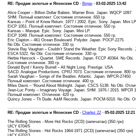
RE: Продам золотые и Японские CD
-
Bingo
-
03-02-2025
13:42
Alice Cooper – Billion Dollar Babies. Warner Bros. Japan. WQCP 1097.
SHM. Полный комплект. Состояние отличное. 650 гр.
Kansas – Point of Know Return. 1977 / 2002. Epic. Sony. Japan. Mini LP
EICP 1051. Полный комплект. Состояние отличное. 550 гр.
Kansas – Masque. Epic. Sony. Japan. Mini LP.
EICP 1049. Полный комплект. Состояние отличное. 550 гр.
Eric Clapton – 461 Ocean Boulevard. Polydor. Japan. POCP-2275.
No Obi. Состояние отличное. 330 гр.
Stevie Ray Vaughan – Couldn’t Stand the Weather. Epic Sony Records. 
ESCA 5322. No Obi. Состояние отличное. 330 гр.
Herbie Hancock – Quartet. SME Records. Japan. FCCP 40364. No Obi.
Состояние отличное. 300 гр.
Donald Byrd / Kenny Burrell – All Night Long. Prestige. USA.
SACD. Analogue Productions. CPRJ 7073. Состояние отличное. 800 гр
Sarah Vaughan – Songs of the Beatles. Atlantic. Japan. WPCR-27450.
Полный комплект. Состояние отличное. 400 гр.
Miles Davis – ‘Round About Midnight. Japan. CSCS 5138. No Obi. Отлич
Jean-Luc Ponty – Imaginary Voyage. Japan. SHM. 1976 / 2015. WPCR 
Полный комплект. Отличное. 420 гр.
Quincy Jones – Th Dude. A&M Records. Japan. POCM-5010. No Obi. От
RE: Продам золотые и Японские CD
-
Charlez 22
-
05-02-2025
12:21
The Rolling Stones - More Hot Rocks (2CD) (запечатан) (350 грн)
UICY 6704/5
The Rolling Stones - Hot Rocks 1964-1971 (2CD) (запечатан) (350 грн)
UICY 6702/3