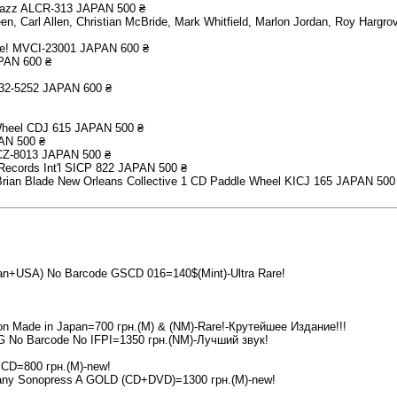
a Jazz ALCR-313 JAPAN 500 ₴
n, Carl Allen, Christian McBride, Mark Whitfield, Marlon Jordan, Roy Hargr
lse! MVCI-23001 JAPAN 600 ₴
APAN 600 ₴
P32-5252 JAPAN 600 ₴
 Wheel CDJ 615 JAPAN 500 ₴
AN 500 ₴
PCZ-8013 JAPAN 500 ₴
 Records Int'l SICP 822 JAPAN 500 ₴
 Brian Blade New Orleans Collective 1 CD Paddle Wheel KICJ 165 JAPAN 500
pan+USA) No Barcode GSCD 016=140$(Mint)-Ultra Rare!
ion Made in Japan=700 грн.(M) & (NM)-Rare!-Крутейшее Издание!!!
FRG No Barcode No IFPI=1350 грн.(NM)-Лучший звук!
 CD=800 грн.(M)-new!
ermany Sonopress A GOLD (CD+DVD)=1300 грн.(M)-new!