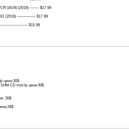
-18156 (2019) -------- $17.99
019) ---------------- $17.99
------------------- $15.99
p цена-30$.
 SHM-CD mini-lp цена-30$.
а- 26$
цена-28$.