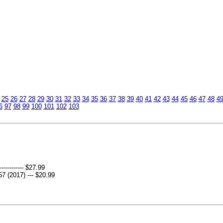
и
25
26
27
28
29
30
31
32
33
34
35
36
37
38
39
40
41
42
43
44
45
46
47
48
4
6
97
98
99
100
101
102
103
--------- $27.99
 (2017) --- $20.99