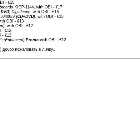
BI - €15
Records KICP-1144, with OBI - €17
+DVD
)
Digisleeve
, with OBI - €16
R-30408/9
(
CD+DVD
)
, with OBI - €15
with OBI - €13
ed)
, with OBI - €12
 - €12
 - €12
69
(Enhanced)
Promo
with OBI - €12
) добро пожаловать в личку..