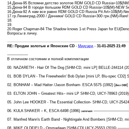
14.Дюна-95 Вспомни детство золотое RDM GOLD CD Russia=10$(NM)
15.Дюна-94 В городе большом RDM GOLD CD Russia=10$(M)-NEW Se
16.Дюна-92 А нам все равно RDM GOLD CD Russia Pit Art=10$(M)-Ne
17.гр.Ленинград-2000 / Дачники/ GOLD CD Russia=300 грн.(NM)-Rare!
18.
19.
20.Roger Chapman-84 The Shadow knows 1-st Press Japan for EU(Deno
Вопросы в личку.
RE: Продам золотые и Японские CD
-
Мидгард
-
31-01-2025
21:49
------------------
В отличном состоянии и полной комплектации
00. NAZARETH - Hair Of The Dog [SHM-CD, mini LP] BELLE-244114 (2
01. BOB DYLAN - The Freewheelin' Bob Dylan [mini LP, Blu-spec CD2] SI
02. BONHAM – Mad Hatter /Jason Bonham- ESCA 5575 (1992) [
]
Без OBI
03. ELTON JOHN – Greatest Hits– mini LP SHM-CD, UICY-78963 (2019) -------
05. John Lee HOOKER - The Essential Collection- SHM-CD, UICY-25424 (2013
06. KULA SHAKER – K, ESCA-6498 (1996)
-----------------------------
запечат
07. Manfred Mann's Earth Band - Nightingale And Bombers [SHM-CD, mi
08. MIKE OLDFIELD - Ommadawn [SHM-CD] UICY-25553 (2016) -----------------