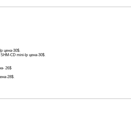
p цена-30$.
 SHM-CD mini-lp цена-30$.
а- 26$
цена-28$.