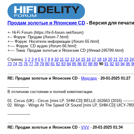
Продам золотые и Японские CD
- Версия для печат
+- Hi-Fi Forum (
https://hi-fi-forum.net/forum
)
+-- Форум: Продам (
/forum-7.html
)
+--- Форум: Носители информации (
/forum-55.html
)
+---- Форум: СD аудио (
/forum-56.html
)
+---- Тема: Продам золотые и Японские CD (
/thread-195799.html
)
Страниц:
1
2
3
4
5
6
7
8
9
10
11
12
13
14
15
16
17
18
19
20
21
22
23
24
73
74
75
76
77
78
79
80
81
82
83
84
85
86
87
88
89
90
91
92
93
94
95
9
RE: Продам золотые и Японские CD
-
Мидгард
-
20-01-2025
01:27
------------------
В отличном состоянии и полной комплектации.
01. Circus (UK) - Circus [mini LP, SHM-CD] BELLE-162663 (2016) ------------
02. Wings - Wings At The Speed Of Sound [mini LP, SHM-CD] UICY-78557
-------------------
RE: Продам золотые и Японские CD
-
VVV
-
20-01-2025
01:34