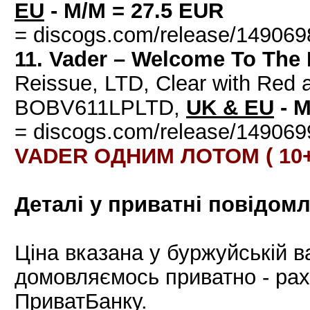
EU
- M/M = 27.5 EUR
= discogs.com/release/149069
11. Vader – Welcome To The 
Reissue, LTD, Clear with Red 
BOBV611LPLTD,
UK & EU
- M
= discogs.com/release/149069
VADER ОДНИМ ЛОТОМ ( 10+1
Деталі у приватні повідомл
Ціна вказана у буржуйській ва
домовляємось приватно - ра
ПриватБанку.