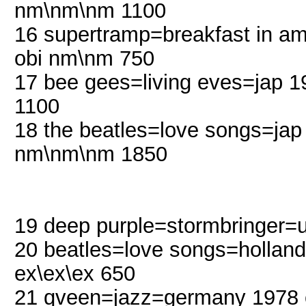
nm\nm\nm 1100
16 supertramp=breakfast in am
obi nm\nm 750
17 bee gees=living eves=jap 1
1100
18 the beatles=love songs=jap
nm\nm\nm 1850
19 deep purple=stormbringer=
20 beatles=love songs=holland
ex\ex\ex 650
21 qveen=jazz=germany 1978 o