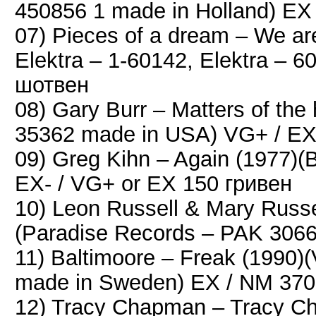
450856 1 made in Holland) EX
07) Pieces of a dream – We are
Elektra ‎– 1-60142, Elektra ‎–
шотвен
08) Gary Burr – Matters of the
35362 made in USA) VG+ / EX
09) Greg Kihn ‎– Again (1977)
EX- / VG+ or EX 150 гривен
10) Leon Russell & Mary Russe
(Paradise Records – PAK 306
11) Baltimoore – Freak (1990)(
made in Sweden) EX / NM 370
12) Tracy Chapman ‎– Tracy Ch