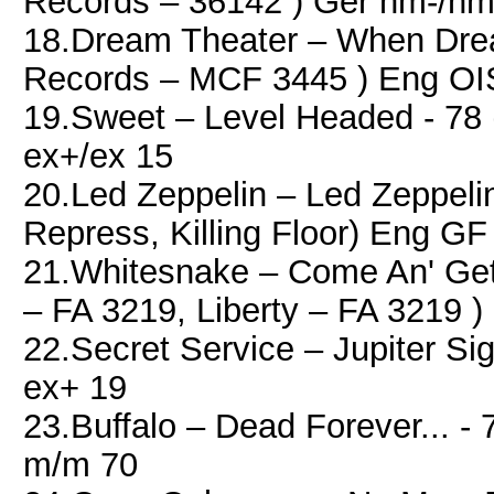
Records ‎– 36142 ) Ger nm-/nm
18.Dream Theater ‎– When Dre
Records ‎– MCF 3445 ) Eng O
19.Sweet – Level Headed - 78
ex+/ex 15
20.Led Zeppelin – Led Zeppelin 
Repress, Killing Floor) Eng G
21.Whitesnake ‎– Come An' Get 
‎– FA 3219, Liberty ‎– FA 3219 
22.Secret Service ‎– Jupiter S
ex+ 19
23.Buffalo ‎– Dead Forever... - 
m/m 70