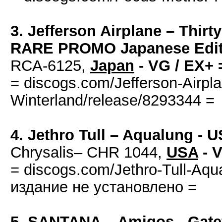
3. Jefferson Airplane – Thirt
RARE PROMO Japanese Editi
RCA-6125,
Japan
- VG / EX+ 
= discogs.com/Jefferson-Airpl
Winterland/release/8293344 =
4. Jethro Tull – Aqualung - U
Chrysalis– CHR 1044,
USA
- 
= discogs.com/Jethro-Tull-Aqu
издание не установлено =
5. SANTANA – Amigos - Gatef