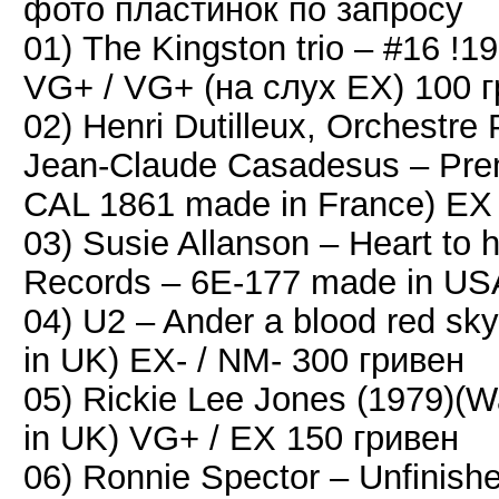
фото пластинок по запросу
01) The Kingston trio – #16 !1
VG+ / VG+ (на слух EX) 100 
02) Henri Dutilleux, Orchestre 
Jean-Claude Casadesus ‎– Prem
CAL 1861 made in France) EX 
03) Susie Allanson – Heart to h
Records ‎– 6E-177 made in US
04) U2 – Ander a blood red sk
in UK) EX- / NM- 300 гривен
05) Rickie Lee Jones (1979)(
in UK) VG+ / EX 150 гривен
06) Ronnie Spector ‎– Unfinis