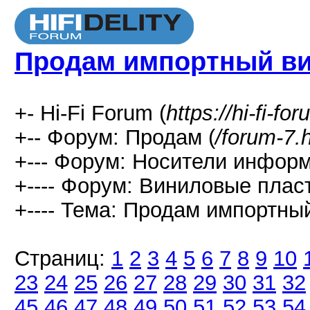
Продам импортный в
+- Hi-Fi Forum (
https://hi-fi-fo
+-- Форум: Продам (
/forum-7.
+--- Форум: Носители информ
+---- Форум: Виниловые пласт
+---- Тема: Продам импортный
Страниц:
1
2
3
4
5
6
7
8
9
10
23
24
25
26
27
28
29
30
31
32
45
46
47
48
49
50
51
52
53
54