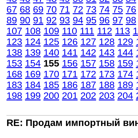
67
68
69
70
71
72
73
74
75
76
89
90
91
92
93
94
95
96
97
98
107
108
109
110
111
112
113
1
123
124
125
126
127
128
129
138
139
140
141
142
143
144
153
154
155
156
157
158
159
168
169
170
171
172
173
174
183
184
185
186
187
188
189
198
199
200
201
202
203
204
RE: Продам импортный ви