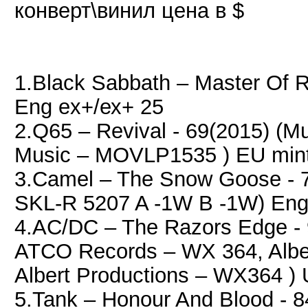
конверт\винил цена в $
1.Black Sabbath – Master Of R
Eng ex+/ех+ 25
2.Q65 ‎– Revival - 69(2015) (M
Music ‎– MOVLP1535 ) EU min
3.Camel ‎– The Snow Goose -
SKL-R 5207 A -1W B -1W) En
4.AC/DC – The Razors Edge -
ATCO Records – WX 364, Alber
Albert Productions – WX364 )
5.Tank – Honour And Blood - 8