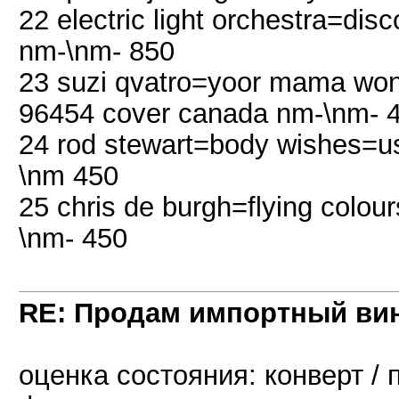
22 electric light orchestra=disc
nm-\nm- 850
23 suzi qvatro=yoor mama wont
96454 cover canada nm-\nm- 
24 rod stewart=body wishes=us
\nm 450
25 chris de burgh=flying colo
\nm- 450
RE: Продам импортный ви
оценка состояния: конверт / 