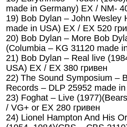
made in Germany) EX / NM- 4
19) Bob Dylan – John Wesley 
made in USA) EX / EX 520 гр
20) Bob Dylan – More Bob Dyla
(Columbia ‎– KG 31120 made i
21) Bob Dylan – Real live (19
USA) EX / EX 380 гривен
22) The Sound Symposium ‎– Bo
Records ‎– DLP 25952 made i
23) Foghat – Live (1977)(Bear
/ VG+ or EX 280 гривен
24) Lionel Hampton And His Or