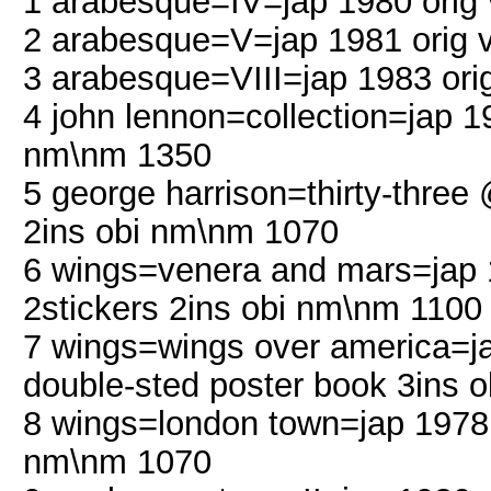
1 arabesque=IV=jap 1980 orig
2 arabesque=V=jap 1981 orig v
3 arabesque=VIII=jap 1983 ori
4 john lennon=collection=jap 1
nm\nm 1350
5 george harrison=thirty-three
2ins obi nm\nm 1070
6 wings=venera and mars=jap 1
2stickers 2ins obi nm\nm 1100
7 wings=wings over america=ja
double-sted poster book 3ins
8 wings=london town=jap 1978 
nm\nm 1070