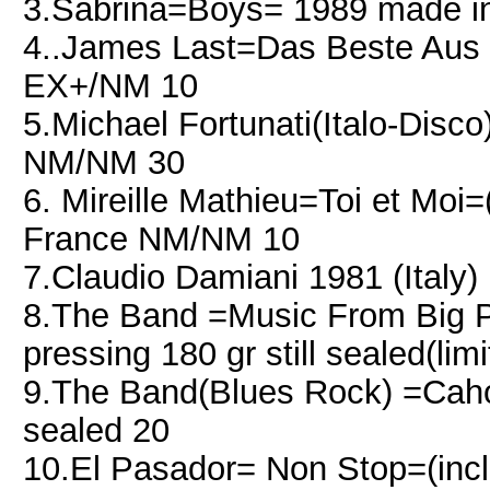
3.Sabrina=Boys= 1989 made i
4..James Last=Das Beste Au
EX+/NM 10
5.Michael Fortunati(Italo-Dis
NM/NM 30
6. Mireille Mathieu=Toi et Moi
France NM/NM 10
7.Claudio Damiani 1981 (Italy
8.The Band =Music From Big Pi
pressing 180 gr still sealed(limi
9.The Band(Blues Rock) =Caho
sealed 20
10.El Pasador= Non Stop=(inc