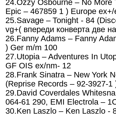
24.Ozzy Osbourne – No More T
Epic – 467859 1 ) Europe ex+/
25.Savage – Tonight - 84 (Disc
vg+( впереди конверта две н
26.Fanny Adams – Fanny Adam
) Ger m/m 100
27.Utopia – Adventures In Utop
GF OIS ex/nm- 12
28.Frank Sinatra ‎– New York N
(Reprise Records ‎– 92-3927-1 
29.David Coverdales Whitesnake
064-61 290, EMI Electrola ‎– 
30.Ken Laszlo ‎– Ken Laszlo -