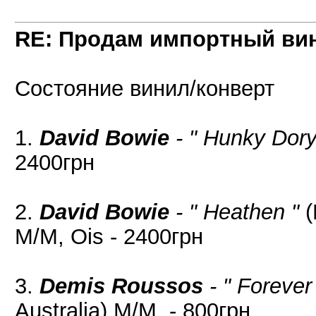
RE: Продам импортный ви
Состояние винил/конверт
1.
David Bowie
- " Hunky Dory
2400грн
2.
David Bowie
- " Heathen "
(
M/M, Ois - 2400грн
3.
Demis Roussos
- " Forever
Australia) M/M, - 800грн