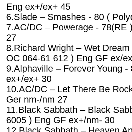
Eng ex+/ex+ 45
6.Slade – Smashes - 80 ( Poly
7.AC/DC – Powerage - 78(RE ) 
27
8.Richard Wright – Wet Dream 
OC 064-61 612 ) Eng GF ex/ex
9.Alphaville ‎– Forever Young 
ex+/ex+ 30
10.AC/DC – Let There Be Rock 
Ger nm-/nm 27
11.Black Sabbath – Black Sabb
6005 ) Eng GF ex+/nm- 30
12.Black Sabbath – Heaven And