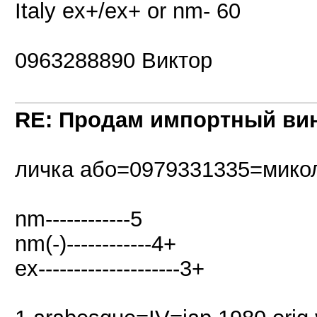
Italy ex+/ex+ or nm- 60
0963288890 Виктор
RE: Продам импортный ви
личка або=0979331335=мико
nm------------5
nm(-)------------4+
ex--------------------3+