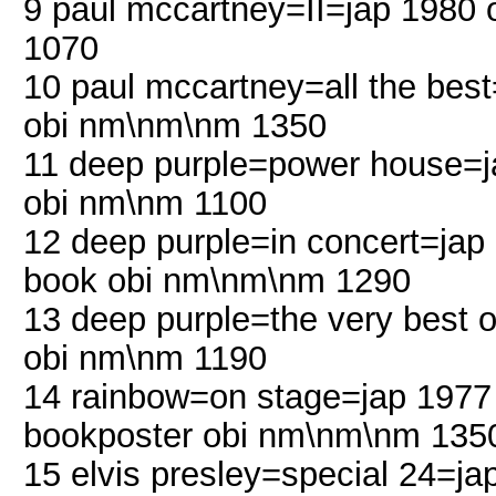
9 paul mccartney=II=jap 1980 
1070
10 paul mccartney=all the best
obi nm\nm\nm 1350
11 deep purple=power house=ja
obi nm\nm 1100
12 deep purple=in concert=jap 1
book obi nm\nm\nm 1290
13 deep purple=the very best o
obi nm\nm 1190
14 rainbow=on stage=jap 1977 
bookposter obi nm\nm\nm 135
15 elvis presley=special 24=ja