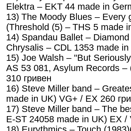
Elektra ‎– EKT 44 made in Ge
13) The Moody Blues – Every 
(Threshold (5) ‎– THS 5 made
14) Spandau Ballet – Diamond 
Chrysalis ‎– CDL 1353 made i
15) Joe Walsh ‎– "But Seriously
AS 53 081, Asylum Records ‎–
310 гривен
16) Steve Miller band – Greate
made in UK) VG+ / EX 260 гр
17) Steve Miller band – The be
E-ST 24058 made in UK) EX /
18) Eurythmics – Touch (1983