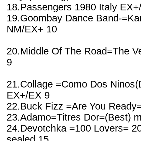
18.Passengers 1980 Italy EX
19.Goombay Dance Band-=Kar
NM/EX+ 10
20.Middle Of The Road=The 
9
21.Collage =Como Dos Ninos(D
EX+/EX 9
22.Buck Fizz =Are You Ready=
23.Adamo=Titres Dor=(Best) 
24.Devotchka =100 Lovers= 201
sealed 15