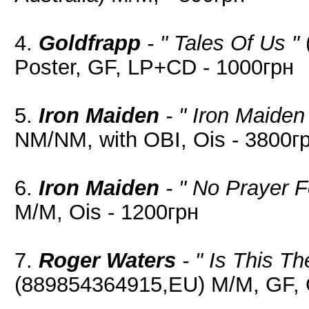
4.
Goldfrapp
- " Tales Of Us "
Poster, GF, LP+CD - 1000грн
5.
Iron Maiden
- " Iron Maiden
NM/NM, with OBI, Ois - 3800г
6.
Iron Maiden
- " No Prayer F
M/M, Ois - 1200грн
7.
Roger Waters
- " Is This T
(889854364915,EU) M/M, GF, O