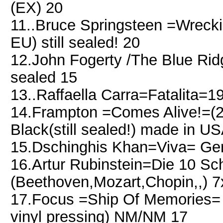
(EX) 20
11..Bruce Springsteen =Wreck
EU) still sealed! 20
12.John Fogerty /The Blue Rid
sealed 15
13..Raffaella Carra=Fatalita=
14.Frampton =Comes Alive!=(2
Black(still sealed!) made in U
15.Dschinghis Khan=Viva= Ge
16.Artur Rubinstein=Die 10 Sc
(Beethoven,Mozart,Chopin,,)
17.Focus =Ship Of Memories= 
vinyl pressing) NM/NM 17