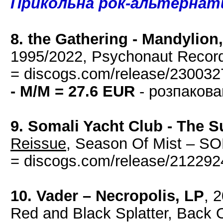
Прикольна рок-альтерна
8. the Gathering - Mandylion
1995/2022, Psychonaut Reco
= discogs.com/release/230032
- M/M = 27.6 EUR
- розпакова
9. Somali Yacht Club - The S
Reissue
, Season Of Mist – S
= discogs.com/release/212292
10. Vader – Necropolis, LP
, 
Red and Black Splatter, Bac