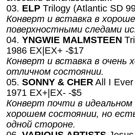
03.
ELP
Trilogy (Atlantic SD 
Конверт и вставка в хороше
поверхностными следами ис
04.
YNGWIE MALMSTEEN
Tr
1986 EX|EX+ -$17
Конверт и вставка в очень 
отличном состоянии.
05.
SONNY & CHER
All I Eve
1971 EX+|EX- -$5
Конверт почти в идеальном 
хорошем состоянии, но ест
одной стороне.
06.
VARIOUS ARTISTS
Jesus 