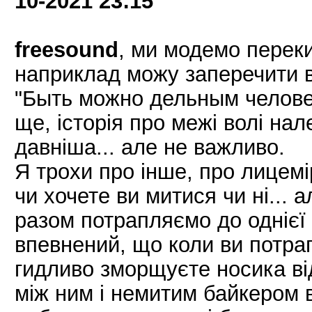
10-2021
23:15
freesound
, ми модемо перек
наприклад можу заперечити 
"Быть можно дельным человек
ще, історія про межі волі нал
давніша... але не важливо.
Я трохи про інше, про лицемі
чи хочете ви митися чи ні... 
разом потрапляємо до однієї ло
впевнений, що коли ви потра
гидливо зморщуєте носика від
між ним і немитим байкером в