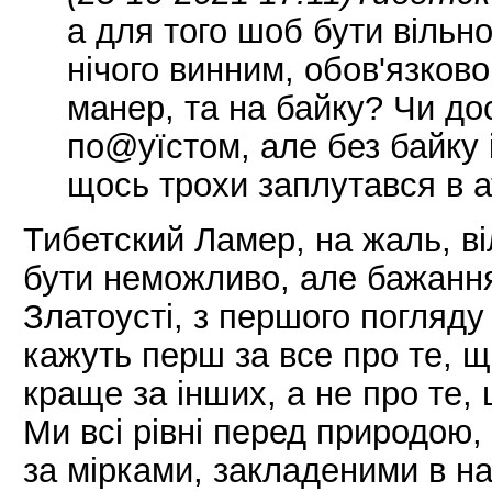
а для того шоб бути вільн
нічого винним, обов'язков
манер, та на байку? Чи до
по@уїстом, але без байку 
щось трохи заплутався в а
Тибетский Ламер, на жаль, в
бути неможливо, але бажання 
Златоусті, з першого погляду 
кажуть перш за все про те, 
краще за інших, а не про те,
Ми всі рівні перед природою,
за мірками, закладеними в на