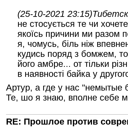
(25-10-2021 23:15)
Тибетск
не стосується те чи хочете
якоїсь причини ми разом по
я, чомусь, біль ніж впевн
кудись поряд з бомжем, то
його амбре... от тільки рі
в наявності байка у другог
Артур, а где у нас "немытые
Те, шо я знаю, вполне себе м
RE: Прошлое против совре