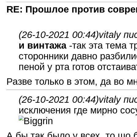
RE: Прошлое против совре
(26-10-2021 00:44)
vitaly пи
и винтажа
-так эта тема т
сторонники давно разбили
пеной у рта готов отстаива
Разве только в этом, да во мн
(26-10-2021 00:44)
vitaly пи
исключения где мирно сос
А бы так было у всех, то шо 