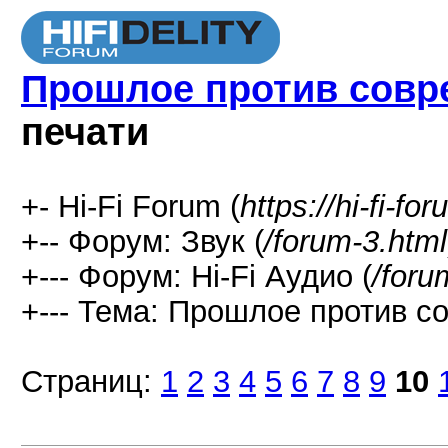
Прошлое против совр
печати
+- Hi-Fi Forum (
https://hi-fi-fo
+-- Форум: Звук (
/forum-3.html
+--- Форум: Hi-Fi Аудио (
/foru
+--- Тема: Прошлое против со
Страниц:
1
2
3
4
5
6
7
8
9
10