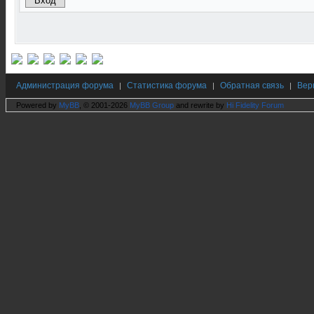
Администрация форума
Статистика форума
Обратная связь
Вер
|
|
|
Powered by
MyBB
, © 2001-2026
MyBB Group
and rewrite by
Hi Fidelity Forum