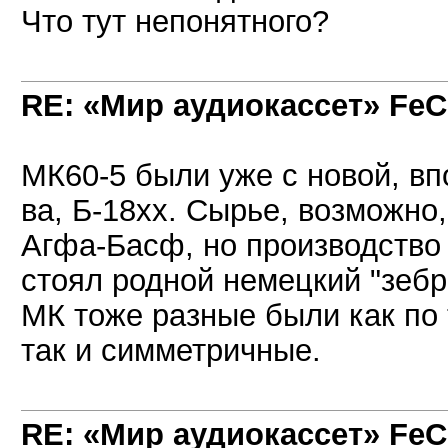
Что тут непонятного?
RE: «Мир аудиокассет» FeC
МК60-5 были уже с новой, вп
ва, Б-18хх. Сырье, возможн
Агфа-Басф, но производство 
стоял родной немецкий "зеб
МК тоже разные были как по
так и симметричные.
RE: «Мир аудиокассет» FeC