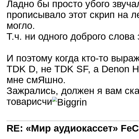
Ладно бы просто убого звучал
прописывало этот скрип на ле
могло.
Т.ч. ни одного доброго слова
И поэтому когда кто-то выра
TDK D, не TDK SF, а Denon H
мне смЯшно.
Зажрались, должен я вам ска
товарисчи
RE: «Мир аудиокассет» FeC