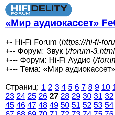
«Мир аудиокассет» Fe
+- Hi-Fi Forum (
https://hi-fi-fo
+-- Форум: Звук (
/forum-3.html
+--- Форум: Hi-Fi Аудио (
/foru
+--- Тема: «Мир аудиокассет»
Страниц:
1
2
3
4
5
6
7
8
9
10
23
24
25
26
27
28
29
30
31
32
45
46
47
48
49
50
51
52
53
54
67
68
69
70
71
72
73
74
75
76