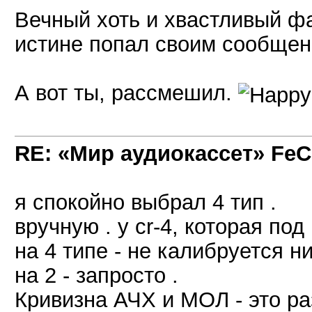
Вечный хоть и хвастливый фа
истине попал своим сообщен
А вот ты, рассмешил.
RE: «Мир аудиокассет» FeC
я спокойно выбрал 4 тип .
вручную . у cr-4, которая под
на 4 типе - не калибруется ни
на 2 - запросто .
Кривизна АЧХ и МОЛ - это ра