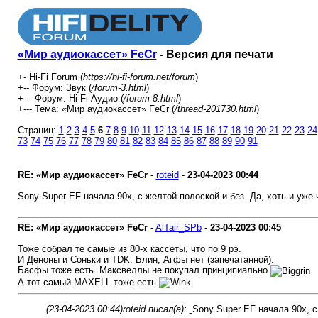
«Мир аудиокассет» FeCr
- Версия для печати
+- Hi-Fi Forum (
https://hi-fi-forum.net/forum
)
+-- Форум: Звук (
/forum-3.html
)
+--- Форум: Hi-Fi Аудио (
/forum-8.html
)
+--- Тема: «Мир аудиокассет» FeCr (
/thread-201730.html
)
Страниц:
1
2
3
4
5
6
7
8
9
10
11
12
13
14
15
16
17
18
19
20
21
22
23
24
73
74
75
76
77
78
79
80
81
82
83
84
85
86
87
88
89
90
91
RE: «Мир аудиокассет» FeCr
-
roteid
-
23-04-2023
00:44
Sony Super EF начала 90х, с желтой полоской и без. Да, хоть и уже
RE: «Мир аудиокассет» FeCr
-
AlTair_SPb
-
23-04-2023
00:45
Тоже собрал те самые из 80-х кассеты, что по 9 рэ.
И Деноны и Соньки и TDK. Блин, Агфы нет (запечатанной).
Басфы тоже есть. Максвеллы не покупал принципиально
А тот самый MAXELL тоже есть
(23-04-2023 00:44)
roteid писал(а):
Sony Super EF начала 90х, с