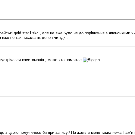
ейські gold star і skc , але це вже було не до порівняння з японськими 
а вже не так писала як денон чи тдк .
зустрічався касетоманів , може хто пам’ятає
що з цього получилось би при запису? На жаль в мене таких нема.Пам’ята