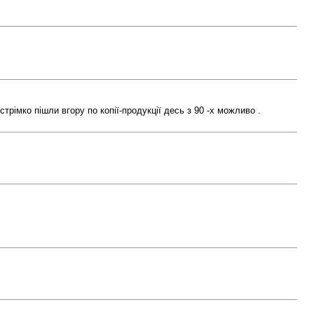
стрімко пішли вгору по копії-продукції десь з 90 -х можливо .