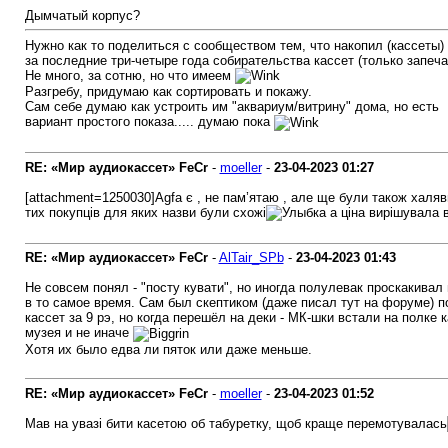
Дымчатый корпус?
Нужно как то поделиться с сообществом тем, что накопил (кассеты)
за последние три-четыре года собирательства кассет (только запеча
Не много, за сотню, но что имеем
Разгребу, придумаю как сортировать и покажу.
Сам себе думаю как устроить им "аквариум/витрину" дома, но есть
вариант простого показа..... думаю пока
RE: «Мир аудиокассет» FeCr
-
moeller
-
23-04-2023
01:27
[attachment=1250030]Agfa є , не пам’ятаю , але ще були також халяв
тих покупців для яких назви були схожі
а ціна вирішувала в
RE: «Мир аудиокассет» FeCr
-
AlTair_SPb
-
23-04-2023
01:43
Не совсем понял - "посту кувати", но иногда полулевак проскакивал
в то самое время. Сам был скептиком (даже писал тут на форуме) п
кассет за 9 рэ, но когда перешёл на деки - МК-шки встали на полке 
музея и не иначе
Хотя их было едва ли пяток или даже меньше.
RE: «Мир аудиокассет» FeCr
-
moeller
-
23-04-2023
01:52
Мав на увазі бити касетою об табуретку, щоб краще перемотувалась