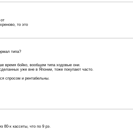
 от
хреново, то это
ормал типа?
аше время бойко, вообщем типа ходовые они.
сделанных уже вне в Японии, тоже покупают часто.
тся спросом и рентабельны.
з 80-х кассеты, что по 9 рэ.