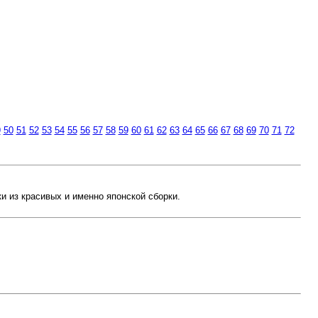
9
50
51
52
53
54
55
56
57
58
59
60
61
62
63
64
65
66
67
68
69
70
71
72
ки из красивых и именно японской сборки.