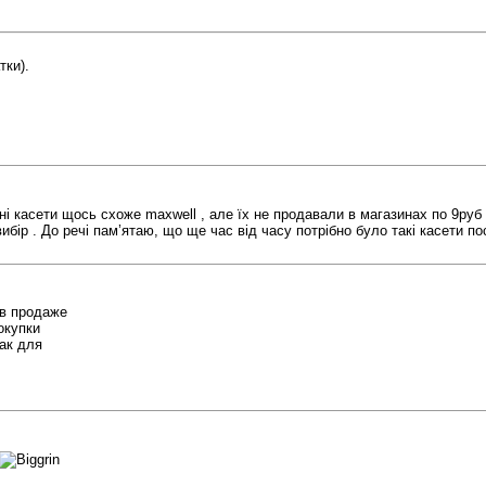
тки).
ні касети щось схоже maxwell , але їх не продавали в магазинах по 9руб 
ибір . До речі пам’ятаю, що ще час від часу потрібно було такі касети п
 в продаже
окупки
как для