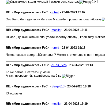
Але як для колекції і згадки вона сам раз
RE: «Мир аудиокассет» FeCr
-
roteid
-
23-04-2023
19:02
Это было бы чудо, если бы этот Maxwellе ,прошел автокалибровку
RE: «Мир аудиокассет» FeCr
-
moeller
-
23-04-2023
19:11
Цікаво , це вже китайці опанували касетну справу , клон типу Максел 
RE: «Мир аудиокассет» FeCr
-
roteid
-
23-04-2023
19:13
Чехословакия вроде...Югославия? Может кто больше знает, подска
RE: «Мир аудиокассет» FeCr
-
AlTair_SPb
-
23-04-2023
19:14
То же самое. Нет такой у меня.
А так, проверил бы калибровку на 9-ке
RE: «Мир аудиокассет» FeCr
-
Serge313
-
23-04-2023
19:18
Югославия
RE: «Мир аудиокассет» FeCr
-
moeller
-
23-04-2023
19:19