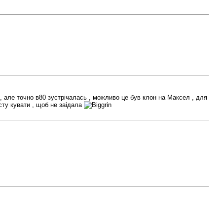
, але точно в80 зустрічалась , можливо це був клон на Максел , для
осту кувати , щоб не заідала