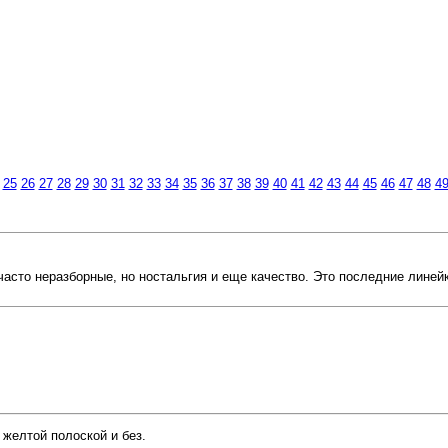
25
26
27
28
29
30
31
32
33
34
35
36
37
38
39
40
41
42
43
44
45
46
47
48
4
 часто неразборные, но ностальгия и еще качество. Это последние линей
 желтой полоской и без.