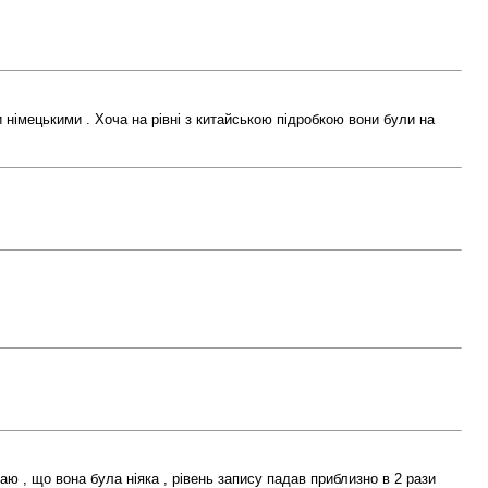
чи німецькими . Хоча на рівні з китайською підробкою вони були на
ю , що вона була ніяка , рівень запису падав приблизно в 2 рази