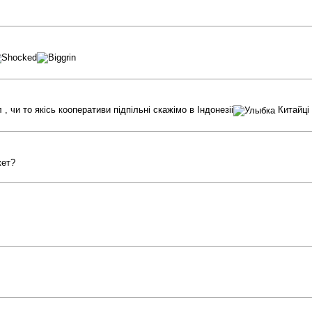
, чи то якісь кооперативи підпільні скажімо в Індонезіі
Китайці 
жет?