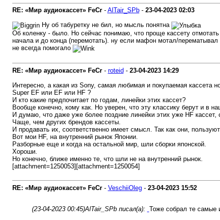
RE: «Мир аудиокассет» FeCr
-
AlTair_SPb
-
23-04-2023
02:03
Ну об табуретку не бил, но мысль понятна
Об коленку - было. Но сейчас понимаю, что проще кассету отмотать
начала и до конца (перемотать). ну если мафон мотал/перематывал 
не всегда помогало
RE: «Мир аудиокассет» FeCr
-
roteid
-
23-04-2023
14:29
Интересно, а какая из Sony, самая любимая и покупаемая кассета н
Super EF или EF или HF ?
И кто какие предпочитает по годам, линейки этих кассет?
Вообще конечно, кому как. Но уверен, что эту классику берут и в н
И думаю, что даже уже более поздние линейки этих уже HF кассет, 
Чаще, чем других брендов кассеты.
И продавать их, соответственно имеет смысл. Так как они, пользую
Вот мои HF, на внутренний рынок Японии.
Разборные еще и когда на остальной мир, шли сборки японской.
Хороши.
Но конечно, ближе именно те, что шли не на внутренний рынок.
[attachment=1250053][attachment=1250054]
RE: «Мир аудиокассет» FeCr
-
VeschiiOleg
-
23-04-2023
15:52
(23-04-2023 00:45)
AlTair_SPb писал(а):
Тоже собрал те самые и