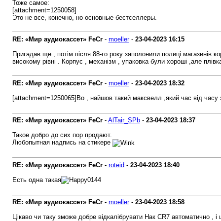
Тоже самое:
[attachment=1250058]
Это не все, конечно, но основные бестселлеры.
RE: «Мир аудиокассет» FeCr
-
moeller
-
23-04-2023
16:15
Пригадав ще , потім після 88-го року заполонили полиці магазинів кор
високому рівні . Корпус , механізм , упаковка були хороші ,але плівк
RE: «Мир аудиокассет» FeCr
-
moeller
-
23-04-2023
18:32
[attachment=1250065]Во , найшов такий максвелл ,який час від часу 
RE: «Мир аудиокассет» FeCr
-
AlTair_SPb
-
23-04-2023
18:37
Такое добро до сих пор продают.
Любопытная надпись на стикере
RE: «Мир аудиокассет» FeCr
-
roteid
-
23-04-2023
18:40
Есть одна такая
RE: «Мир аудиокассет» FeCr
-
moeller
-
23-04-2023
18:58
Цікаво чи таку зможе добре відкалібрувати Нак CR7 автоматично , і 