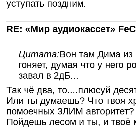
уступать поздним.
RE: «Мир аудиокассет» FeC
Цитата:
Вон там Дима из 
гоняет, думая что у него р
завал в 2дБ...
Так чё два, то....плюсуй десят
Или ты думаешь? Что твоя х
помоечных 3ЛИМ авторитет?
Пойдешь лесом и ты, и твоё 