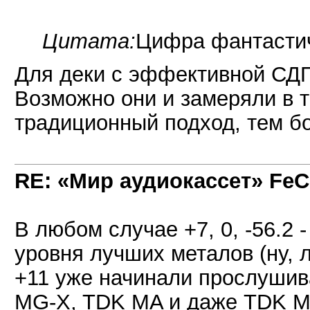
Цитата:
Цифра фантасти
Для деки с эффективной СДП
Возможно они и замеряли в 
традиционный подход, тем бо
RE: «Мир аудиокассет» FeC
В любом случае +7, 0, -56.2 
уровня лучших металов (ну, 
+11 уже начинали прослушив
MG-X, TDK MA и даже TDK MA