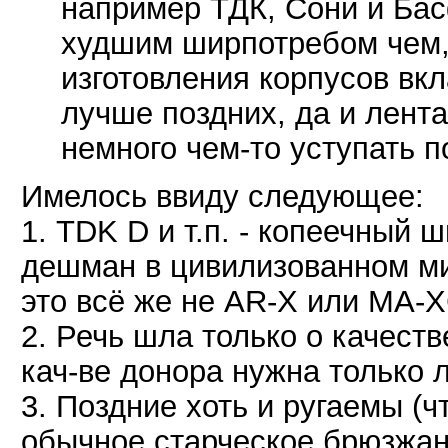
например ТДК, Сони и Басф
худшим ширпотребом чем,
изготовления корпусов вк
лучше поздних, да и лента
немного чем-то уступать п
Имелось ввиду следующее:
1. TDK D и т.п. - копеечный
дешман в цивилизованном мир
это всё же не AR-X или MA-X
2. Речь шла только о качеств
кач-ве донора нужна только л
3. Поздние хоть и ругаемы (чт
обычное старческое брюзжан