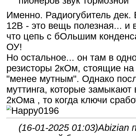
пионеров звук тормозной
Именно. Радиогубитель дек.
12В - это вещь полезная... и 
что цепь с бОльшим конденс
ОУ!
Но остальное... он там в од
резисторы 2кОм, стоящие на 
"менее мутным". Однако посл
муттинга, которые замыкают 
2кОма , то когда ключи срабо
(16-01-2025 01:03)
Abizian 