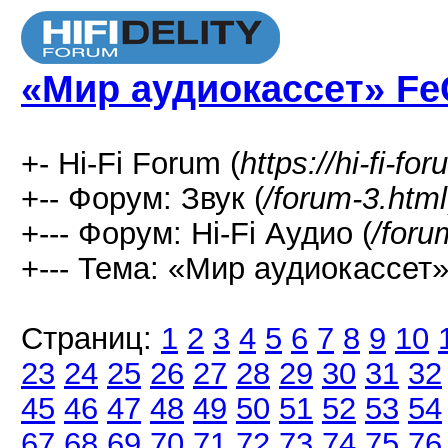
«Мир аудиокассет» Fe
+- Hi-Fi Forum (
https://hi-fi-fo
+-- Форум: Звук (
/forum-3.html
+--- Форум: Hi-Fi Аудио (
/foru
+--- Тема: «Мир аудиокассет»
Страниц:
1
2
3
4
5
6
7
8
9
10
23
24
25
26
27
28
29
30
31
32
45
46
47
48
49
50
51
52
53
54
67
68
69
70
71
72
73
74
75
76