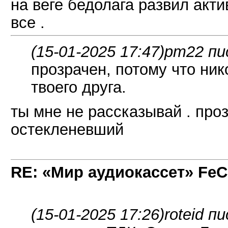
на веге бедолага развил акти
все .
(15-01-2025 17:47)
pm22 пи
прозрачен, потому что нико
твоего друга.
ты мне не рассказывай . проз
остекленевший
RE: «Мир аудиокассет» FeC
(15-01-2025 17:26)
roteid п