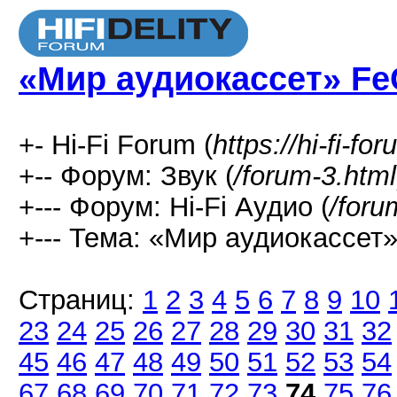
«Мир аудиокассет» Fe
+- Hi-Fi Forum (
https://hi-fi-fo
+-- Форум: Звук (
/forum-3.html
+--- Форум: Hi-Fi Аудио (
/foru
+--- Тема: «Мир аудиокассет»
Страниц:
1
2
3
4
5
6
7
8
9
10
23
24
25
26
27
28
29
30
31
32
45
46
47
48
49
50
51
52
53
54
67
68
69
70
71
72
73
74
75
76