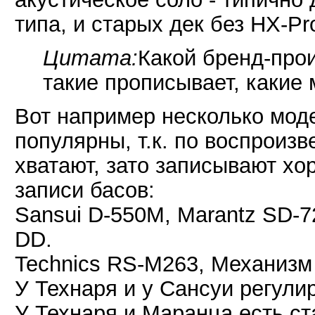
типа, и старых дек без HX-Pr
Цитата:
Какой бренд-прои
такие прописывает, какие
Вот например несколько моде
популярны, т.к. по воспроизв
хватают, зато записывают хо
записи басов:
Sansui D-550M, Marantz SD-7
DD.
Technics RS-M263, Механизм 
У Технаря и у Сансуи регули
У Технаря и Маранца есть с