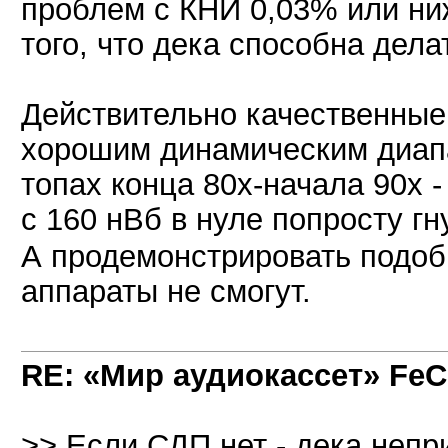
проблем с КНИ 0,03% или ниж
того, что дека способна дела
Действительно качественные 
хорошим динамическим диап
топах конца 80х-начала 90х 
с 160 нВб в нуле попросту гн
А продемонстрировать подоб
аппараты не смогут.
RE: «Мир аудиокассет» FeC
>> Если СДП нет - дека непр