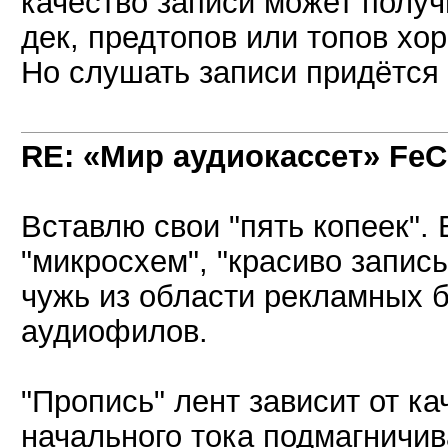
качество записи может полу
дек, предтопов или топов хо
Но слушать записи придётся 
RE: «Мир аудиокассет» FeC
Вставлю свои "пять копеек". 
"микросхем", "красиво записы
чужь из области рекламных 
аудиофилов.
"Пропись" лент зависит от ка
начального тока подмагничи