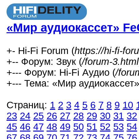
«Мир аудиокассет» Fe
+- Hi-Fi Forum (
https://hi-fi-fo
+-- Форум: Звук (
/forum-3.html
+--- Форум: Hi-Fi Аудио (
/foru
+--- Тема: «Мир аудиокассет»
Страниц:
1
2
3
4
5
6
7
8
9
10
23
24
25
26
27
28
29
30
31
32
45
46
47
48
49
50
51
52
53
54
67
68
69
70
71
72
73
74
75
76