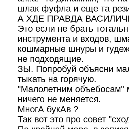
шлак фуфла и еще та рези
А ХДЕ ПРАВДА ВАСИЛИЧЬ
Это если не брать тоталь
инструмента и входов, шм
кошмарные шнуры и гудеж
не подходящие.
ЗЫ. Попробуй объясни ма
тыкать на горячую.
"Малолетним объебосам" м
ничего не меняется.
МногА букАв ?
Так вот это про совет "схо