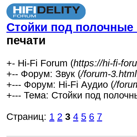
Стойки под полочные
печати
+- Hi-Fi Forum (
https://hi-fi-fo
+-- Форум: Звук (
/forum-3.html
+--- Форум: Hi-Fi Аудио (
/foru
+--- Тема: Стойки под полочн
Страниц:
1
2
3
4
5
6
7