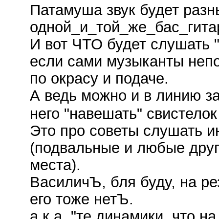
Патамуша звук будет разн
одной_и_той_же_бас_гита
И вот ЧТО будет слушать
если сами музыканты непо
по окрасу и подаче.
А ведь можно и в линию за
него "навешать" свистелок 
Это про советы слушать и
(подвальные и любые друг
места).
ВасиличЪ, бля буду, на р
его тоже нетЪ.
а.к.а. "те динамики, что н