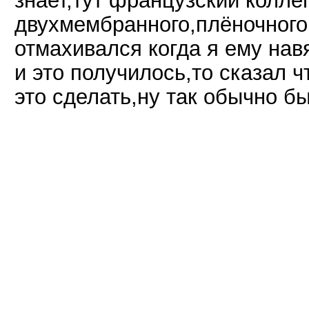
знает,тут французский колле
двухмембранного,плёночного
отмахивался когда я ему нав
и это получилось,то сказал 
это сделать,ну так обычно б