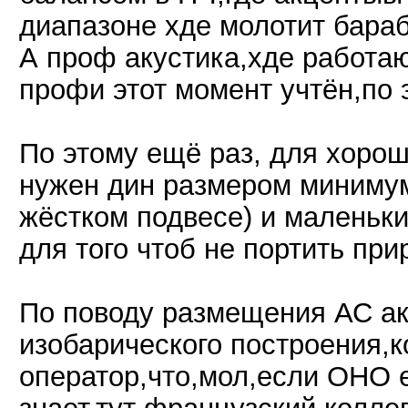
диапазоне хде молотит бараба
А проф акустика,хде работа
профи этот момент учтён,по 
По этому ещё раз, для хоро
нужен дин размером минимум
жёстком подвесе) и маленьк
для того чтоб не портить пр
По поводу размещения АС ак
изобарического построения,
оператор,что,мол,если ОНО е