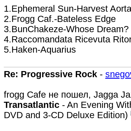
1.Ephemeral Sun-Harvest Aort
2.Frogg Caf.-Bateless Edge
3.BunChakeze-Whose Dream?
4.Raccomandata Ricevuta Ritorn
5.Haken-Aquarius
Re: Progressive Rock
-
snego
frogg Cafe не пошел, Jagga J
Transatlantic
- An Evening With
DVD and 3-CD Deluxe Edition)