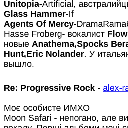
Unitopia
-Artificial, австрали
Glass Hammer
-If
Agents Of Mercy
-DramaRamaб
Hasse Froberg- вокалист
Flow
новые
Anathema,Spocks Berar
Hunt,Eric Nolander
. У италь
вышло.
Re: Progressive Rock
-
alex-r
Моє особисте ИМХО
Moon Safari - непогано, але 
вокалу. Перші альбоми мені с