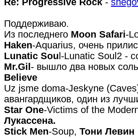
Re: Progressive Rock
-
snego
Поддерживаю.
Из последнего
Moon Safari
-L
Haken
-Aquarius, очень прили
Lunatic Sou
l-Lunatic Soul2 
Mr.Gil
- вышло два новых сол
Believe
Uz jsme doma-Jeskyne (Caves
авангардщиков, один из лучши
Star One
-Victims of the Mode
Лукассена.
Stick Men
-Soup,
Тони Левин 