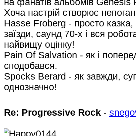
на фанатів альбомів Genesis к
Хоча настрій створює непоган
Hasse Froberg - просто казка,
заїзди, саунд 70-х і вся робот
найвищу оцінку!
Pain Of Salvation - як і попер
сподобався.
Spocks Berard - як завжди, су
однозначно!
Re: Progressive Rock
-
snego