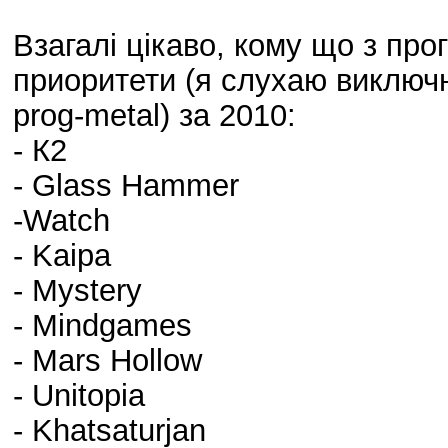
Взагалі цікаво, кому що з про
приоритети (я слухаю виключн
prog-metal) за 2010:
- К2
- Glass Hammer
-Watch
- Kaipa
- Mystery
- Mindgames
- Mars Hollow
- Unitopia
- Khatsaturjan