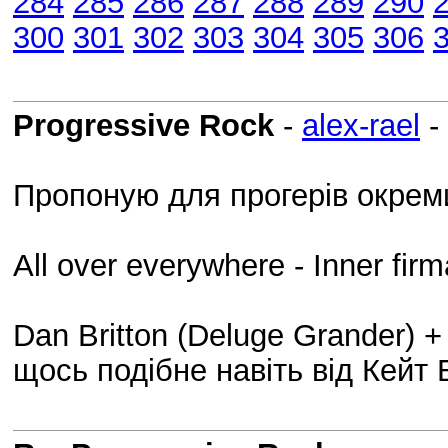
284
285
286
287
288
289
290
300
301
302
303
304
305
306
Progressive Rock
-
alex-rael
-
Пропоную для прогерів окреми
All over everywhere - Inner fi
Dan Britton (Deluge Grander) +
щось подібне навіть від Кейт 