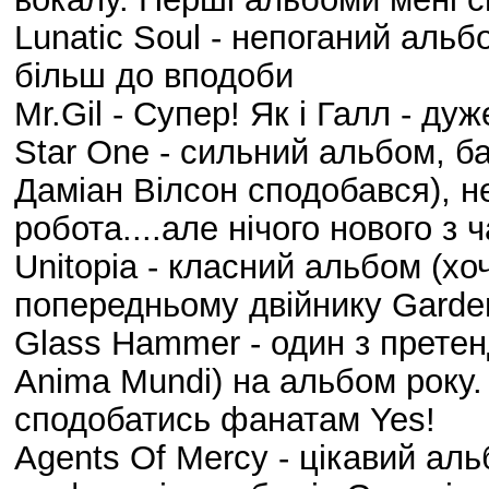
Lunatic Soul - непоганий альб
більш до вподоби
Mr.Gil - Супер! Як і Галл - д
Star One - cильний альбом, ба
Даміан Вілсон сподобався), н
робота....але нічого нового з 
Unitopia - класний альбом (хо
попередньому двійнику Garde
Glass Hammer - один з претенд
Anima Mundi) на альбом року.
сподобатись фанатам Yes!
Agents Of Mercy - цікавий ал