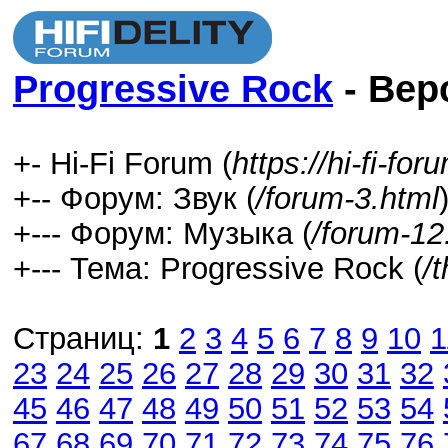
Progressive Rock
- Вер
+- Hi-Fi Forum (
https://hi-fi-fo
+-- Форум: Звук (
/forum-3.html
+--- Форум: Музыка (
/forum-12
+--- Тема: Progressive Rock (
/
Страниц:
1
2
3
4
5
6
7
8
9
10
1
23
24
25
26
27
28
29
30
31
32
45
46
47
48
49
50
51
52
53
54
67
68
69
70
71
72
73
74
75
76