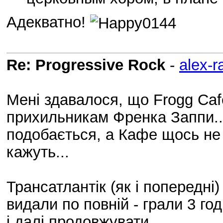
Адекватно!
Re: Progressive Rock
-
alex-r
Мені здавалося, що Frogg Ca
прихильникам Френка Заппи...
подобається, а Кафе щось не "
кажуть...
Трансатлантік (як і попередні)
видали по повній - грали 3 го
і далі продовжувати.