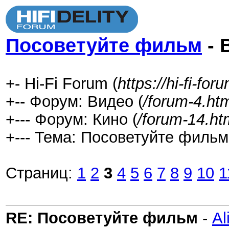
Посоветуйте фильм
- 
+- Hi-Fi Forum (
https://hi-fi-fo
+-- Форум: Видео (
/forum-4.ht
+--- Форум: Кино (
/forum-14.ht
+--- Тема: Посоветуйте фильм
Страниц:
1
2
3
4
5
6
7
8
9
10
1
RE: Посоветуйте фильм
-
Al