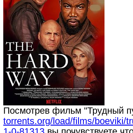
Посмотрев фильм "Трудный п
torrents.org/load/films/boevik
1-0-81313
вы почувствуете,что