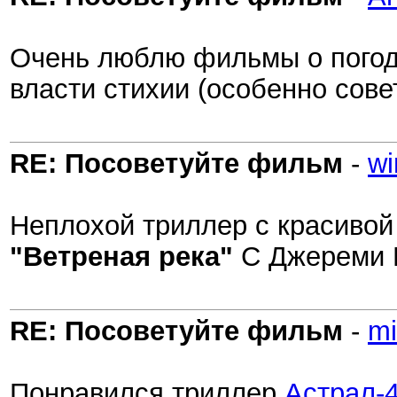
Очень люблю фильмы о погодн
власти стихии (особенно сове
RE: Посоветуйте фильм
-
wi
Неплохой триллер с красиво
"Ветреная река"
С Джереми Р
RE: Посоветуйте фильм
-
mi
Понравился триллер
Астрал-