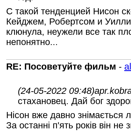
С такой тенденцией Нисон ск
Кейджем, Робертсом и Уилли
клюнула, неужели все так п
непонятно...
RE: Посоветуйте фильм
-
a
(24-05-2022 09:48)
apr.kobr
стахановец. Дай бог здоро
Нісон вже давно знімається 
За останні п'ять років він н