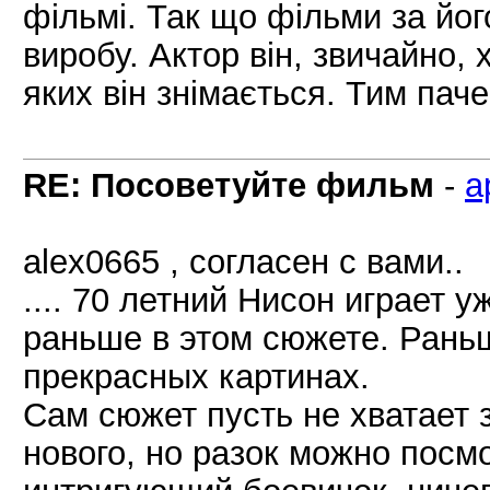
фільмі. Так що фільми за йог
виробу. Актор він, звичайно,
яких він знімається. Тим паче,
RE: Посоветуйте фильм
-
a
alex0665 , согласен с вами..
.... 70 летний Нисон играет у
раньше в этом сюжете. Рань
прекрасных картинах.
Сам сюжет пусть не хватает з
нового, но разок можно посм