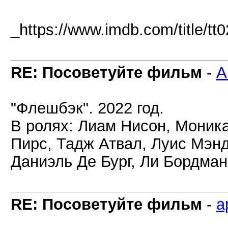
_https://www.imdb.com/title/tt
RE: Посоветуйте фильм
-
A
"Флешбэк". 2022 год.
В ролях: Лиам Нисон, Моника
Пирс, Тадж Атвал, Луис Мэнд
Даниэль Де Бург, Ли Бордман
RE: Посоветуйте фильм
-
a