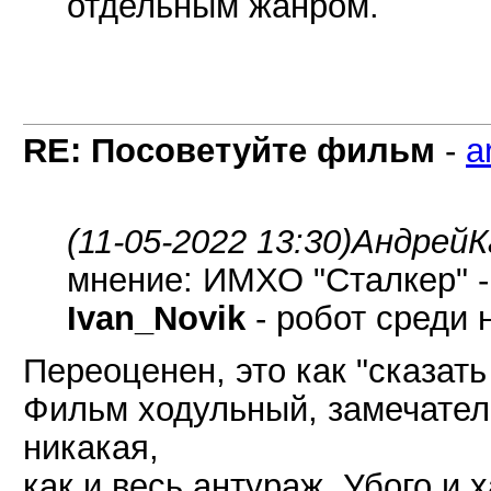
отдельным жанром.
RE: Посоветуйте фильм
-
a
(11-05-2022 13:30)
АндрейК
мнение: ИМХО "Сталкер" -
Ivan_Novik
- робот среди 
Переоценен, это как "сказать
Фильм ходульный, замечател
никакая,
как и весь антураж. Убого и 