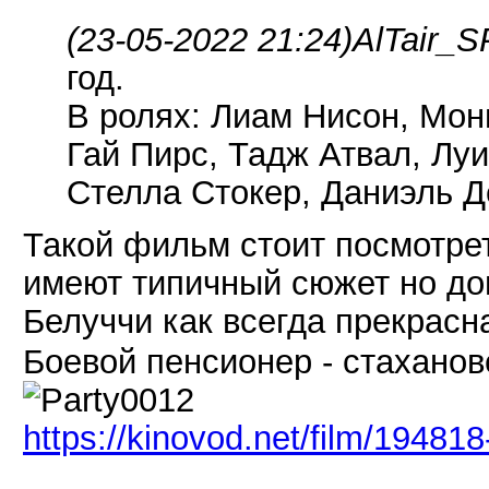
(23-05-2022 21:24)
AlTair_S
год.
В ролях: Лиам Нисон, Мон
Гай Пирс, Тадж Атвал, Лу
Стелла Стокер, Даниэль Д
Такой фильм стоит посмотреть
имеют типичный сюжет но дов
Белуччи как всегда прекрас
Боевой пенсионер - стаханове
https://kinovod.net/film/194818