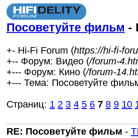
Посоветуйте фильм
- 
+- Hi-Fi Forum (
https://hi-fi-fo
+-- Форум: Видео (
/forum-4.ht
+--- Форум: Кино (
/forum-14.h
+--- Тема: Посоветуйте фильм
Страниц:
1
2
3
4
5
6
7
8
9
10
RE: Посоветуйте фильм
-
T