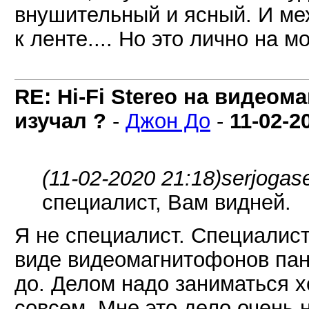
внушительный и ясный. И ме
к ленте.... Но это лично на мо
RE: Hi-Fi Stereo на видеом
изучал ?
-
Джон До
-
11-02-2
(11-02-2020 21:18)
serjogas
специалист, Вам видней.
Я не специалист. Специалис
виде видеомагнитофонов пана
до. Делом надо заниматься 
совсем. Мне это дело очень 