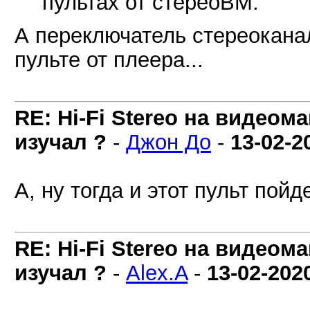
пультах от стереоВМ.
А переключатель стереокана
пульте от плеера...
RE: Hi-Fi Stereo на видеом
изучал ?
-
Джон До
-
13-02-2
А, ну тогда и этот пульт пойд
RE: Hi-Fi Stereo на видеом
изучал ?
-
Alex.A
-
13-02-202