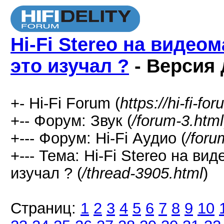
Hi-Fi Stereo на видео
это изучал ?
- Версия 
+- Hi-Fi Forum (
https://hi-fi-fo
+-- Форум: Звук (
/forum-3.html
+--- Форум: Hi-Fi Аудио (
/foru
+--- Тема: Hi-Fi Stereo на в
изучал ? (
/thread-3905.html
)
Страниц:
1
2
3
4
5
6
7
8
9
10