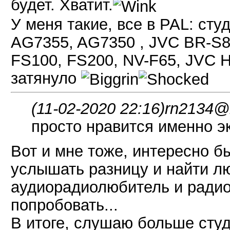
будет. Хватит.
У меня такие, все в PAL: сту
AG7355, AG7350 , JVC BR-S8
FS100, FS200, NV-F65, JVC H
затянуло
(11-02-2020 22:16)
rn2134@m
просто нравится именно э
Вот и мне тоже, интересно 
услышать разницу и найти л
аудиорадиолюбитель и радио
попробовать...
В итоге, слушаю больше студ