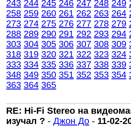
243
244
245
246
247
248
249
258
259
260
261
262
263
264
273
274
275
276
277
278
279
288
289
290
291
292
293
294
303
304
305
306
307
308
309
318
319
320
321
322
323
324
333
334
335
336
337
338
339
348
349
350
351
352
353
354
363
364
365
RE: Hi-Fi Stereo на видеом
изучал ?
-
Джон До
-
11-02-2