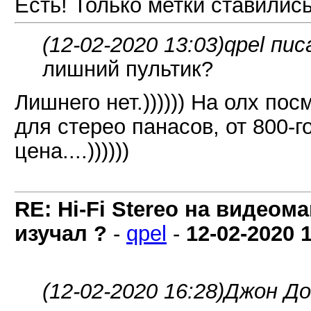
Есть! Только метки ставилис
(12-02-2020 13:03)
qpel пис
лишний пультик?
Лишнего нет.)))))) На олх по
для стерео панасов, от 800-г
цена....))))))
RE: Hi-Fi Stereo на видеом
изучал ?
-
qpel
-
12-02-2020
(12-02-2020 16:28)
Джон До