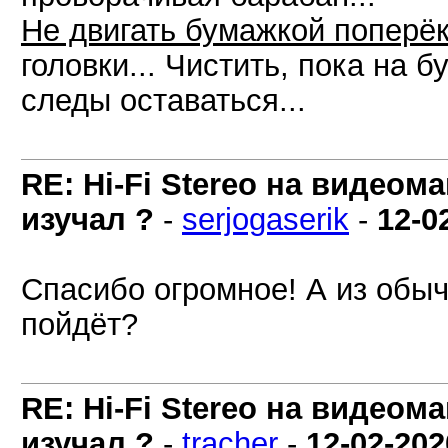
Не двигать бумажкой поперёк
головки... Чистить, пока на 
следы оставаться...
RE: Hi-Fi Stereo на видеом
изучал ?
-
serjogaserik
-
12-0
Спасибо огромное! А из обыч
пойдёт?
RE: Hi-Fi Stereo на видеом
изучал ?
-
tracher
-
12-02-202