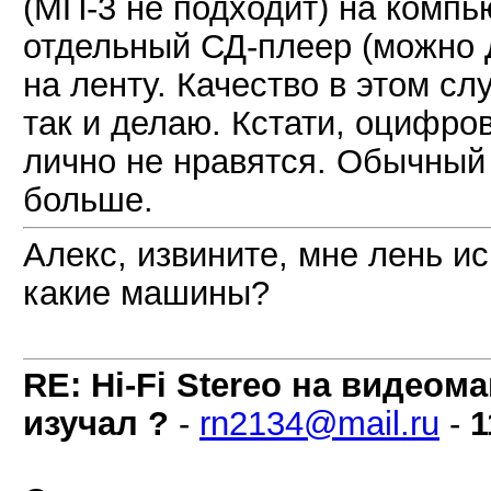
(МП-3 не подходит) на компью
отдельный СД-плеер (можно 
на ленту. Качество в этом с
так и делаю. Кстати, оцифро
лично не нравятся. Обычный
больше.
Алекс, извините, мне лень и
какие машины?
RE: Hi-Fi Stereo на видеом
изучал ?
-
rn2134@mail.ru
-
1