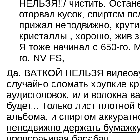
НЕЛЬЗЯ!!/ чистить. Остане
оторвал кусок, спиртом п
прижал неподвижно, крути
кристаллы , хорошо, жив з
Я тоже начинал с 650-го.
го. NV FS,
Да. ВАТКОЙ НЕЛЬЗЯ видеоау
случайно сломать хрупкие кр
аудиоголовок, или волокна в
будет... Только лист плотной
альбома, и спиртом аккуратн
неподвижно держать бумажк
проворачивая барабан...