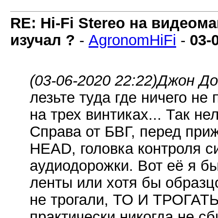
RE: Hi-Fi Stereo на видеом
изучал ?
-
AgronomHiFi
-
03-
(03-06-2020 22:22)
Джон До
лезьте туда где ничего не 
на трех винтиках... Так н
Справа от БВГ, перед при
HEAD, головка контроля с
аудиодорожки. Вот её я бы
ленты или хотя бы образц
не трогали, ТО И ТРОГАТ
практически никогда не сб