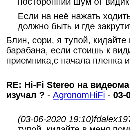
посторонний шум от видик
Если на неё нажать ходить
должно быть и где закрути
Блин, сори, я тупой, кидайте
барабана, если стоишь к вид
приемника,с начала пленка ид
RE: Hi-Fi Stereo на видеом
изучал ?
-
AgronomHiFi
-
03-
(03-06-2020 19:10)
fdalex19
тупой, кидайте в меня пом