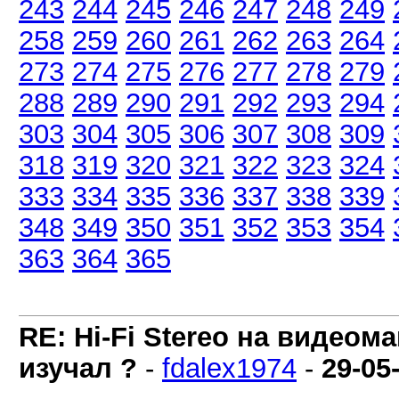
243
244
245
246
247
248
249
258
259
260
261
262
263
264
273
274
275
276
277
278
279
288
289
290
291
292
293
294
303
304
305
306
307
308
309
318
319
320
321
322
323
324
333
334
335
336
337
338
339
348
349
350
351
352
353
354
363
364
365
RE: Hi-Fi Stereo на видеом
изучал ?
-
fdalex1974
-
29-05