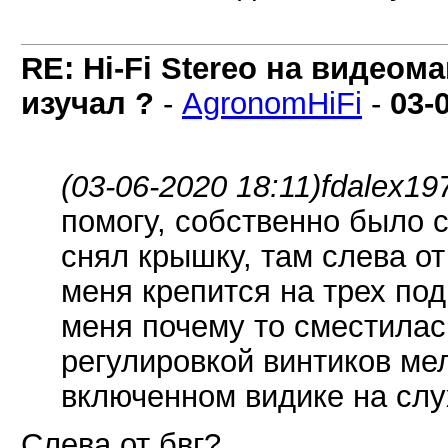
RE: Hi-Fi Stereo на видеом
изучал ?
-
AgronomHiFi
-
03-
(03-06-2020 18:11)
fdalex19
помогу, собственно было 
снял крышку, там слева от
меня крепится на трех по
меня почему то сместилас
регулировкой винтиков мел
включенном видике на слух
Слева от бвг?