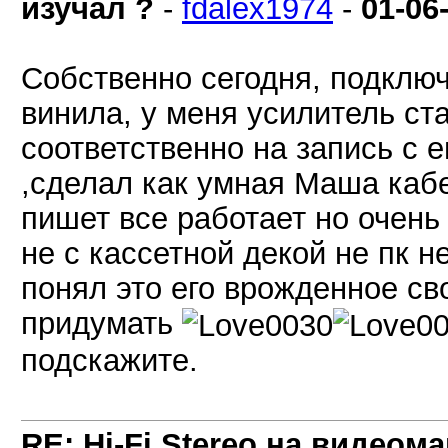
изучал ?
-
fdalex1974
-
01-06
Собственно сегодня, подключ
винила, у меня усилитель ста
соответственно на запись с 
,сделал как умная Маша кабел
пишет все работает но очень
не с кассетной декой не пк не
понял это его врожденное сво
придумать
подскажите.
RE: Hi-Fi Stereo на видеом