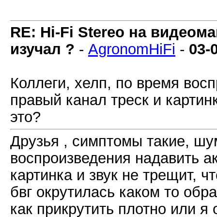
RE: Hi-Fi Stereo на видеом
изучал ?
-
AgronomHiFi
-
03-
Коллеги, хелп, по время вос
правый канал треск и картин
это?
Друзья , симптомы такие, шум
воспроизведения надавить ак
картинка и звук не трещит, ч
бвг окрутилась каком то обр
как прикрутить плотно или я