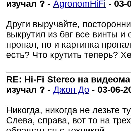
изучал ?
-
AgronomHiFi
-
03-
Други выручайте, посторонни
выкрутил из бвг все винты и 
пропал, но и картинка пропал
есть? Что крутить теперь? Х
RE: Hi-Fi Stereo на видеом
изучал ?
-
Джон До
-
03-06-2
Никогда, никогда не лезьте т
Слева, справа, вот то на трех
обращаться с техникой.