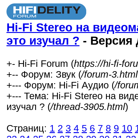
Hi-Fi Stereo на видео
это изучал ?
- Версия 
+- Hi-Fi Forum (
https://hi-fi-fo
+-- Форум: Звук (
/forum-3.html
+--- Форум: Hi-Fi Аудио (
/foru
+--- Тема: Hi-Fi Stereo на в
изучал ? (
/thread-3905.html
)
Страниц:
1
2
3
4
5
6
7
8
9
10