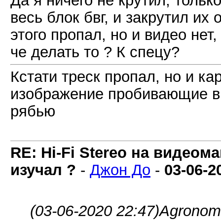
Да я ничего не крутил, тольк
весь блок бвг, и закрутил их
этого пропал, но и видео нет,
че делать то ? К спецу?
Кстати треск пропал, но и ка
изображение пробивающие в 
рябью
RE: Hi-Fi Stereo на видеом
изучал ?
-
Джон До
-
03-06-2
(03-06-2020 22:47)
AgronomH