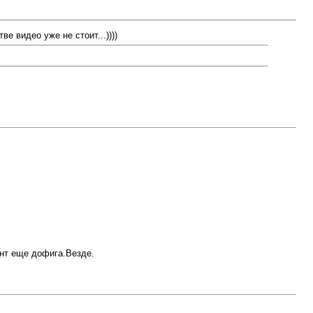
е видео уже не стоит...))))
нт еще дофига.Везде.