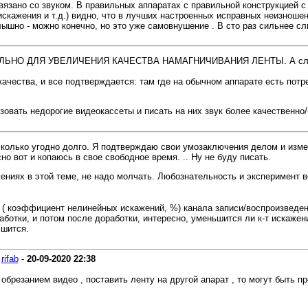
вязано со звуком. В правильных аппаратах с правильной конструкцией с 
скажения и т.д.) видно, что в лучших настроенных исправных неизношен
слышно - можно конечно, но это уже самовнушение . В сто раз сильнее
НО ДЛЯ УВЕЛИЧЕНИЯ КАЧЕСТВА НАМАГНИЧИВАНИЯ ЛЕНТЫ. А следова
качества, и все подтверждается: там где на обычном аппарате есть пот
зовать недорогие видеокассеты и писать на них звук более качественн
сколько угодно долго. Я подтверждаю свои умозаключения делом и изм
 вот и копаюсь в свое свободное время. .. Ну не буду писать.
ниях в этой теме, не надо молчать. Любознательность и эксперимент вс
( коэффициент нелинейных искажений, %) канала записи/воспроизведени
ботки, и потом после доработки, интересно, уменьшится ли к-т искаже
ьшится.
-
rifab
-
20-09-2020
22:38
 обрезанием видео , поставить ленту на другой апарат , то могут быть 