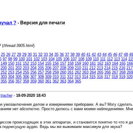
зучал ?
- Версия для печати
 (
/thread-3905.html
)
25
26
27
28
29
30
31
32
33
34
35
36
37
38
39
40
41
42
43
44
45
46
47
48
4
6
97
98
99
100
101
102
103
104
105
106
107
108
109
110
111
112
113
114
11
149
150
151
152
153
154
155
156
157
158
159
160
161
162
163
164
165
166
200
201
202
203
204
205
206
207
208
209
210
211
212
213
214
215
216
217
252
253
254
255
256
257
258
259
260
261
262
263
264
265
266
267
268
269
303
304
305
306
307
308
309
310
311
312
313
314
315
316
317
318
319
320
355
356
357
358
359
360
361
362
363
364
365
-
tracher
-
18-09-2020
18:43
ои умозаключения делом и измерениями приборами. А вы? Могу сделать 
каниям нет абсолютно. Просто делюсь с вами моими наблюдениями. Мне 
ессов происходящих в этих аппаратах, и становится понятно то что я д
 на поднесущую аудио. Ведь мы же выжимаем максимум для звука?