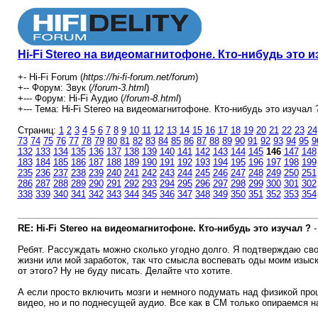
Hi-Fi Stereo на видеомагнитофоне. Кто-нибудь это и
+- Hi-Fi Forum (
https://hi-fi-forum.net/forum
)
+-- Форум: Звук (
/forum-3.html
)
+--- Форум: Hi-Fi Аудио (
/forum-8.html
)
+--- Тема: Hi-Fi Stereo на видеомагнитофоне. Кто-нибудь это изучал ?
Страниц:
1
2
3
4
5
6
7
8
9
10
11
12
13
14
15
16
17
18
19
20
21
22
23
24
73
74
75
76
77
78
79
80
81
82
83
84
85
86
87
88
89
90
91
92
93
94
95
9
132
133
134
135
136
137
138
139
140
141
142
143
144
145
146
147
148
183
184
185
186
187
188
189
190
191
192
193
194
195
196
197
198
199
235
236
237
238
239
240
241
242
243
244
245
246
247
248
249
250
251
286
287
288
289
290
291
292
293
294
295
296
297
298
299
300
301
302
338
339
340
341
342
343
344
345
346
347
348
349
350
351
352
353
354
RE: Hi-Fi Stereo на видеомагнитофоне. Кто-нибудь это изучал ?
Ребят. Рассуждать можно сколько угодно долго. Я подтверждаю св
жизни или мой заработок, так что смысла воспевать оды моим изыс
от этого? Ну не буду писать. Делайте что хотите.
А если просто включить мозги и немного подумать над физикой проц
видео, но и по поднесущей аудио. Все как в СМ только опираемся