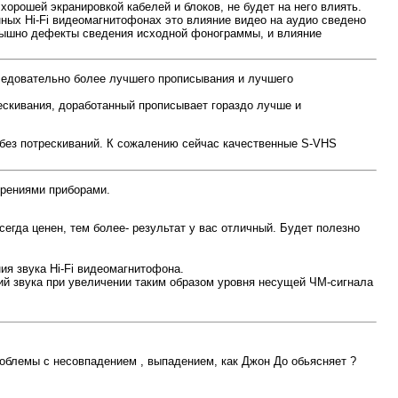
хорошей экранировкой кабелей и блоков, не будет на него влиять.
ных Hi-Fi видеомагнитофонах это влияние видео на аудио сведено
 слышно дефекты сведения исходной фонограммы, и влияние
тельно более лучшего прописывания и лучшего
рескивания, доработанный прописывает гораздо лучше и
о/без потрескиваний. К сожалению сейчас качественные S-VHS
ерениями приборами.
егда ценен, тем более- результат у вас отличный. Будет полезно
я звука Hi-Fi видеомагнитофона.
ний звука при увеличении таким образом уровня несущей ЧМ-сигнала
проблемы с несовпадением , выпадением, как Джон До обьясняет ?