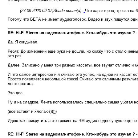
(27-09-2020 09:07)
Shade писал(а):
Что характерно, треска на б
Потому что БЕТА не имеет аудиоголовок. Видео и звук пишутся одн
RE: Hi-Fi Stereo на видеомагнитофоне. Кто-нибудь это изучал ?
Да. Я скидывал.
Ребят. До измерений еще руки не дошли, но скажу что с отключенны
это раз.
Далее. Записано у меня три разных кассеты, все звучат отлично и б
И что самое интересное и я считаю это успех, на одной из кассе
Просто появляется небольшой треск! Считаю это отличным результа
лентопротяга.
Это два.
Ну и на сладкое. Лента использовалась специально самая убогая н
(все встают и хлопают)))))
Идею как прикрутить авто трекинг на ЧМ аудио поднесущую еще не 
RE: Hi-Fi Stereo на видеомагнитофоне. Кто-нибудь это изучал ?