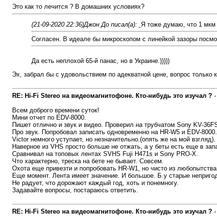
Это как то лечится ? В домашних условиях?
(21-09-2020 22:36)
Джон До писал(а):
Я тоже думаю, что 1 мкм 
Согласен. В идеале бы микроскопом с линейкой зазоры посмот
Да есть неплохой 65-й панас, но в Украине.)))))
Эх, забрал бы с удовольствием по адекватной цене, вопрос только ка
RE: Hi-Fi Stereo на видеомагнитофоне. Кто-нибудь это изучал ?
Всем доброго времени суток!
Мини отчет по EDV-8000.
Пишет отлично и звук и видео. Проверил на трубчатом Sony KV-36FS
Про звук. Попробовал записать одновременно на HR-W5 и EDV-8000.
Victor немного уступает, но незначительно.(опять же на мой взгляд).
Наверное из VHS просто больше не отжать, а у беты есть еще в запа
Сравнивал на топовых лентах SVHS Fuji H471s и Sony PRO-X.
Что характерно, треска на бете не бывает. Совсем.
Охота еще привезти и попробовать HR-W1, но чисто из любопытства
Еще момент. Лента имеет значение. И большое. Б.у старые неприг
Не радует, что дорожают каждый год, хоть и понемногу.
Задавайте вопросы, постараюсь ответить.
RE: Hi-Fi Stereo на видеомагнитофоне. Кто-нибудь это изучал ?