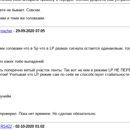
ете не бывает. Совсем.
ими и теми же головками.
-
tracher
-
29-09-2020
07:05
ми головами что в Sp что в LP размах сигнала остается одинаковым, то
ез каких либо выпадений.
т есть поперечно мятый участок ленты. Так вот на нем в режиме LP НЕ
том! Учитывая что LP режим сам по себе не способствует стабильности 
оунейм.
проверил. Пока нет времени. Но сделаю обязательно.
-
RS422
-
02-10-2020
01:02