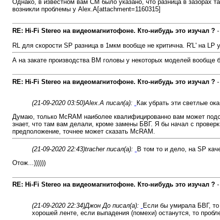
Однако, в известном вам СМ было указано, что разница в зазорах т
возникли проблемы у Alex.A[attachment=1160315]
RE: Hi-Fi Stereo на видеомагнитофоне. Кто-нибудь это изучал ?
RL для скорости SP разница в 1мкм вообще не критична. R'L' на LP
А на закате производства ВМ головы у некоторых моделей вообще бы
RE: Hi-Fi Stereo на видеомагнитофоне. Кто-нибудь это изучал ?
(21-09-2020 03:50)
Alex.A писал(а):
Как убрать эти светлые ока
Думаю, только McRAM наиболее квалифицированно вам может подсказа
знает, что там вам делали, кроме замены БВГ. Я бы начал с проверк
предположение, точнее может сказать McRAM.
(21-09-2020 22:43)
tracher писал(а):
В том то и дело, на SP кач
Отож...))))))
RE: Hi-Fi Stereo на видеомагнитофоне. Кто-нибудь это изучал ?
(21-09-2020 22:34)
Джон До писал(а):
Если бы умирала БВГ, то
хорошей ленте, если выпадения (помехи) останутся, то пробле