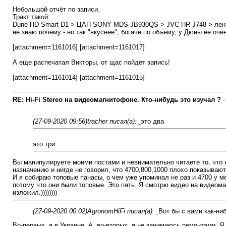
Небольшой отчёт по записи.
Тракт такой:
Dune HD Smart D1 > ЦАП SONY MDS-JB930QS > JVC HR-J748 > лен
не знаю почему - но так "вкуснее", богаче по объёму, у Дюны не оче
[attachment=1161016] [attachment=1161017]
А еще распечатал Викторы, от щас пойдёт запись!
[attachment=1161014] [attachment=1161015]
RE: Hi-Fi Stereo на видеомагнитофоне. Кто-нибудь это изучал ?
(27-09-2020 09:56)
tracher писал(а):
это два
это три.
Вы манипулируете моими постами и невнимательно читаете то, что я
назначению и нигде не говорил, что 4700,800,1000 плохо показывают
И я собираю топовые панасы, о чем уже упоминал не раз и 4700 у ме
потому что они были топовые. Это пять. Я смотрю видео на видеома
изложил.))))))))
(27-09-2020 00:02)
AgronomHiFi писал(а):
Вот бы с вами как-ни
Во-первых, я в Украине. А, во-вторых, я не занимаюсь ремонтами. 