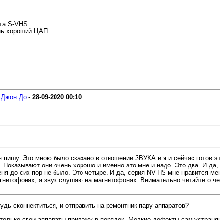
та S-VHS
нь хороший ЦАП...
-
Джон До
-
28-09-2020
00:10
 пишу. Это мною было сказано в отношении ЗВУКА и я и сейчас готов эт
. Показывают они очень хорошо и именно это мне и надо. Это два. И да,
ня до сих пор не было. Это четыре. И да, серия NV-HS мне нравится ме
гнитофонах, а звук слушаю на магнитофонах. Внимательно читайте о чем
будь сконнектиться, и отправить на ремонтник пару аппаратов?
Я только свои аппараты привожу в порядок. Мелкие дефекты сам устран