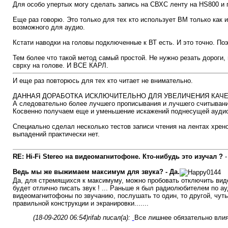
Для особо упертых могу сделать запись на СВХС ленту на HS800 и п
Еще раз говорю. Это только для тех кто использует ВМ только как 
возможного для аудио.
Кстати наводки на головы подключенные к ВТ есть. И это точно. По
Тем более что такой метод самый простой. Не нужно резать дороги,
сврху на голове. И ВСЕ КАРЛ.
И еще раз повторюсь для тех кто читает не внимательно.
ДАННАЯ ДОРАБОТКА ИСКЛЮЧИТЕЛЬНО ДЛЯ УВЕЛИЧЕНИЯ КАЧ
А следовательно более лучшего прописывания и лучшего считывани
Косвенно получаем еще и уменьшение искажений поднесущей аудио
Специально сделал несколько тестов записи чтения на лентах хрено
выпадений практически нет.
RE: Hi-Fi Stereo на видеомагнитофоне. Кто-нибудь это изучал ?
Ведь мы же выжимаем максимум для звука? - Да.
Да, для стремящихся к максимуму, можно пробовать отключить виде
будет отлично писать звук ! ... Раньше я был радиолюбителем по ау
видеомагнитофоны по звучанию, послушать то один, то другой, чуть 
правильной конструкции и экранировки.......
(18-09-2020 06:54)
rifab писал(а):
Все лишнее обязательно влия