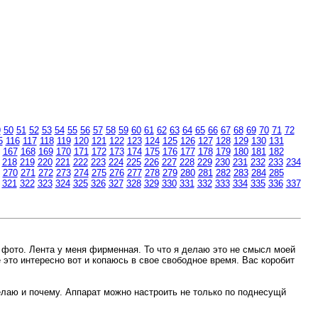
9
50
51
52
53
54
55
56
57
58
59
60
61
62
63
64
65
66
67
68
69
70
71
72
5
116
117
118
119
120
121
122
123
124
125
126
127
128
129
130
131
167
168
169
170
171
172
173
174
175
176
177
178
179
180
181
182
218
219
220
221
222
223
224
225
226
227
228
229
230
231
232
233
234
270
271
272
273
274
275
276
277
278
279
280
281
282
283
284
285
321
322
323
324
325
326
327
328
329
330
331
332
333
334
335
336
337
фото. Лента у меня фирменная. То что я делаю это не смысл моей
это интересно вот и копаюсь в свое свободное время. Вас коробит
елаю и почему. Аппарат можно настроить не только по поднесущй