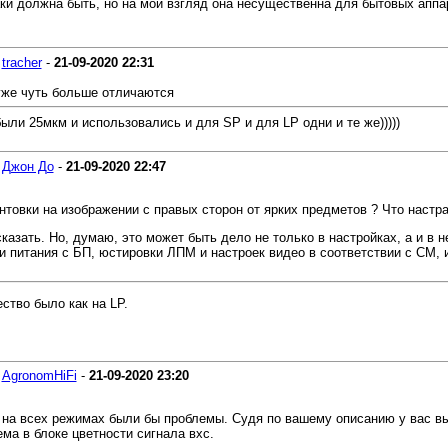
аки должна быть, но на мой взгляд она несущественна для бытовых аппа
-
tracher
-
21-09-2020
22:31
 уже чуть больше отличаются
ли 25мкм и использовались и для SP и для LP одни и те же)))))
-
Джон До
-
21-09-2020
22:47
нтовки на изображении с правых сторон от ярких предметов ? Что настр
ть. Но, думаю, это может быть дело не только в настройках, а и в не
и питания с БП, юстировки ЛПМ и настроек видео в соответствии с СМ, и 
ество было как на LP.
-
AgronomHiFi
-
21-09-2020
23:20
 на всех режимах были бы проблемы. Судя по вашему описанию у вас вы
ма в блоке цветности сигнала вхс.