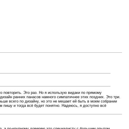
о повторить. Это раз. Но я использую видаки по прямому
 дизайн ранних панасов намного симпатичнее этих поздних. Это три.
ньше всего по дизайну, но это не мешает ей быть в моем собрании
 пишу и тогда всё будет понятно. Надеюсь, я доступно всё
яю, а по-крупному доверяю это специалисту с большим опытом.