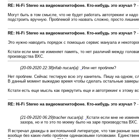
RE: Hi-Fi Stereo на видеомагнитофоне. Кто-нибудь это изучал ?
Могут быть в том смысле, что не будет работать автотрекинг и надо 
подстроить вручную. Проблемой это назвать сложно, просто лишние 
RE: Hi-Fi Stereo на видеомагнитофоне. Кто-нибудь это изучал ?
Это нужно наводить порядок с помощью сервис мануала и некоторог
Кстати если мне не изменяет память, то нет различий между голова
производства ВХС.
(20-09-2020 22:38)
rifab писал(а):
Или нет проблем?
Нет проблем. Сейчас тестирую всю эту канитель. Пишу на одном, с
В данный момент выжидаю время чтобы сделать остальные замеры и
Кстати есть еще мысль как прикрутить еще и автотрекинг к этому вс
RE: Hi-Fi Stereo на видеомагнитофоне. Кто-нибудь это изучал ?
(21-09-2020 06:29)
tracher писал(а):
Кстати если мне не изменя
зазора, но и то это по моему было на заре производства ВХС.
Я встречал дважды в англоязычной литературе, что там разные заз
вообще без каких-либо проблем одинаковыми головками. Единственно