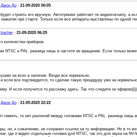
-
Джон До
-
21-09-2020
00:05
будет строить его вручную. Автотрекинг работает по видеосигналу, а есл
нажатия при старте. Только если все аппараты выставлены по одной тест
-
tracher
-
21-09-2020
06:29
о количества приборов.
ми NTSC и PAL. разница лишь в частоте ее вращения. Если только может
лушаю на всех в наличии. Везде все нормально.
 если все подтвердится, то сделаю такую процедуру уже на нормально
ему. И если получится то расскажу здесь. Так что следите за эфиром))))
-
Джон До
-
21-09-2020
22:22
ет память, то нет различий между головами NTSC и PAL. разница лишь 
оры, но, к сожалению, не сохранил ссылки на ту информацию. Но в то ж
е, где я видел отдельные головки для NTSC, так это для звука на NV-