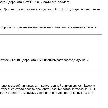
богом доработанном HD 90. и сами все поймете.
ть. Да и нет смысла уже в видео на ВХС. Потому и делаю максимум
 шприца с отрезанным кончиком или оловоотсоса отпаял контакты
 потрескивания, доработанный прописывает гораздо лучше и
ьно звуковой аппарат, для качественной записи звука. Наверно
нтереснее стало просто пробовать разные готовые топовые Hi-Fi
нах и сведено к минимуму это влияние лишнего на звук, за счёт