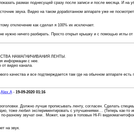
оказать размах поднесущей сразу после записи и после месяца. И на у
источник звука. Видео на таком доработанном аппарате уже не посмотре
этому отключение как сделал я 100% их исключает.
 не нужно ничего разбирать. Просто открыл крышку и с помощью иглы от
ЕСТВА НАМАГНИЧИВАНИЯ ЛЕНТЫ.
я информации с нее.
 от видео канала.
вого качества и все подтверждается там где на обычном аппарате есть
-
Alex.A
-
19-09-2020
01:16
оголовки. Должно лучше прописывать ленту, согласен. Сделать специал
дио, тоже любил экспериментировать с улучшениями.... (Теперь как-то и
по-разному звучат они.. Может, как раз в топовых Hi-Fi видеомагнитофо
ет на звук.