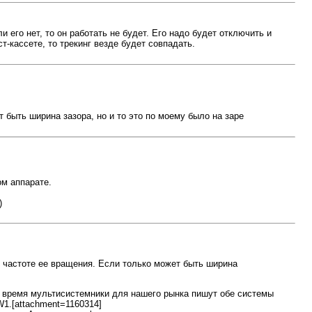
и его нет, то он работать не будет. Его надо будет отключить и
-кассете, то трекинг везде будет совпадать.
 быть ширина зазора, но и то это по моему было на заре
м аппарате.
)
в частоте ее вращения. Если только может быть ширина
е время мультисистемники для нашего рынка пишут обе системы
W1.[attachment=1160314]