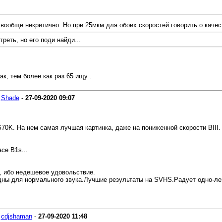
вообще некритично. Но при 25мкм для обоих скоростей говорить о качеств
реть, но его поди найди...
к, тем более как раз 65 ищу .
-
Shade
-
27-09-2020
09:07
70K. На нем самая лучшая картинка, даже на пониженной скорости BIII.
се B1s...
, ибо недешевое удовольствие.
одны для нормального звука.Лучшие результаты на SVHS.Радует одно-ле
-
cdjshaman
-
27-09-2020
11:48