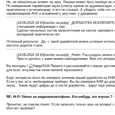
Не, не обязательно влияет на звук. Лишнее может быть вообще не с
По измеренным параметрам звука (спектр шумов на аудиовыходах, и
практически к исчезающему, и его не слышно. А убедить себя что 
неравномерной АЧХ и искажений у акустики, у динамиков.
(18-09-2020 18:43)
tracher писал(а):
ДОРАБОТКА ИСКЛЮЧИТЕЛЬ
считывания информации с нее.
Сделал несколько тестов записи/чтения на лентах хренового 
выпадений практически нет.
Отличный результат.. Да, с такой доработкой можно успешно исполь
кассеты дорогие стали.
(18-09-2020 18:43)
tracher писал(а):
Ребят. Рассуждать можно 
Просто делюсь с вами моими наблюдениями. Мне это интересно
Вы молодец !
Пишите и рассказывайте о ваших достиже
для всех энтузиастов качественной звукозаписи.
Ещё- интересно было бы измерить влияние вашей доработки на КНИ 
Если у вас есть необходимые приборы -Вы бы измерили КНИ до дора
звука... Какие будут цифры до и после доработки... вдруг ещё умен
RE: Hi-Fi Stereo на видеомагнитофоне. Кто-нибудь это изучал ?
Прочитал, не совсем понял. Если записать только звук на аппарат с
Или нет проблем?