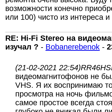
возможности конечно приобре
или 100) чисто из интереса и
RE: Hi-Fi Stereo на видеом
изучал ?
-
Bobanerebenok
-
2
(21-02-2021 22:54)
RR46HSE
видеомагнитофонов не был
VHS. Я их воспринимаю то
просмотра на ночь фильмо
самое простое всегда сто
глубоко не вникал были л