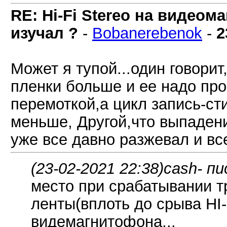
RE: Hi-Fi Stereo на видеом
изучал ?
-
Bobanerebenok
-
2
Может я тупой...один говорит
пленки больше и ее надо про
перемоткой,а цикл запись-ст
меньше, Другой,что выпадения
уже все давно разжевал и вс
(23-02-2021 22:38)
cash- пи
место при срабатывании т
ленты(вплоть до срыва HI-
видемагнитофона...