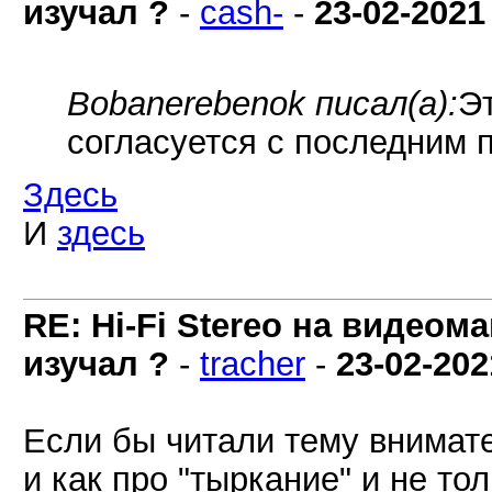
изучал ?
-
cash-
-
23-02-2021
Bobanerebenok писал(а):
Эт
согласуется с последним 
Здесь
И
здесь
RE: Hi-Fi Stereo на видеом
изучал ?
-
tracher
-
23-02-202
Если бы читали тему внимате
и как про "тыркание" и не тол