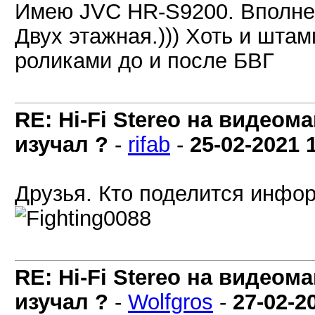
Имею JVC HR-S9200. Вполне 
Двух этажная.))) Хоть и шт
роликами до и после БВГ
RE: Hi-Fi Stereo на видеом
изучал ?
-
rifab
-
25-02-2021
Друзья. Кто поделится инфо
RE: Hi-Fi Stereo на видеом
изучал ?
-
Wolfgros
-
27-02-2