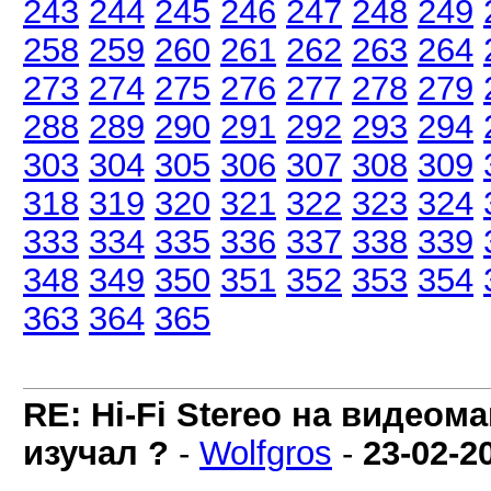
243
244
245
246
247
248
249
258
259
260
261
262
263
264
273
274
275
276
277
278
279
288
289
290
291
292
293
294
303
304
305
306
307
308
309
318
319
320
321
322
323
324
333
334
335
336
337
338
339
348
349
350
351
352
353
354
363
364
365
RE: Hi-Fi Stereo на видеом
изучал ?
-
Wolfgros
-
23-02-2