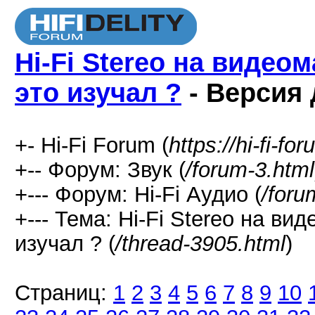
Hi-Fi Stereo на видео
это изучал ?
- Версия 
+- Hi-Fi Forum (
https://hi-fi-fo
+-- Форум: Звук (
/forum-3.html
+--- Форум: Hi-Fi Аудио (
/foru
+--- Тема: Hi-Fi Stereo на в
изучал ? (
/thread-3905.html
)
Страниц:
1
2
3
4
5
6
7
8
9
10