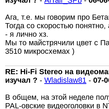
изучал ?
-
AlTair_SPb
-
06-06
Ага, т.е. мы говорим про Бет
Тогда со скоростью понятно,
- я лично хз.
Мы то майстрячили цвет с П
3510 микросхемах )
RE: Hi-Fi Stereo на видеом
изучал ?
-
Wladislaw81
-
07-0
В общем, на этой неделе пол
PAL-овские видеоголовки в 