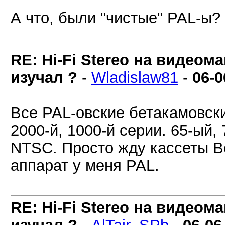
А что, были "чистые" PAL-ы?
RE: Hi-Fi Stereo на видеом
изучал ?
-
Wladislaw81
-
06-0
Все PAL-овские бетакамовск
2000-й, 1000-й серии. 65-ый, 7
NTSC. Просто жду кассеты B
аппарат у меня PAL.
RE: Hi-Fi Stereo на видеом