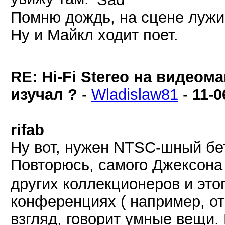
Помню дождь, на сцене лужи
Ну и Майкл ходит поет.
RE: Hi-Fi Stereo на видеом
изучал ?
-
Wladislaw81
-
11-0
rifab
Ну вот, нужен NTSC-шный бет
Повторюсь, самого Джексона
других коллекционеров и этог
конференциях ( например, от 2
взгляд, говорит умные вещи.