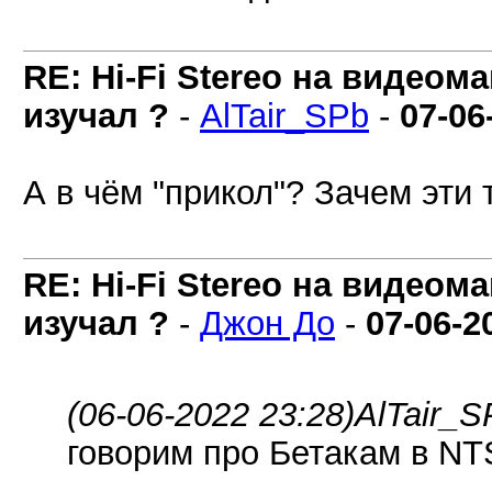
RE: Hi-Fi Stereo на видеом
изучал ?
-
AlTair_SPb
-
07-06
А в чём "прикол"? Зачем эти
RE: Hi-Fi Stereo на видеом
изучал ?
-
Джон До
-
07-06-2
(06-06-2022 23:28)
AlTair_S
говорим про Бетакам в NT