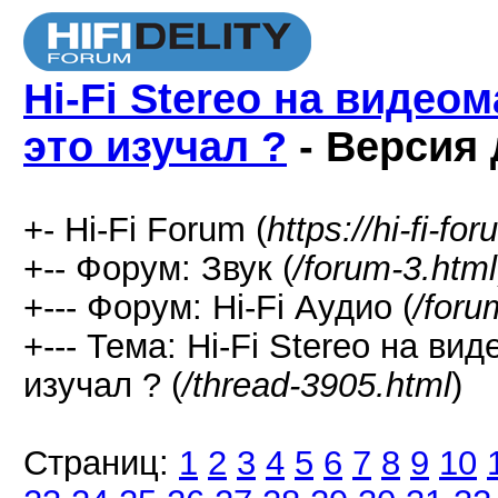
Hi-Fi Stereo на видео
это изучал ?
- Версия 
+- Hi-Fi Forum (
https://hi-fi-fo
+-- Форум: Звук (
/forum-3.html
+--- Форум: Hi-Fi Аудио (
/foru
+--- Тема: Hi-Fi Stereo на в
изучал ? (
/thread-3905.html
)
Страниц:
1
2
3
4
5
6
7
8
9
10