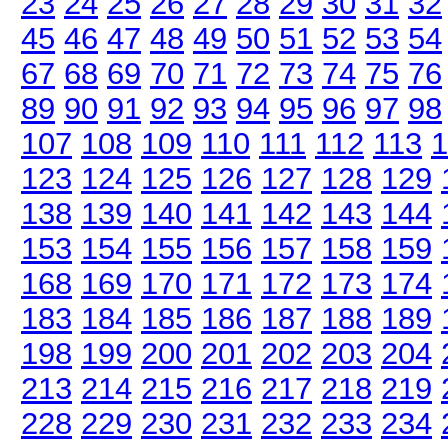
23
24
25
26
27
28
29
30
31
32
45
46
47
48
49
50
51
52
53
54
67
68
69
70
71
72
73
74
75
76
89
90
91
92
93
94
95
96
97
98
107
108
109
110
111
112
113
1
123
124
125
126
127
128
129
138
139
140
141
142
143
144
153
154
155
156
157
158
159
168
169
170
171
172
173
174
183
184
185
186
187
188
189
198
199
200
201
202
203
204
213
214
215
216
217
218
219
228
229
230
231
232
233
234