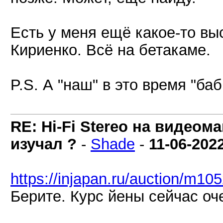
Есть у меня ещё какое-то вы
Кириенко. Всё на бетакаме.
P.S. А "наш" в это время "баб
RE: Hi-Fi Stereo на видеом
изучал ?
-
Shade
-
11-06-202
https://injapan.ru/auction/m10
Берите. Курс йены сейчас оч