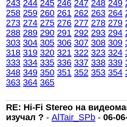
243
244
245
246
247
248
249
258
259
260
261
262
263
264
273
274
275
276
277
278
279
288
289
290
291
292
293
294
303
304
305
306
307
308
309
318
319
320
321
322
323
324
333
334
335
336
337
338
339
348
349
350
351
352
353
354
363
364
365
RE: Hi-Fi Stereo на видеом
изучал ?
-
AlTair_SPb
-
06-06