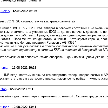
, светодиод выдаёт сигналы
-
Alex.A
-
12-08-2022
03:19
22-й JVC NTSC стоимостью не как крыло самолёта?
бе нашёл JVC BR-S 822 E PAL аппарат в рабочем состоянии с не очень бол
 крыто самолёта, а умеренные 500$ ... да, это не очень дёшево, но по
 и он до сих пор работает... Правда, там подсох один конденсатор-электр
аботает... Пора менять конденсатор на новый... Зато звучит хорошо, сво
 чёткости мне больше нравится Panasonic AG-7355 )
апасной, но тот уже попался в плохом состоянии со скрытым дефект
спешно починил сервоплату и заменил БВГ на исправный донорский от NT
нет возможности привозить такие аппараты... да и по тем ценам уже не б
-
tursan
-
12-08-2022
10:28
 LINE вход, поэтому включил его аппаратно. теперь вопрос возник с АРУ
вставить это всё в сам корпус видика, наверное не выйдет, нужно масты
-
rifab
-
12-08-2022
13:11
авайте туда сигнал через переменник со шкалой . Сколько градусов кру
-
tursan
-
12-08-2022
13:41