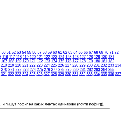
9
50
51
52
53
54
55
56
57
58
59
60
61
62
63
64
65
66
67
68
69
70
71
72
5
116
117
118
119
120
121
122
123
124
125
126
127
128
129
130
131
167
168
169
170
171
172
173
174
175
176
177
178
179
180
181
182
218
219
220
221
222
223
224
225
226
227
228
229
230
231
232
233
234
270
271
272
273
274
275
276
277
278
279
280
281
282
283
284
285
321
322
323
324
325
326
327
328
329
330
331
332
333
334
335
336
337
 и пишут пофиг на каких лентах одинаково (почти пофиг))).