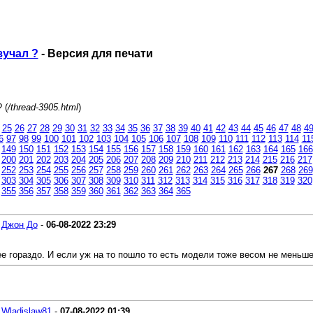
зучал ?
- Версия для печати
 (
/thread-3905.html
)
25
26
27
28
29
30
31
32
33
34
35
36
37
38
39
40
41
42
43
44
45
46
47
48
4
6
97
98
99
100
101
102
103
104
105
106
107
108
109
110
111
112
113
114
11
149
150
151
152
153
154
155
156
157
158
159
160
161
162
163
164
165
166
200
201
202
203
204
205
206
207
208
209
210
211
212
213
214
215
216
217
252
253
254
255
256
257
258
259
260
261
262
263
264
265
266
267
268
269
303
304
305
306
307
308
309
310
311
312
313
314
315
316
317
318
319
320
355
356
357
358
359
360
361
362
363
364
365
-
Джон До
-
06-08-2022
23:29
 гораздо. И если уж на то пошло то есть модели тоже весом не меньше.
-
Wladislaw81
-
07-08-2022
01:39