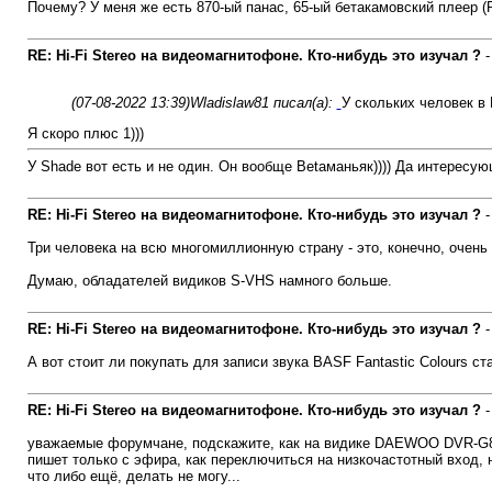
Почему? У меня же есть 870-ый панас, 65-ый бетакамовский плеер (
RE: Hi-Fi Stereo на видеомагнитофоне. Кто-нибудь это изучал ?
(07-08-2022 13:39)
Wladislaw81 писал(а):
У скольких человек в
Я скоро плюс 1)))
У Shade вот есть и не один. Он вообще Betaманьяк)))) Да интересу
RE: Hi-Fi Stereo на видеомагнитофоне. Кто-нибудь это изучал ?
Три человека на всю многомиллионную страну - это, конечно, очень 
Думаю, обладателей видиков S-VHS намного больше.
RE: Hi-Fi Stereo на видеомагнитофоне. Кто-нибудь это изучал ?
А вот стоит ли покупать для записи звука BASF Fantastic Colours ст
RE: Hi-Fi Stereo на видеомагнитофоне. Кто-нибудь это изучал ?
уважаемые форумчане, подскажите, как на видике DAEWOO DVR-G892 в
пишет только с эфира, как переключиться на низкочастотный вход, н
что либо ещё, делать не могу...