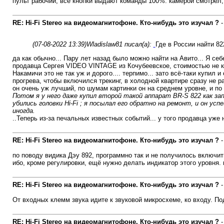
пульт рабочий, все кнопки выдают команды 100%. камерой смотрел
RE: Hi-Fi Stereo на видеомагнитофоне. Кто-нибудь это изучал ?
(07-08-2022 13:39)
Wladislaw81 писал(а):
Где в России найти 8
да как обычно... Пару лет назад было можно найти на Авито... Я се
продавца Сергея VIDEO VINTAGE из Кочубеевское, стоимостью не как
Накамичи это не так уж и дорого.... терпимо... зато всё-таки купил
прогрева, чтобы включился трекинг, в холодной квартире сразу не р
он очень уж лучший, по шумам картинки он на среднем уровне, и по
Потом я у него даже купил второй такой аппарат BR-S 822 как з
убились головки Hi-Fi ; я посылал его обратно на ремонт, и он у
иногда.
..Теперь из-за печальных известных событий... у того продавца уже 
RE: Hi-Fi Stereo на видеомагнитофоне. Кто-нибудь это изучал ?
по поводу видика Дэу 892, программно так и не получилось включить
ибо, кроме регулировки, ещё нужно делать индикатор этого уровня. 
RE: Hi-Fi Stereo на видеомагнитофоне. Кто-нибудь это изучал ?
От входных клемм звука идите к звуковой микросхеме, ко входу. Под
RE: Hi-Fi Stereo на видеомагнитофоне. Кто-нибудь это изучал ?