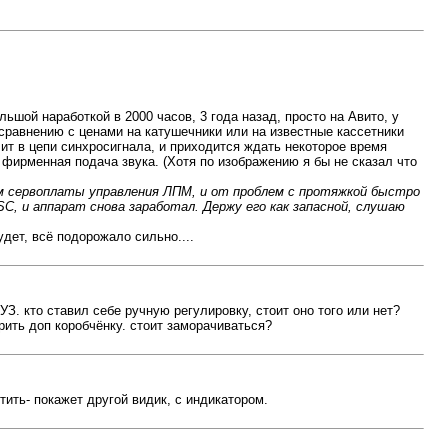
ьшой наработкой в 2000 часов, 3 года назад, просто на Авито, у
 сравнению с ценами на катушечники или на известные кассетники
олит в цепи синхросигнала, и приходится ждать некоторое время
я фирменная подача звука. (Хотя по изображению я бы не сказал что
ом сервоплаты управления ЛПМ, и от проблем с протяжкой быстро
SC, и аппарат снова заработал. Держу его как запасной, слушаю
удет, всё подорожало сильно....
З. кто ставил себе ручную регулировку, стоит оно того или нет?
рить доп коробчёнку. стоит заморачиваться?
тить- покажет другой видик, с индикатором.