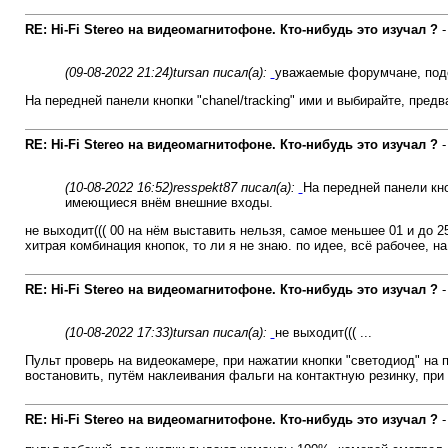
RE: Hi-Fi Stereo на видеомагнитофоне. Кто-нибудь это изучал ?
(09-08-2022 21:24)
tursan писал(а):
уважаемые форумчане, подс
На передней панели кнопки "chanel/tracking" ими и выбирайте, пре
RE: Hi-Fi Stereo на видеомагнитофоне. Кто-нибудь это изучал ?
(10-08-2022 16:52)
resspekt87 писал(а):
На передней панели кно
имеющиеся внём внешние входы.
не выходит((( 00 на нём выставить нельзя, самое меньшее 01 и до 2
хитрая комбинация кнопок, то ли я не знаю. по идее, всё рабочее, н
RE: Hi-Fi Stereo на видеомагнитофоне. Кто-нибудь это изучал ?
(10-08-2022 17:33)
tursan писал(а):
не выходит((( ...
Пульт проверь на видеокамере, при нажатии кнопки "светодиод" на п
востановить, путём наклеивания фальги на контактную резинку, при
RE: Hi-Fi Stereo на видеомагнитофоне. Кто-нибудь это изучал ?