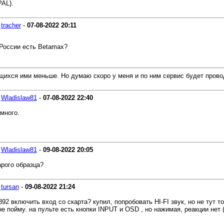
PAL).
-
tracher
-
07-08-2022
20:11
 России есть Betamax?
ющихся ими меньше. Но думаю скоро у меня и по ним сервис будет прово
-
Wladislaw81
-
07-08-2022
22:40
много.
-
Wladislaw81
-
09-08-2022
20:05
арого образца?
-
tursan
-
09-08-2022
21:24
ключить вход со скарта? купил, попробовать HI-FI звук, но не тут то 
е пойму. на пульте есть кнопки INPUT и OSD , но нажимая, реакции нет (