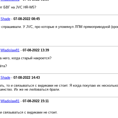
тит БВГ на JVC HR-W5?
-
Shade
-
07-08-2022
08:45
е спрашивали. У JVC, про которые я упомянул ЛПМ прямоприводной (кром
-
Wladislaw81
-
07-08-2022
13:39
 него, когда старый накроется?
ёта?
-
Shade
-
07-08-2022
14:43
ь, то и связываться с видиками не стоит. Я когда покупаю их несколько 
инство. Их же не любоваться брали.
-
Wladislaw81
-
07-08-2022
15:11
 и связываться с видиками не стоит.