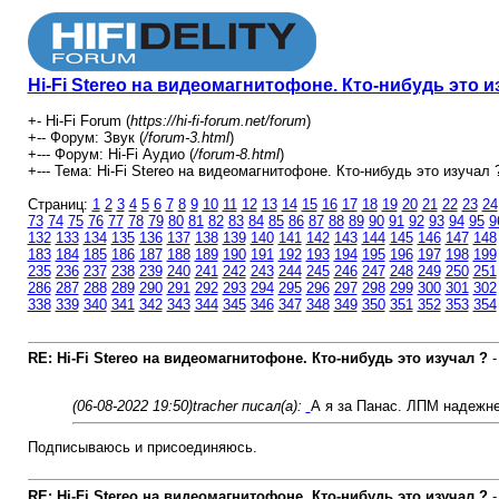
Hi-Fi Stereo на видеомагнитофоне. Кто-нибудь это и
+- Hi-Fi Forum (
https://hi-fi-forum.net/forum
)
+-- Форум: Звук (
/forum-3.html
)
+--- Форум: Hi-Fi Аудио (
/forum-8.html
)
+--- Тема: Hi-Fi Stereo на видеомагнитофоне. Кто-нибудь это изучал ?
Страниц:
1
2
3
4
5
6
7
8
9
10
11
12
13
14
15
16
17
18
19
20
21
22
23
24
73
74
75
76
77
78
79
80
81
82
83
84
85
86
87
88
89
90
91
92
93
94
95
9
132
133
134
135
136
137
138
139
140
141
142
143
144
145
146
147
148
183
184
185
186
187
188
189
190
191
192
193
194
195
196
197
198
199
235
236
237
238
239
240
241
242
243
244
245
246
247
248
249
250
251
286
287
288
289
290
291
292
293
294
295
296
297
298
299
300
301
302
338
339
340
341
342
343
344
345
346
347
348
349
350
351
352
353
354
RE: Hi-Fi Stereo на видеомагнитофоне. Кто-нибудь это изучал ?
(06-08-2022 19:50)
tracher писал(а):
А я за Панас. ЛПМ надежнее
Подписываюсь и присоединяюсь.
RE: Hi-Fi Stereo на видеомагнитофоне. Кто-нибудь это изучал ?