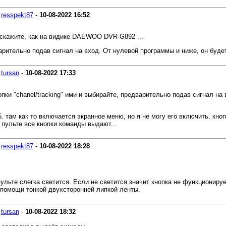
-
resspekt87
-
10-08-2022
16:52
кажите, как на видике DAEWOO DVR-G892 ...
дварительно подав сигнал на вход. От нулевой программы и ниже, он бу
-
tursan
-
10-08-2022
17:33
пки "chanel/tracking" ими и выбирайте, предварительно подав сигнал на
5. там как то включается экранное меню, но я не могу его включить. кно
а пульте все кнопки команды выдают...
-
resspekt87
-
10-08-2022
18:28
ульте слегка светится. Если не светится значит кнопка не функционирует
 помощи тонкой двухсторонней липкой ленты.
-
tursan
-
10-08-2022
18:32