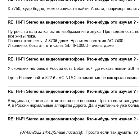
К 7750, худо-бедно, можно запчасти найти. А если, например, поле
RE: Hi-Fi Stereo на видеомагнитофоне. Кто-нибудь это изучал ?
Ну речь то шла за качество изображения и звука. Про надежность н
все живы пока.
Панасы тоже есть. И 870й даже. Нравится портатив AG-7400.
И конечно, бета от тети Сони. SL-HF1000D - очень даже
RE: Hi-Fi Stereo на видеомагнитофоне. Кто-нибудь это изучал ?
У скольких человек в России есть Betamax? Где искать новый БВГ на
Где в России найти 822-й JVC NTSC стоимостью не как крыло самол
RE: Hi-Fi Stereo на видеомагнитофоне. Кто-нибудь это изучал ?
Владислав, я не знаю ответов на все вопросы. Просто если так думат
А в России нормальные аппараты дорого. Да и умотанные уже больш
RE: Hi-Fi Stereo на видеомагнитофоне. Кто-нибудь это изучал ?
(07-08-2022 14:43)
Shade писал(а):
Просто если так думать, то