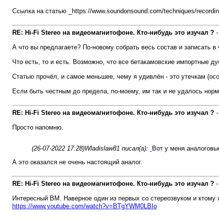
Ссылка на статью _https://www.soundonsound.com/techniques/recording
RE: Hi-Fi Stereo на видеомагнитофоне. Кто-нибудь это изучал ?
А что вы предлагаете? По-новому собрать весь состав и записать в
Что есть, то и есть. Возможно, что все бетакамовские импортные дуб
Статью прочёл, и самое меньшее, чему я удивлён - это утечкам (осо
Если быть честным до предела, по-моему, им так и не удалось норм
RE: Hi-Fi Stereo на видеомагнитофоне. Кто-нибудь это изучал ?
Просто напомню.
(26-07-2022 17:28)
Wladislaw81 писал(а):
Вот у меня аналоговые
А это оказался не очень настоящий аналог.
RE: Hi-Fi Stereo на видеомагнитофоне. Кто-нибудь это изучал ?
Интересный ВМ. Наверное один из первых со стереозвуком и ктому
https://www.youtube.com/watch?v=BTgYWM0LBIo