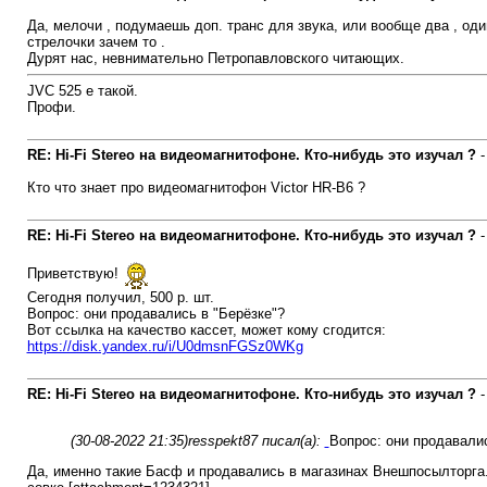
Да, мелочи , подумаешь доп. транс для звука, или вообще два , оди
стрелочки зачем то .
Дурят нас, невнимательно Петропавловского читающих.
JVC 525 е такой.
Профи.
RE: Hi-Fi Stereo на видеомагнитофоне. Кто-нибудь это изучал ?
Кто что знает про видеомагнитофон Victor HR-B6 ?
RE: Hi-Fi Stereo на видеомагнитофоне. Кто-нибудь это изучал ?
Приветствую!
Сегодня получил, 500 р. шт.
Вопрос: они продавались в "Берёзке"?
Вот ссылка на качество кассет, может кому сгодится:
https://disk.yandex.ru/i/U0dmsnFGSz0WKg
RE: Hi-Fi Stereo на видеомагнитофоне. Кто-нибудь это изучал ?
(30-08-2022 21:35)
resspekt87 писал(а):
Вопрос: они продавалис
Да, именно такие Басф и продавались в магазинах Внешпосылторга. 