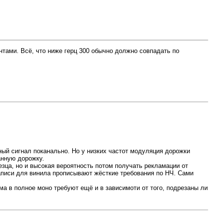
тами. Всё, что ниже герц 300 обычно должно совпадать по
ный сигнал поканально. Но у низких частот модуляция дорожки
анную дорожку.
езца, но и высокая вероятность потом получать рекламации от
аписи для винила прописывают жёсткие требования по НЧ. Сами
ма в полное моно требуют ещё и в зависимоти от того, подрезаны ли