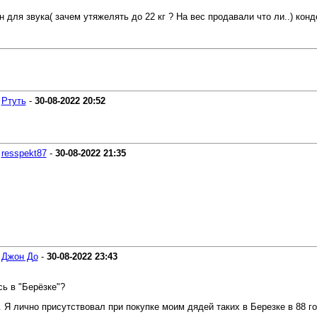
н для звука( зачем утяжелять до 22 кг ? На вес продавали что ли..) кон
-
Ртуть
-
30-08-2022
20:52
-
resspekt87
-
30-08-2022
21:35
-
Джон До
-
30-08-2022
23:43
ь в "Берёзке"?
Я лично присутствовал при покупке моим дядей таких в Березке в 88 го