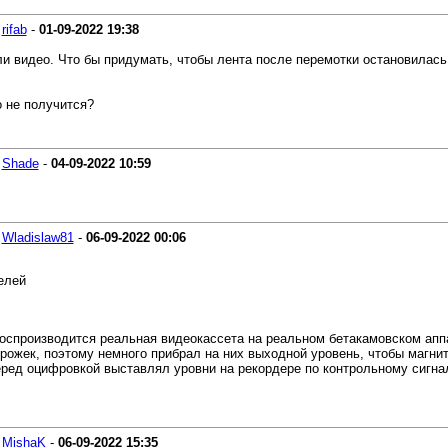
-
rifab
-
01-09-2022
19:38
и видео. Что бы придумать, чтобы лента после перемотки остановилась н
 не получится?
-
Shade
-
04-09-2022
10:59
-
Wladislaw81
-
06-09-2022
00:06
елей
воспроизводится реальная видеокассета на реальном бетакамовском апп
рожек, поэтому немного прибрал на них выходной уровень, чтобы магни
ред оцифровкой выставлял уровни на рекордере по контрольному сигнал
-
MishaK
-
06-09-2022
15:35