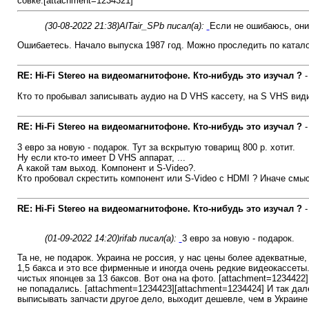
совке.[attachment=1234321]
(30-08-2022 21:38)
AlTair_SPb писал(а):
Если не ошибаюсь, они
Ошибаетесь. Начало выпуска 1987 год. Можно проследить по катало
RE: Hi-Fi Stereo на видеомагнитофоне. Кто-нибудь это изучал ?
Кто то пробывал записывать аудио на D VHS кассету, на S VHS вид
RE: Hi-Fi Stereo на видеомагнитофоне. Кто-нибудь это изучал ?
3 евро за новую - подарок. Тут за вскрытую товарищ 800 р. хотит.
Ну если кто-то имеет D VHS аппарат, ...
А какой там выход. Компонент и S-Video?.
Кто пробовал скрестить компонент или S-Video c HDMI ? Иначе смы
RE: Hi-Fi Stereo на видеомагнитофоне. Кто-нибудь это изучал ?
(01-09-2022 14:20)
rifab писал(а):
3 евро за новую - подарок.
Та не, не подарок. Украина не россия, у нас цены более адекватные,
1,5 бакса и это все фирменные и иногда очень редкие видеокассеты.
чистых японцев за 13 баксов. Вот она на фото. [attachment=1234422]
не попадались. [attachment=1234423][attachment=1234424] И так да
выписывать запчасти другое дело, выходит дешевле, чем в Украине п