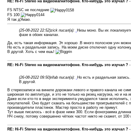
RE: Hi-Fi Stereo на видеомагнитофоне. Кто-нибудь это изучал ?
FS NTSC не последние
FS 100
Я так дУмаю.
(25-08-2022 22:52)
zick писал(а):
Низы моно. Вы их локализует
фазе в обоих каналах.
Да, есть такая информация. Эт хорошо .В много полосном унч можн
Но есть и раздельная запись. На моем диске отключил одну колонку,
В другой. Хоть с чем ешь!
RE: Hi-Fi Stereo на видеомагнитофоне. Кто-нибудь это изучал ?
(26-08-2022 09:50)
rifab писал(а):
Но есть и раздельная запись.
В другой.
В стереозаписи на виниле дорожаки левого и правого канала не сим
широккая по амплитуде, и это не только на резец нагрузка, но и на
Даже если кто-то в виде эксперимента умудрился такое исполнить, 
покупателей. Оно будет скакать на большинстве проигрывателей с 
производители пластинок. Мастер просто в работу не примут.
Тут выше писалось - всё в фазе ниже 300. Если фонограмма длинная
НЧ снизу, потому совершенно чётких частот никто не скажет, от 100 
RE: Hi-Fi Stereo на видеомагнитофоне. Кто-нибудь это изучал ?