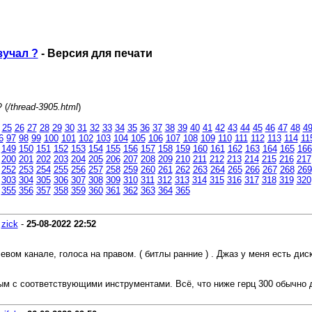
зучал ?
- Версия для печати
 (
/thread-3905.html
)
25
26
27
28
29
30
31
32
33
34
35
36
37
38
39
40
41
42
43
44
45
46
47
48
4
6
97
98
99
100
101
102
103
104
105
106
107
108
109
110
111
112
113
114
11
149
150
151
152
153
154
155
156
157
158
159
160
161
162
163
164
165
166
200
201
202
203
204
205
206
207
208
209
210
211
212
213
214
215
216
217
252
253
254
255
256
257
258
259
260
261
262
263
264
265
266
267
268
269
303
304
305
306
307
308
309
310
311
312
313
314
315
316
317
318
319
320
355
356
357
358
359
360
361
362
363
364
365
-
zick
-
25-08-2022
22:52
левом канале, голоса на правом. ( битлы ранние ) . Джаз у меня есть дис
ым с соответствующими инструментами. Всё, что ниже герц 300 обычно 