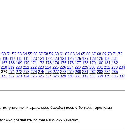
9
50
51
52
53
54
55
56
57
58
59
60
61
62
63
64
65
66
67
68
69
70
71
72
5
116
117
118
119
120
121
122
123
124
125
126
127
128
129
130
131
167
168
169
170
171
172
173
174
175
176
177
178
179
180
181
182
218
219
220
221
222
223
224
225
226
227
228
229
230
231
232
233
234
270
271
272
273
274
275
276
277
278
279
280
281
282
283
284
285
321
322
323
324
325
326
327
328
329
330
331
332
333
334
335
336
337
к -вступление гитара слева, барабан весь с бочкой, тарелками
должно совпадать по фазе в обоих каналах.