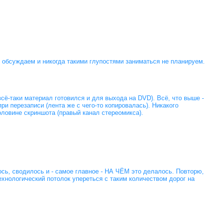
не обсуждаем и никогда такими глупостями заниматься не планируем.
всё-таки материал готовился и для выхода на DVD). Всё, что выше -
ри перезаписи (лента же с чего-то копировалась). Никакого
половине скриншота (правый канал стереомикса).
ось, сводилось и - самое главное - НА ЧЁМ это делалось. Повторю,
 технологический потолок упереться с таким количеством дорог на