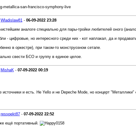
-metallica-san-francisco-symphony-live
-
Wladislaw81
-
06-09-2022
23:28
 чистейшем аналоге специально для пары-тройки любителей оного (анало
ли - цифровые, но интересного среди них - кот наплакал, да и продавать
бенно в оркестре), при таком-то монструозном сетапе.
ально свести БСО и группу в единое целое.
-
MishaK
-
07-09-2022
00:19
 источники и есть. Не Yello и не Depeche Mode, но концерт "Металлики"
-
resspekt87
-
07-09-2022
22:52
 же ещё портативный.