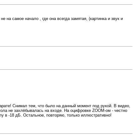
е на самое начало , где она всегда замятая, (картинка и звук и
арате! Снимал тем, что было на данный момент под рукой. В видео,
тола не захлёбывалась на входе. На оцифровке ZOOM-ом - честно
у в -18 дБ. Остальное, повторяю, только иллюстративно!