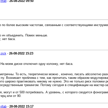
-
rifab
-
26-08-2022
09:50
е по более высоким частотам, связанным с соответствующими инструмен
о нч объединить. Помех меньше.
 нет баса.
-
zick
-
26-08-2022
15:23
 На моем диске отключил одну колонку, нет баса.
метричны. То есть, теоретически можно , конечно, писать абсолютно раз
 иглу. Возникает проблема с тем, как прочитать таким образом модулиров
это широко практиковать никому не нужно. Это не только риск поломки р
посредственным трекингом. Потому сегодня в спецификации на мастер-з
, могут и от 500 потребовать. А уровень, с которого сводится фонограм
герц или от 90.
-
rifab
-
28-08-2022
15:17