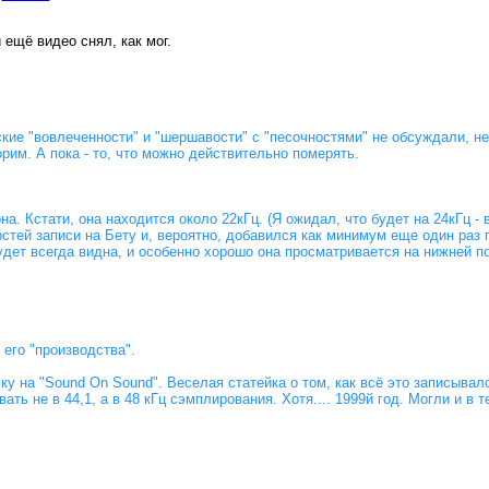
ещё видео снял, как мог.
ческие "вовлеченности" и "шершавости" с "песочностями" не обсуждали, 
рим. А пока - то, что можно действительно померять.
а. Кстати, она находится около 22кГц. (Я ожидал, что будет на 24кГц - 
стей записи на Бету и, вероятно, добавился как минимум еще один раз п
 будет всегда видна, и особенно хорошо она просматривается на нижней 
его "производства".
у на "Sound On Sound". Веселая статейка о том, как всё это записывал
ать не в 44,1, а в 48 кГц сэмплирования. Хотя.... 1999й год. Могли и в