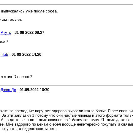
 выпускались уже после союза.
гам тех лет.
-
Ртуть
-
31-08-2022
08:27
ике ?
-
rifab
-
01-09-2022
14:20
сл этих D пленок?
-
Джон До
-
01-09-2022
16:30
 хотя за последние пару лет здорово выросли из=за барыг. Я все свои в
 За эти заплатил 3 потому что они чистые японцы и этого формата тольк
 А когда-то взял вот таких акаянов по 1 баксу за штуку. Я таких даже з
лее. Мне задорого по ценам с ебея вообще неинтересно покупать и связ
окупать, а видеокассеты нет...