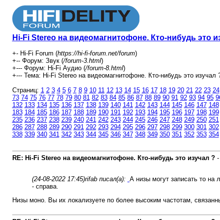
Hi-Fi Stereo на видеомагнитофоне. Кто-нибудь это и
+- Hi-Fi Forum (
https://hi-fi-forum.net/forum
)
+-- Форум: Звук (
/forum-3.html
)
+--- Форум: Hi-Fi Аудио (
/forum-8.html
)
+--- Тема: Hi-Fi Stereo на видеомагнитофоне. Кто-нибудь это изучал ?
Страниц:
1
2
3
4
5
6
7
8
9
10
11
12
13
14
15
16
17
18
19
20
21
22
23
24
73
74
75
76
77
78
79
80
81
82
83
84
85
86
87
88
89
90
91
92
93
94
95
9
132
133
134
135
136
137
138
139
140
141
142
143
144
145
146
147
148
183
184
185
186
187
188
189
190
191
192
193
194
195
196
197
198
199
235
236
237
238
239
240
241
242
243
244
245
246
247
248
249
250
251
286
287
288
289
290
291
292
293
294
295
296
297
298
299
300
301
302
338
339
340
341
342
343
344
345
346
347
348
349
350
351
352
353
354
RE: Hi-Fi Stereo на видеомагнитофоне. Кто-нибудь это изучал ?
(24-08-2022 17:45)
rifab писал(а):
А низы могут записать то на 
- справа.
Низы моно. Вы их локализуете по более высоким частотам, связанн