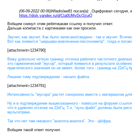
(06-09-2022 00:06)
Wladislaw81 писал(а):
Оцифровал сегодня, и 
https://disk.yandex.ru/d/Cta0UMvDcQzujQ
Вобщем скинул этим ребятишкам ссылку и получил ответ.
Дальше копипаста с картинками как они просили.
Звучит, как звучит. Как было записано/сведено - так и звучит. Вся
Вот как появится "шершаво-вовлеченно-песочнометр", тогда и погово
[attachment=1234790]
Вижу довольно четкую границу отсечка рабочего частотного диапазон
это гармонический "мусор", который появился в результате особенно
практического значения он не имеет, более того - граница на 22кГц
Лишнее тому подтверждение - начало файла.
[attachment=1234791]
Интенсивность "мусора" растет синхронно вместе с материалом для 
Ну и в подтверждение вышесказанного - повесьте на форуме ссылочк
что я удивлен отсечке на 22кГц. Т.н. "нуль-файл" должны были рисов
мультитреке.
Так что нет там никакого "аналога-аналога". Это - цЫфра.
Вобщем такой ответ получил.