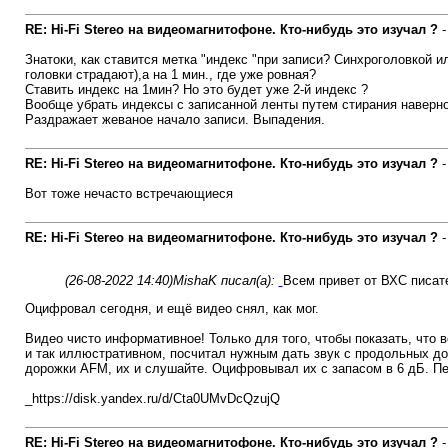
RE: Hi-Fi Stereo на видеомагнитофоне. Кто-нибудь это изучал ?
Знатоки, как ставится метка "индекс "при записи? Синхроголовкой ил
головки страдают),а на 1 мин., где уже ровная?
Ставить индекс на 1мин? Но это будет уже 2-й индекс ?
Вообще убрать индексы с записанной ленты путем стирания наверно
Раздражает жеваное начало записи. Выпадения.
RE: Hi-Fi Stereo на видеомагнитофоне. Кто-нибудь это изучал ?
Вот тоже нечасто встречающиеся
RE: Hi-Fi Stereo на видеомагнитофоне. Кто-нибудь это изучал ?
(26-08-2022 14:40)
MishaK писал(а):
Всем привет от ВХС писат
Оцифровал сегодня, и ещё видео снял, как мог.
Видео чисто информативное! Только для того, чтобы показать, что 
и так иллюстративном, посчитал нужным дать звук с продольных до
дорожки AFM, их и слушайте. Оцифровывал их с запасом в 6 дБ. Пе
_https://disk.yandex.ru/d/Cta0UMvDcQzujQ
RE: Hi-Fi Stereo на видеомагнитофоне. Кто-нибудь это изучал ?