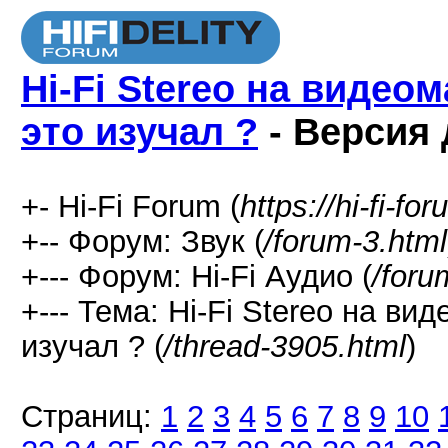
Hi-Fi Stereo на видео
это изучал ?
- Версия 
+- Hi-Fi Forum (
https://hi-fi-fo
+-- Форум: Звук (
/forum-3.html
+--- Форум: Hi-Fi Аудио (
/foru
+--- Тема: Hi-Fi Stereo на в
изучал ? (
/thread-3905.html
)
Страниц:
1
2
3
4
5
6
7
8
9
10