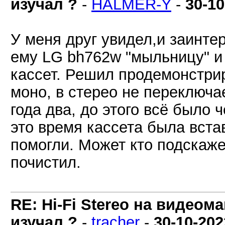
изучал ?
-
HALMER-Y
-
30-10
У меня друг увидел,и заинте
ему LG bh762w "мыльницу" и
кассет. Решил продемонстрир
моно, в стерео не переключа
года два, до этого всё было ч
это время кассета была встав
помогли. Может кто подскаже
почистил.
RE: Hi-Fi Stereo на видеом
изучал ?
-
tracher
-
30-10-202