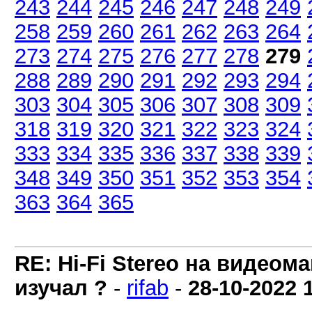
243
244
245
246
247
248
249
258
259
260
261
262
263
264
273
274
275
276
277
278
279
288
289
290
291
292
293
294
303
304
305
306
307
308
309
318
319
320
321
322
323
324
333
334
335
336
337
338
339
348
349
350
351
352
353
354
363
364
365
RE: Hi-Fi Stereo на видеом
изучал ?
-
rifab
-
28-10-2022