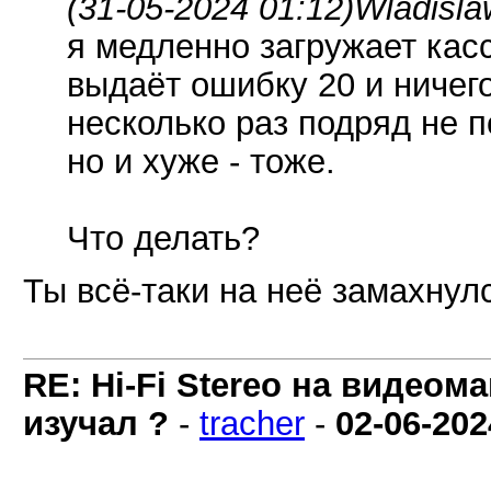
(31-05-2024 01:12)
Wladisla
я медленно загружает касс
выдаёт ошибку 20 и ничего
несколько раз подряд не п
но и хуже - тоже.
Что делать?
Ты всё-таки на неё замахнул
RE: Hi-Fi Stereo на видеом
изучал ?
-
tracher
-
02-06-202