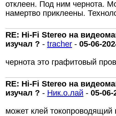
отклеен. Под ним чернота. М
намертво приклеены. Техноло
RE: Hi-Fi Stereo на видеом
изучал ?
-
tracher
-
05-06-202
чернота это графитовый про
RE: Hi-Fi Stereo на видеом
изучал ?
-
Ник.о.лай
-
05-06-
может клей токопроводящий 