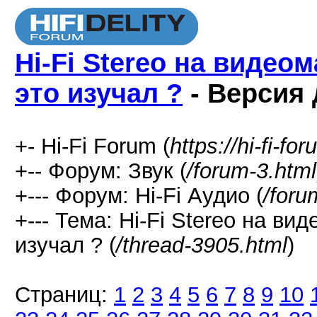
Hi-Fi Stereo на видео
это изучал ?
- Версия 
+- Hi-Fi Forum (
https://hi-fi-fo
+-- Форум: Звук (
/forum-3.html
+--- Форум: Hi-Fi Аудио (
/foru
+--- Тема: Hi-Fi Stereo на в
изучал ? (
/thread-3905.html
)
Страниц:
1
2
3
4
5
6
7
8
9
10