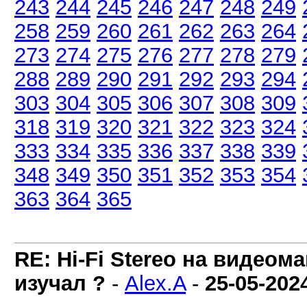
243
244
245
246
247
248
249
258
259
260
261
262
263
264
273
274
275
276
277
278
279
288
289
290
291
292
293
294
303
304
305
306
307
308
309
318
319
320
321
322
323
324
333
334
335
336
337
338
339
348
349
350
351
352
353
354
363
364
365
RE: Hi-Fi Stereo на видеом
изучал ?
-
Alex.A
-
25-05-202