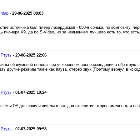
-
rifab
-
29-06-2025
08:03
стве источника был плеер лазердисков - 850-я сонька, по композиту, чер
ь пионера X9, да по S-Video, но за неимением лучшего есть то, что есть
-
Ртуть
-
29-06-2025
22:06
сильной шумовой полосы при ускоренном воспроизведении в обратную ст
ть другие режимы такие как пауза, стерео звук.(Поэтому вернул в исхо
-
Ртуть
-
01-07-2025
10:24
ссеты DA для записи цифры в них два отверстие второе именно для опо
-
Ртуть
-
02-07-2025
09:58