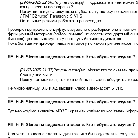
(29-06-2025 22:06)
Ртуть писал(а):
Подскажите в чём может б
конце кассеты всё хорошо ?
Покрутив левую стойку можно убрать эту полосу но начинают 
ЛПМ "G2 turbo" Panasonic S VHS.
Остальные режимы работают превосходно.
Проверил центральную муфту, визуально с разборкой она в полном п
фрикционный материал (войлок обычно) не совсем стандартный он н
быстрее) центральна муфта у него чуть большего диаметра.
Пока больше не приходят мысли в голову по какой причине может по
RE: Hi-Fi Stereo на видеомагнитофоне. Кто-нибудь это изучал ?
(01-07-2025 21:37)
Ртуть писал(а):
Может кто то сказать про
Сообщение выше
Прошу согласиться, то что я сейчас пытаюсь обсудить это р
Не много напишу, XG и XZ высший класс видеокассет S VHS.
RE: Hi-Fi Stereo на видеомагнитофоне. Кто-нибудь это изучал ?
Тут необходімо включіть МОЗГ і сравніть колічесво носітелей інформа
RE: Hi-Fi Stereo на видеомагнитофоне. Кто-нибудь это изучал ?
Для чего это нужно сделать ,для того что бы поддержать тех у ког