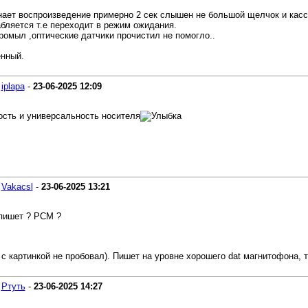
нает воспроизведение примерно 2 сек слышен не большой щелчок и кассе
бляется т.е переходит в режим ожидания.
ромыл ,оптические датчики прочистил не помогло..
енный.
-
iplapa
-
23-06-2025
12:09
ость и универсальность носителя
-
Vakacsl
-
23-06-2025
13:21
пишет ? PCM ?
 с картинкой не пробовал). Пишет на уровне хорошего dat магнитофона, то
-
Ртуть
-
23-06-2025
14:27