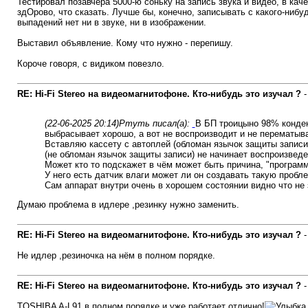
Тестировал позавчера 5000-ю соньку на запись звука и видео, в каче
здОрово, что сказать. Лучше бы, конечно, записывать с какого-нибуд
выпадений нет ни в звуке, ни в изображении.
Выставил объявление. Кому что нужно - перепишу.
Короче говоря, с видиком повезло.
RE: Hi-Fi Stereo на видеомагнитофоне. Кто-нибудь это изучал ?
(22-06-2025 20:14)
Ртуть писал(а):
В БП троицыно 98% конденс
выбрасывает хорошо, а вот не воспроизводит и не перематыва
Вставляю кассету с автоплей (обломан язычок защиты записи
(не обломан язычок защиты записи) не начинает воспроизведе
Может кто то подскажет в чём может быть причина, "программ
У него есть датчик влаги может ли он создавать такую пробл
Сам аппарат внутри очень в хорошем состоянии видно что не
Думаю проблема в идлере ,резинку нужно заменить.
RE: Hi-Fi Stereo на видеомагнитофоне. Кто-нибудь это изучал ?
Не идлер ,резиночка на нём в полном порядке.
RE: Hi-Fi Stereo на видеомагнитофоне. Кто-нибудь это изучал ?
TOSHIBA A-L91 в полном порядке и уже работает отлично!