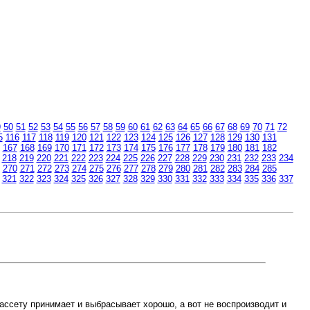
9
50
51
52
53
54
55
56
57
58
59
60
61
62
63
64
65
66
67
68
69
70
71
72
5
116
117
118
119
120
121
122
123
124
125
126
127
128
129
130
131
167
168
169
170
171
172
173
174
175
176
177
178
179
180
181
182
218
219
220
221
222
223
224
225
226
227
228
229
230
231
232
233
234
270
271
272
273
274
275
276
277
278
279
280
281
282
283
284
285
321
322
323
324
325
326
327
328
329
330
331
332
333
334
335
336
337
кассету принимает и выбрасывает хорошо, а вот не воспроизводит и