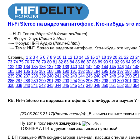
Hi-Fi Stereo на видеомагнитофоне. Кто-нибудь это и
+- Hi-Fi Forum (
https://hi-fi-forum.net/forum
)
+-- Форум: Звук (
/forum-3.html
)
+--- Форум: Hi-Fi Аудио (
/forum-8.html
)
+--- Тема: Hi-Fi Stereo на видеомагнитофоне. Кто-нибудь это изучал ?
Страниц:
1
2
3
4
5
6
7
8
9
10
11
12
13
14
15
16
17
18
19
20
21
22
23
24
73
74
75
76
77
78
79
80
81
82
83
84
85
86
87
88
89
90
91
92
93
94
95
9
132
133
134
135
136
137
138
139
140
141
142
143
144
145
146
147
148
183
184
185
186
187
188
189
190
191
192
193
194
195
196
197
198
199
235
236
237
238
239
240
241
242
243
244
245
246
247
248
249
250
251
286
287
288
289
290
291
292
293
294
295
296
297
298
299
300
301
302
338
339
340
341
342
343
344
345
346
347
348
349
350
351
352
353
354
RE: Hi-Fi Stereo на видеомагнитофоне. Кто-нибудь это изучал ?
(20-06-2025 21:17)
Ртуть писал(а):
Вы зачем пишите таким ш
Ну вот и последняя жемчужина
TOSHIBA A-L91 с двумя оригинальными пультами!
В БП троицыно 98% конденсаторов заменил, пассики сгнили я замени