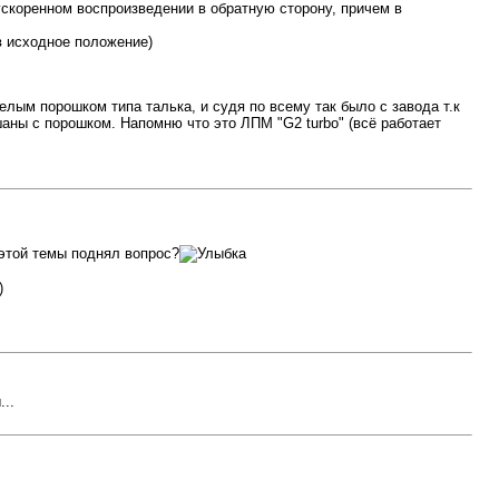
скоренном воспроизведении в обратную сторону, причем в
в исходное положение)
лым порошком типа талька, и судя по всему так было с завода т.к
аны с порошком. Напомню что это ЛПМ "G2 turbo" (всё работает
 этой темы поднял вопрос?
)
..