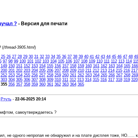
зучал ?
- Версия для печати
 (
/thread-3905.html
)
25
26
27
28
29
30
31
32
33
34
35
36
37
38
39
40
41
42
43
44
45
46
47
48
4
6
97
98
99
100
101
102
103
104
105
106
107
108
109
110
111
112
113
114
11
149
150
151
152
153
154
155
156
157
158
159
160
161
162
163
164
165
166
200
201
202
203
204
205
206
207
208
209
210
211
212
213
214
215
216
217
252
253
254
255
256
257
258
259
260
261
262
263
264
265
266
267
268
269
303
304
305
306
307
308
309
310
311
312
313
314
315
316
317
318
319
320
355
356
357
358
359
360
361
362
363
364
365
-
Ртуть
-
22-06-2025
20:14
рифтом, самоутверждаетесь ?
л, не одного непропая не обнаружил и на плате дисплея тоже, НО...... 