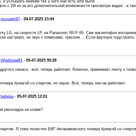
ы, и услышать мнение тех у кого они есть или были.
он c DA из за его дополнительной возможности просмотра видео , а та
-
resspekt87
-
04-07-2025
23:44
сету LG, на скорости LP, на Panasonic NV-F 65. Сам магнитофон воспрои
ки настроил, но звук с помехами, треском ... Если вручную подстроить
-
Wladislaw81
-
05-07-2025
00:28
угого панаса - всё, теперь работает. Конечно, прижимает ленту к тонва
леера бумагой со спиртом, по науке. Всё, теперь они не работают.
-
baheba
-
05-07-2025
12:01
ая раскладка на клаве?
пиртом. Я тоже почистил БВГ бетакамовского плеера бумагой со спиртом,