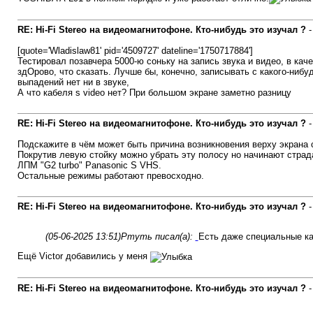
RE: Hi-Fi Stereo на видеомагнитофоне. Кто-нибудь это изучал ?
[quote='Wladislaw81' pid='4509727' dateline='1750717884']
Тестировал позавчера 5000-ю соньку на запись звука и видео, в каче
здОрово, что сказать. Лучше бы, конечно, записывать с какого-нибуд
выпадений нет ни в звуке,
А что кабеля s video нет? При большом экране заметно разницу
RE: Hi-Fi Stereo на видеомагнитофоне. Кто-нибудь это изучал ?
Подскажите в чём может быть причина возникновения верху экрана 
Покрутив левую стойку можно убрать эту полосу но начинают страда
ЛПМ "G2 turbo" Panasonic S VHS.
Остальные режимы работают превосходно.
RE: Hi-Fi Stereo на видеомагнитофоне. Кто-нибудь это изучал ?
(05-06-2025 13:51)
Ртуть писал(а):
Есть даже специальные ка
Ещё Victor добавились у меня
RE: Hi-Fi Stereo на видеомагнитофоне. Кто-нибудь это изучал ?