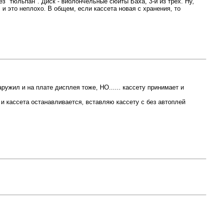
ез "тюльпан". Диск - виолончельные сюиты Баха, 3-й из трёх. Ну,
, и это неплохо. В общем, если кассета новая с хранения, то
ужил и на плате дисплея тоже, НО...... кассету принимает и
и кассета останавливается, вставляю кассету с без автоплей