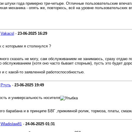
ри штуки года примерно три-четыре. Отличные пользовательские впечатл
хая механика - опять же, повторюсь, всё на уровне пользовательских вп
-
Vakacsl
-
23-06-2025
16:29
к с которыми я столкнулся ?
умного сказать не могу, сам обслуживанием не занимаюсь, сразу отдаю п
о обслуживанием (хотя оно часто бывает спорным), пусть это будет доро
е и с какой-то заявленной работоспособностью.
-
Ртуть
-
23-06-2025
19:49
ость и универсальность носителя
его барабана и в принципе БВГ ,прижимной ролик, тормоза, платы, смазк
-
Wladislaw81
-
24-06-2025
01:31