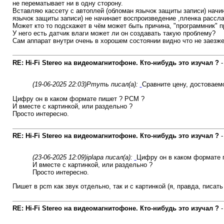
не перематывает ни в одну сторону.
Вставляю кассету с автоплей (обломан язычок защиты записи) начи
язычок защиты записи) не начинает воспроизведение ,пленка рассла
Может кто то подскажет в чём может быть причина, "программник" п
У него есть датчик влаги может ли он создавать такую проблему?
Сам аппарат внутри очень в хорошем состоянии видно что не заезж
RE: Hi-Fi Stereo на видеомагнитофоне. Кто-нибудь это изучал ?
(19-06-2025 22:03)
Ртуть писал(а):
Сравните цену, достоваем
Цифру он в каком формате пишет ? PCM ?
И вместе с картинкой, или раздельно ?
Просто интересно.
RE: Hi-Fi Stereo на видеомагнитофоне. Кто-нибудь это изучал ?
(23-06-2025 12:09)
iplapa писал(а):
Цифру он в каком формате 
И вместе с картинкой, или раздельно ?
Просто интересно.
Пишет в pcm как звук отдельно, так и с картинкой (я, правда, писать
RE: Hi-Fi Stereo на видеомагнитофоне. Кто-нибудь это изучал ?