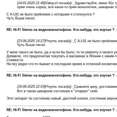
(14-01-2025 21:49)
Vakacsl писал(а):
Здравствуйте, имею 91х т
прям очень хорош, всё какое-то прям монолитное, шикарная ти
С A-L91 не было проблемок с которыми я столкнулся ?
Чуть Выше писал.
RE: Hi-Fi Stereo на видеомагнитофоне. Кто-нибудь это изучал ?
(23-06-2025 14:27)
Ртуть писал(а):
С A-L91 не было проблемо
Чуть Выше писал.
У меня такого не было, да и если бы было, то по ремонту я ничего 
Добавлю, что предпочитаю покупать в магазинах в Японии с каким-т
стоимости.
На яху редко что-то бывает в последнее время в отличной косметик
RE: Hi-Fi Stereo на видеомагнитофоне. Кто-нибудь это изучал ?
(19-06-2025 22:03)
Ртуть писал(а):
Сравните цену, достоваем
Вот в таком шикарном состоянии я "оторвал" себе
Этот аппарат по состоянию новый ,дисплей кнопки ,состояние верхн
RE: Hi-Fi Stereo на видеомагнитофоне. Кто-нибудь это изучал ?