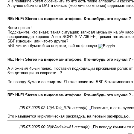
Я в принципе хотел обозначить то что есть такие аппараты и кассет
А лучше обычного DAT я считаю (моё личное мнение) видеомагнитоф
RE: Hi-Fi Stereo на видеомагнитофоне. Кто-нибудь это изучал ?
Всем привет!
Подскажите, кто знает, такая ситуация: записал музыыку на б/у кас
воспроизводят хорошо. А вот SONY SLV-736 EE, трекинг автоматичес
БВГ изношен, или что-то другое?
БВГ чистил бумагой со спиртом, всё по фэншую
RE: Hi-Fi Stereo на видеомагнитофоне. Кто-нибудь это изучал ?
А я оживил 45-ый панас. Поставил подходящий прижимной ролик от др
без детонации на скорости LP.
По поводу бумаги со спиртом. Я тоже почистил БВГ бетакамовского п
RE: Hi-Fi Stereo на видеомагнитофоне. Кто-нибудь это изучал ?
(05-07-2025 02:12)
AlTair_SPb писал(а):
Простите, а есть русск
Это называется кириллическая раскладка, на первый раз-прощаю.
(05-07-2025 00:28)
Wladislaw81 писал(а):
По поводу бумаги со с