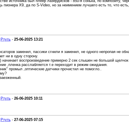
стве источника был плеер лазердисков - 850-я сонька, по композиту, чер
ь пионера X9, да по S-Video, но за неимением лучшего есть то, что есть
-
Ртуть
-
25-06-2025
13:21
аторов заменил, пассики сгнили я заменил, не одного непропая не обнар
ет ни в одну сторону.
) начинает воспроизведение примерно 2 сек слышен не большой щелчок 
ние ,пленка расслабляется т.е переходит в режим ожидания.
ник" промыл ,оптические датчики прочистил не помогло..
ему?
 заезженный.
-
Ртуть
-
26-06-2025
10:11
-
Ртуть
-
27-06-2025
07:15