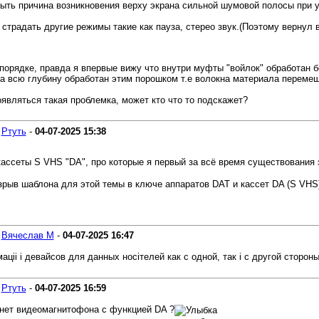
ыть причина возникновения верху экрана сильной шумовой полосы при у
страдать другие режимы такие как пауза, стерео звук.(Поэтому вернул 
орядке, правда я впервые вижу что внутри муфты "войлок" обработан бе
а всю глубину обработан этим порошком т.е волокна материала перемеш
являться такая проблемка, может кто что то подскажет?
-
Ртуть
-
04-07-2025
15:38
 кассеты S VHS "DA", про которые я первый за всё время существования
азрыв шаблона для этой темы в ключе аппаратов DAT и кассет DA (S VHS
-
Вячеслав М
-
04-07-2025
16:47
ціі і девайсов для данных носітелей как с одной, так і с другой стороны.
-
Ртуть
-
04-07-2025
16:59
о нет видеомагнитофона с функцией DA ?