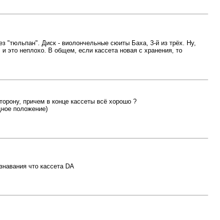
ез "тюльпан". Диск - виолончельные сюиты Баха, 3-й из трёх. Ну,
, и это неплохо. В общем, если кассета новая с хранения, то
орону, причем в конце кассеты всё хорошо ?
дное положение)
знавания что кассета DA